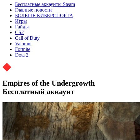
Бесплатные аккаунты Steam
Главные новости
БОЛЬШЕ КИБЕРСПОРТА
Игры
Гайды
CS2
Call of Duty
Valorant
Fortnite
Dota 2
Empires of the Undergrowth
Бесплатный аккаунт