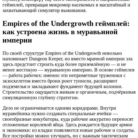
геймплей, превращая микромир насекомых в масштабный и
захватывающий симулятор выживания.
Empires of the Undergrowth геймплей:
как устроена жизнь в муравьиной
империи
По своей структуре Empires of the Undergrowth невольно
напоминает Dungeon Keeper, но вместо мрачной империи зла
здесь предстоит строить куда более приземлённую — и не
менее жестокую — муравьиную империю. В основе геймплея
— работа рабочих: именно эти неприметные труженики с
экзоскелетом вместо брони роют туннели, расширяют
подземелья и закладывают фундамент будущей колонии.
Строительство ощущается живым и органичным, подчёркивая
симуляционную глубину стратегии.
Дело не ограничивается одними коридорами. Внутри
муравейника нужно создавать специальные ячейки —
своеобразные инкубаторы, куда рабочие аккуратно переносят
отложенные королевой яйца. Здесь рождается будущее армии
и экономики: из кладки появляются новые рабочие и солдаты.
Все постройки можно улучшать, но с важным тактическим