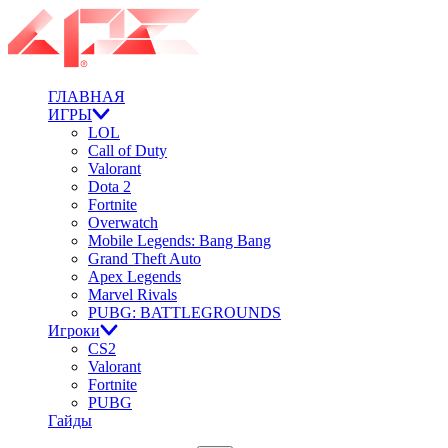
ГЛАВНАЯ
ИГРЫ
LOL
Call of Duty
Valorant
Dota 2
Fortnite
Overwatch
Mobile Legends: Bang Bang
Grand Theft Auto
Apex Legends
Marvel Rivals
PUBG: BATTLEGROUNDS
Игроки
CS2
Valorant
Fortnite
PUBG
Гайды