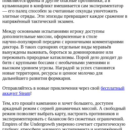
появляются фрины и другие опасные противники, а в
кульминации в конфликт вмешивается сам экспериментатор
— его палец способен за считанные секунды уничтожить
элитные отряды. Эти эпизоды превращают каждое сражение в
напряжённый тактический экзамен.
Между основными испытаниями игроку доступны
дополнительные миссии, оформленные в стиле
научно‑популярной передачи с ироничными комментариями
диктора. В таких сценариях отдельные виды муравьёв
вынуждены выживать, бороться за доминирование или
переживать природные катаклизмы. Порой дело доходит до
битв с крупными боссами с необычными умениями и
высоким уровнем угрозы. Наградой за успех становятся
новые территории, ресурсы и ценное молочко для
дальнейшего развития формкария.
Отправляйтесь в новые приключения через свой
бесплатный
аккаунт Steam
!
Тем, кто прошёл кампанию и хочет большего, доступен
аркадный режим с серией динамичных миссий. А свободный
режим позволяет выбрать карту, настроить противников и
экспериментировать с балансом без сюжетных ограничений.
Empires of the Undergrowth уверенно сочетает стратегическую
глубину, атмосферу научного эксперимента и напряжённый