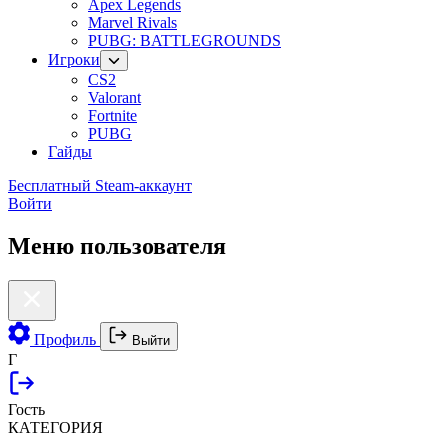
Apex Legends
Marvel Rivals
PUBG: BATTLEGROUNDS
Игроки
CS2
Valorant
Fortnite
PUBG
Гайды
Бесплатный Steam-аккаунт
Войти
Меню пользователя
Профиль
Выйти
Г
Гость
КАТЕГОРИЯ