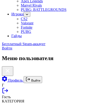
Apex Legends
Marvel Rivals
PUBG: BATTLEGROUNDS
Игроки
CS2
Valorant
Fortnite
PUBG
Гайды
Бесплатный Steam-аккаунт
Войти
Меню пользователя
Профиль
Выйти
Г
Гость
КАТЕГОРИЯ