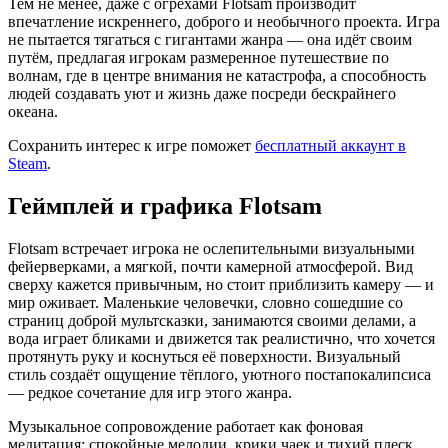
Тем не менее, даже с огрехами Flotsam производит
впечатление искреннего, доброго и необычного проекта. Игра
не пытается тягаться с гигантами жанра — она идёт своим
путём, предлагая игрокам размеренное путешествие по
волнам, где в центре внимания не катастрофа, а способность
людей создавать уют и жизнь даже посреди бескрайнего
океана.
Сохранить интерес к игре поможет
бесплатный аккаунт в
Steam
.
Геймплей и графика Flotsam
Flotsam встречает игрока не ослепительными визуальными
фейерверками, а мягкой, почти камерной атмосферой. Вид
сверху кажется привычным, но стоит приблизить камеру — и
мир оживает. Маленькие человечки, словно сошедшие со
страниц доброй мультсказки, занимаются своими делами, а
вода играет бликами и движется так реалистично, что хочется
протянуть руку и коснуться её поверхности. Визуальный
стиль создаёт ощущение тёплого, уютного постапокалипсиса
— редкое сочетание для игр этого жанра.
Музыкальное сопровождение работает как фоновая
медитация: спокойные мелодии, крики чаек и тихий плеск