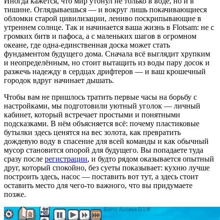
Иногда кажется, что мир утонул не только в воде, но и в
тишине. Оглядываешься — и вокруг лишь покачивающиеся
обломки старой цивилизации, лениво поскрипывающие в
утреннем солнце. Так и начинается ваша жизнь в Flotsam: не с
громких битв и пафоса, а с маленьких шагов в огромном
океане, где одна‑единственная доска может стать
фундаментом будущего дома. Сначала всё выглядит хрупким
и неопределённым, но стоит вытащить из воды пару досок и
разжечь надежду в сердцах дрифтеров — и ваш крошечный
городок вдруг начинает дышать.
Чтобы вам не пришлось тратить первые часы на борьбу с
настройками, мы подготовили уютный уголок — личный
кабинет, который встречает простыми и понятными
подсказками. В нём объясняется всё: почему пластиковые
бутылки здесь ценятся на вес золота, как превратить
дождевую воду в спасение для всей команды и как обычный
мусор становится опорой для будущего. Вы попадаете туда
сразу после
регистрации
, и будто рядом оказывается опытный
друг, который спокойно, без суеты показывает: кухню лучше
построить здесь, насос — поставить вот тут, а здесь стоит
оставить место для чего‑то важного, что вы придумаете
позже.