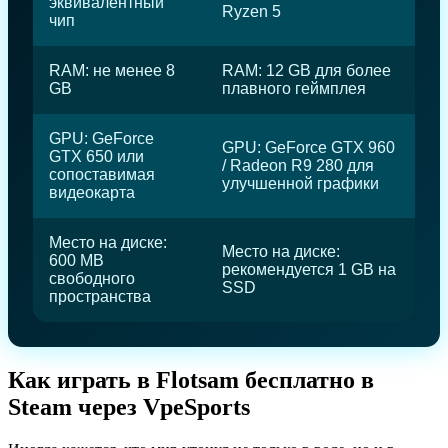
эквивалентный
Ryzen 5
чип
RAM: не менее 8
RAM: 12 GB для более
GB
плавного геймплея
GPU: GeForce
GPU: GeForce GTX 960
GTX 650 или
/ Radeon R9 280 для
сопоставимая
улучшенной графики
видеокарта
Место на диске:
Место на диске:
600 MB
рекомендуется 1 GB на
свободного
SSD
пространства
Как играть в Flotsam бесплатно в
Steam через VpeSports