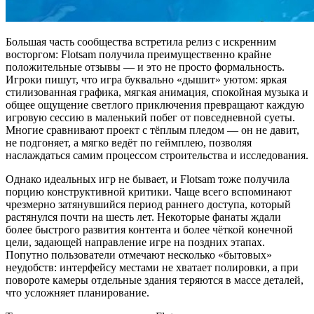
Большая часть сообщества встретила релиз с искренним
восторгом: Flotsam получила преимущественно крайне
положительные отзывы — и это не просто формальность.
Игроки пишут, что игра буквально «дышит» уютом: яркая
стилизованная графика, мягкая анимация, спокойная музыка и
общее ощущение светлого приключения превращают каждую
игровую сессию в маленький побег от повседневной суеты.
Многие сравнивают проект с тёплым пледом — он не давит,
не подгоняет, а мягко ведёт по геймплею, позволяя
наслаждаться самим процессом строительства и исследования.
Однако идеальных игр не бывает, и Flotsam тоже получила
порцию конструктивной критики. Чаще всего вспоминают
чрезмерно затянувшийся период раннего доступа, который
растянулся почти на шесть лет. Некоторые фанаты ждали
более быстрого развития контента и более чёткой конечной
цели, задающей направление игре на поздних этапах.
Попутно пользователи отмечают несколько «бытовых»
неудобств: интерфейсу местами не хватает полировки, а при
повороте камеры отдельные здания теряются в массе деталей,
что усложняет планирование.