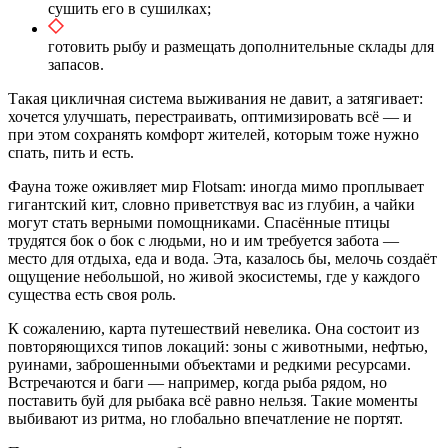
сушить его в сушилках;
готовить рыбу и размещать дополнительные склады для
запасов.
Такая цикличная система выживания не давит, а затягивает:
хочется улучшать, перестраивать, оптимизировать всё — и
при этом сохранять комфорт жителей, которым тоже нужно
спать, пить и есть.
Фауна тоже оживляет мир Flotsam: иногда мимо проплывает
гигантский кит, словно приветствуя вас из глубин, а чайки
могут стать верными помощниками. Спасённые птицы
трудятся бок о бок с людьми, но и им требуется забота —
место для отдыха, еда и вода. Эта, казалось бы, мелочь создаёт
ощущение небольшой, но живой экосистемы, где у каждого
существа есть своя роль.
К сожалению, карта путешествий невелика. Она состоит из
повторяющихся типов локаций: зоны с животными, нефтью,
руинами, заброшенными объектами и редкими ресурсами.
Встречаются и баги — например, когда рыба рядом, но
поставить буй для рыбака всё равно нельзя. Такие моменты
выбивают из ритма, но глобально впечатление не портят.