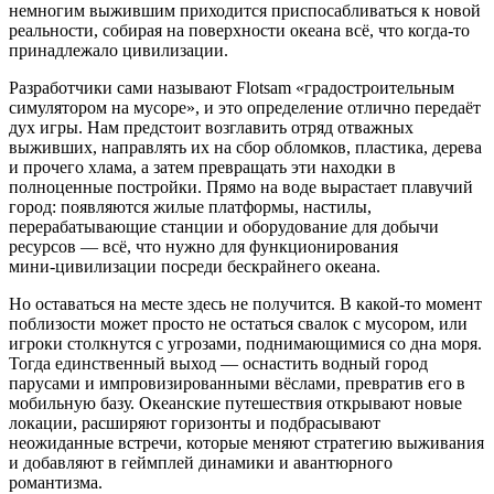
немногим выжившим приходится приспосабливаться к новой
реальности, собирая на поверхности океана всё, что когда‑то
принадлежало цивилизации.
Разработчики сами называют Flotsam «градостроительным
симулятором на мусоре», и это определение отлично передаёт
дух игры. Нам предстоит возглавить отряд отважных
выживших, направлять их на сбор обломков, пластика, дерева
и прочего хлама, а затем превращать эти находки в
полноценные постройки. Прямо на воде вырастает плавучий
город: появляются жилые платформы, настилы,
перерабатывающие станции и оборудование для добычи
ресурсов — всё, что нужно для функционирования
мини‑цивилизации посреди бескрайнего океана.
Но оставаться на месте здесь не получится. В какой‑то момент
поблизости может просто не остаться свалок с мусором, или
игроки столкнутся с угрозами, поднимающимися со дна моря.
Тогда единственный выход — оснастить водный город
парусами и импровизированными вёслами, превратив его в
мобильную базу. Океанские путешествия открывают новые
локации, расширяют горизонты и подбрасывают
неожиданные встречи, которые меняют стратегию выживания
и добавляют в геймплей динамики и авантюрного
романтизма.