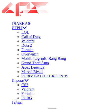
ГЛАВНАЯ
ИГРЫ
LOL
Call of Duty
Valorant
Dota 2
Fortnite
Overwatch
Mobile Legends: Bang Bang
Grand Theft Auto
Apex Legends
Marvel Rivals
PUBG: BATTLEGROUNDS
Игроки
CS2
Valorant
Fortnite
PUBG
Гайды