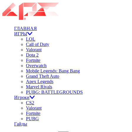
ГЛАВНАЯ
ИГРЫ
LOL
Call of Duty
Valorant
Dota 2
Fortnite
Overwatch
Mobile Legends: Bang Bang
Grand Theft Auto
Apex Legends
Marvel Rivals
PUBG: BATTLEGROUNDS
Игроки
CS2
Valorant
Fortnite
PUBG
Гайды