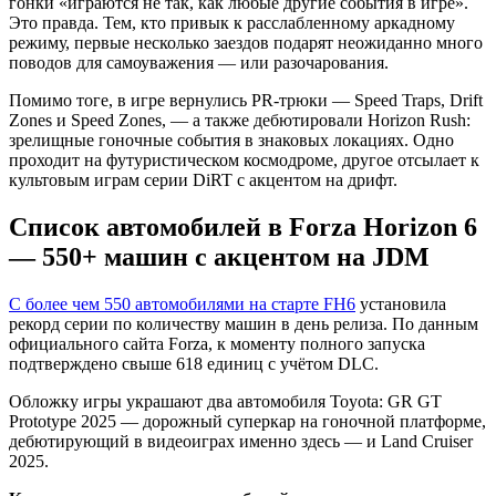
гонки «играются не так, как любые другие события в игре».
Это правда. Тем, кто привык к расслабленному аркадному
режиму, первые несколько заездов подарят неожиданно много
поводов для самоуважения — или разочарования.
Помимо тоге, в игре вернулись PR-трюки — Speed Traps, Drift
Zones и Speed Zones, — а также дебютировали Horizon Rush:
зрелищные гоночные события в знаковых локациях. Одно
проходит на футуристическом космодроме, другое отсылает к
культовым играм серии DiRT с акцентом на дрифт.
Список автомобилей в Forza Horizon 6
— 550+ машин с акцентом на JDM
С более чем 550 автомобилями на старте FH6
установила
рекорд серии по количеству машин в день релиза. По данным
официального сайта Forza, к моменту полного запуска
подтверждено свыше 618 единиц с учётом DLC.
Обложку игры украшают два автомобиля Toyota: GR GT
Prototype 2025 — дорожный суперкар на гоночной платформе,
дебютирующий в видеоиграх именно здесь — и Land Cruiser
2025.