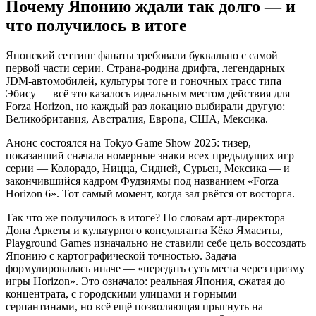
Почему Японию ждали так долго — и
что получилось в итоге
Японский сеттинг фанаты требовали буквально с самой
первой части серии. Страна-родина дрифта, легендарных
JDM-автомобилей, культуры тоге и гоночных трасс типа
Эбису — всё это казалось идеальным местом действия для
Forza Horizon, но каждый раз локацию выбирали другую:
Великобритания, Австралия, Европа, США, Мексика.
Анонс состоялся на Tokyo Game Show 2025: тизер,
показавший сначала номерные знаки всех предыдущих игр
серии — Колорадо, Ницца, Сидней, Сурьен, Мексика — и
закончившийся кадром Фудзиямы под названием «Forza
Horizon 6». Тот самый момент, когда зал рвётся от восторга.
Так что же получилось в итоге? По словам арт-директора
Дона Аркеты и культурного консультанта Кёко Ямаситы,
Playground Games изначально не ставили себе цель воссоздать
Японию с картографической точностью. Задача
формулировалась иначе — «передать суть места через призму
игры Horizon». Это означало: реальная Япония, сжатая до
концентрата, с городскими улицами и горными
серпантинами, но всё ещё позволяющая прыгнуть на