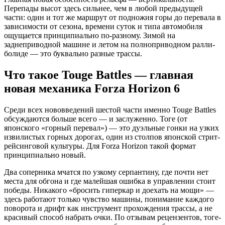
Перепады высот здесь сильнее, чем в любой предыдущей
части: один и тот же маршрут от подножия горы до перевала в
зависимости от сезона, времени суток и типа автомобиля
ощущается принципиально по-разному. Зимой на
заднеприводной машине и летом на полноприводном ралли-
болиде — это буквально разные трассы.
Что такое Touge Battles — главная
новая механика Forza Horizon 6
Среди всех нововведений шестой части именно Touge Battles
обсуждаются больше всего — и заслуженно. Тоге (от
японского «горный перевал») — это дуэльные гонки на узких
извилистых горных дорогах, один из столпов японской стрит-
рейсинговой культуры. Для Forza Horizon такой формат
принципиально новый.
Два соперника мчатся по узкому серпантину, где почти нет
места для обгона и где малейшая ошибка в управлении стоит
победы. Никакого «бросить гиперкар и доехать на мощи» —
здесь работают только чувство машины, понимание каждого
поворота и дрифт как инструмент прохождения трассы, а не
красивый способ набрать очки. По отзывам рецензентов, тоге-