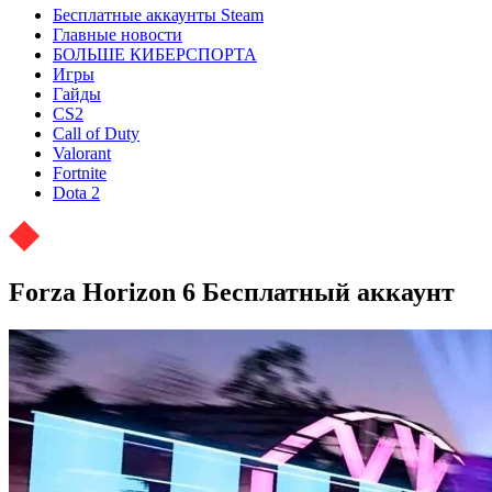
Бесплатные аккаунты Steam
Главные новости
БОЛЬШЕ КИБЕРСПОРТА
Игры
Гайды
CS2
Call of Duty
Valorant
Fortnite
Dota 2
Forza Horizon 6 Бесплатный аккаунт