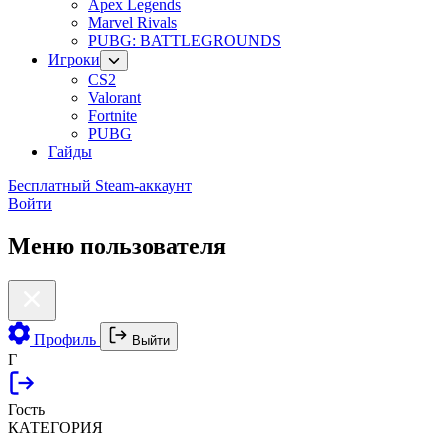
Apex Legends
Marvel Rivals
PUBG: BATTLEGROUNDS
Игроки
CS2
Valorant
Fortnite
PUBG
Гайды
Бесплатный Steam-аккаунт
Войти
Меню пользователя
Профиль
Выйти
Г
Гость
КАТЕГОРИЯ