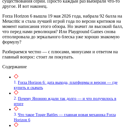
существования серии. Просто каждый раз выбирали что-то
другое. И вот наконец.
Forza Horizon 6 вышла 19 мая 2026 года, набрала 92 балла на
Metacritic и стала лучшей игрой года по версии критиков на
момент написания этого обзора. Но значит ли высокий балл,
что перед нами революция? Или Playground Games снова
отполировала до зеркального блеска уже хорошо знакомую
формулу?
Разбираемся честно — с плюсами, минусами и ответом на
главный вопрос: стоит ли покупать.
Содержание
Forza Horizon 6: дата выхода, платформы и версии — где
купить и скачать
Почему Японию ждали так долго — и что получилось в
итоге
Что такое Touge Battles — главная новая механика Forza
Horizon 6