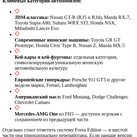
Ключевые категории автомобилей:
JDM-классика:
Nissan GT-R (R35 и R34), Mazda RX-7,
Toyota Supra A80, Subaru WRX STI, Honda NSX,
Mitsubishi Lancer Evo
Современные японские машины:
Toyota GR GT
Prototype, Honda Civic Type R, Nissan Z, Mazda MX-5
Кей-кары и кей-фургоны:
отдельная категория,
символизирующая уникальную японскую
автомобильную культуру
Европейские гиперкары:
Porsche 911 GT3 и другие
модели марки, Ferrari, Lamborghini
Американский масл:
Ford Mustang, Dodge Challenger,
Chevrolet Camaro
Mercedes-AMG One
из FH5 — доступен игрокам с
сохранением из предыдущей части
Отдельно стоит отметить систему Forza Edition — в шестой
части она принципиально переработана. Если раньше версии