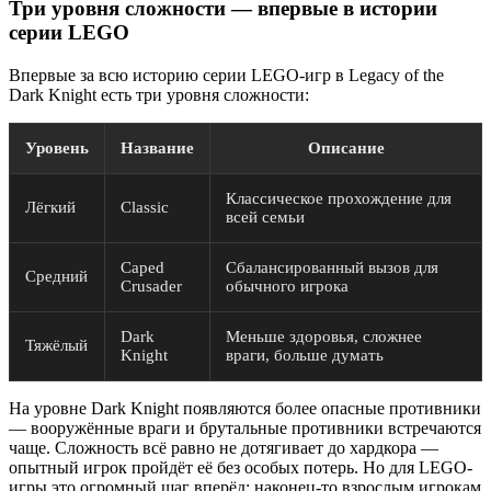
Три уровня сложности — впервые в истории
серии LEGO
Впервые за всю историю серии LEGO-игр в Legacy of the
Dark Knight есть три уровня сложности:
Уровень
Название
Описание
Классическое прохождение для
Лёгкий
Classic
всей семьи
Caped
Сбалансированный вызов для
Средний
Crusader
обычного игрока
Dark
Меньше здоровья, сложнее
Тяжёлый
Knight
враги, больше думать
На уровне Dark Knight появляются более опасные противники
— вооружённые враги и брутальные противники встречаются
чаще. Сложность всё равно не дотягивает до хардкора —
опытный игрок пройдёт её без особых потерь. Но для LEGO-
игры это огромный шаг вперёд: наконец-то взрослым игрокам