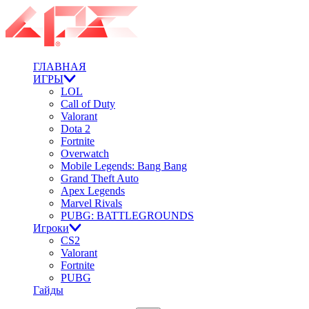
ГЛАВНАЯ
ИГРЫ
LOL
Call of Duty
Valorant
Dota 2
Fortnite
Overwatch
Mobile Legends: Bang Bang
Grand Theft Auto
Apex Legends
Marvel Rivals
PUBG: BATTLEGROUNDS
Игроки
CS2
Valorant
Fortnite
PUBG
Гайды