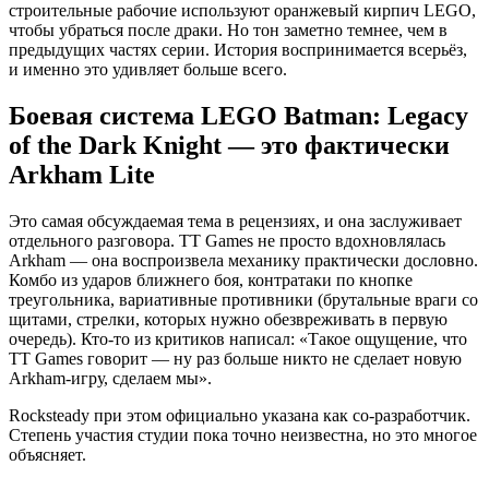
строительные рабочие используют оранжевый кирпич LEGO,
чтобы убраться после драки. Но тон заметно темнее, чем в
предыдущих частях серии. История воспринимается всерьёз,
и именно это удивляет больше всего.
Боевая система LEGO Batman: Legacy
of the Dark Knight — это фактически
Arkham Lite
Это самая обсуждаемая тема в рецензиях, и она заслуживает
отдельного разговора. TT Games не просто вдохновлялась
Arkham — она воспроизвела механику практически дословно.
Комбо из ударов ближнего боя, контратаки по кнопке
треугольника, вариативные противники (брутальные враги со
щитами, стрелки, которых нужно обезвреживать в первую
очередь). Кто-то из критиков написал: «Такое ощущение, что
TT Games говорит — ну раз больше никто не сделает новую
Arkham-игру, сделаем мы».
Rocksteady при этом официально указана как со-разработчик.
Степень участия студии пока точно неизвестна, но это многое
объясняет.