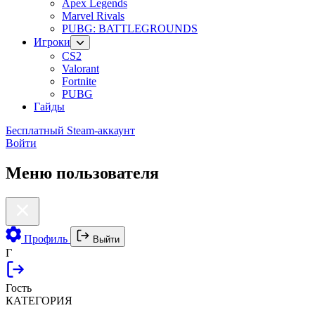
Apex Legends
Marvel Rivals
PUBG: BATTLEGROUNDS
Игроки
CS2
Valorant
Fortnite
PUBG
Гайды
Бесплатный Steam-аккаунт
Войти
Меню пользователя
Профиль
Выйти
Г
Гость
КАТЕГОРИЯ