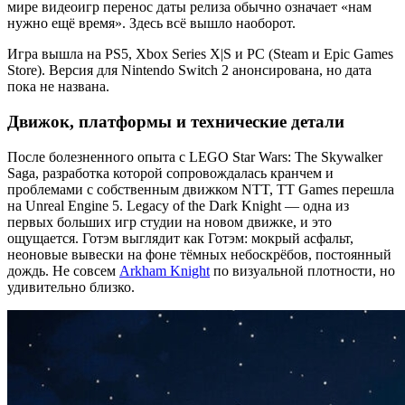
мире видеоигр перенос даты релиза обычно означает «нам
нужно ещё время». Здесь всё вышло наоборот.
Игра вышла на PS5, Xbox Series X|S и PC (Steam и Epic Games
Store). Версия для Nintendo Switch 2 анонсирована, но дата
пока не названа.
Движок, платформы и технические детали
После болезненного опыта с LEGO Star Wars: The Skywalker
Saga, разработка которой сопровождалась кранчем и
проблемами с собственным движком NTT, TT Games перешла
на Unreal Engine 5. Legacy of the Dark Knight — одна из
первых больших игр студии на новом движке, и это
ощущается. Готэм выглядит как Готэм: мокрый асфальт,
неоновые вывески на фоне тёмных небоскрёбов, постоянный
дождь. Не совсем
Arkham Knight
по визуальной плотности, но
удивительно близко.