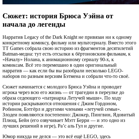
Сюжет: история Брюса Уэйна от
начала до легенды
Нарратив Legacy of the Dark Knight не привязан ни к одному
конкретному комиксу, фильму или мультсериалу. Вместо этого
TT Games собрала свою историю из фрагментов десятилетий
Batman-медиа: тут есть отсылки к бёртоновским фильмам, к
«Началу» Нолана, к анимационному сериалу 90-х, к
комиксам. Всё это перемешано в один оригинальный
нарратив — как если бы вы разобрали несколько LEGO-
наборов по разным версиям Бэтмена и собрали что-то своё.
Сюжет начинается с молодого Брюса Уэйна и проводит
игрока через всю его жизнь — от трагедии в переулке до
образа седеющего «патриарха Летучей мыши». По ходу
истории раскрываются отношения с Джим Гордоном,
Робином, Бэтгёрл и другими членами «летучей семьи».
Злодеи появляются постепенно: Джокер, Пингвин, Ядовитый
Плющ, Бейн (его озвучивает Мэтт Берри — и это одно из
лучших решений в игре), Ра’с аль Гул и другие.
Юмор никуда не делся — это всё ещё LEGO, здесь