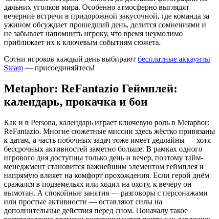
дальних уголков мира. Особенно атмосферно выглядят
вечерние встречи в придорожной закусочной, где команда за
ужином обсуждает прошедший день, делится сомнениями и
не забывает напомнить игроку, что время неумолимо
приближает их к ключевым событиям сюжета.
Сотни игроков каждый день выбирают
бесплатные аккаунты
Steam
— присоединяйтесь!
Metaphor: ReFantazio Геймплей:
календарь, прокачка и бои
Как и в Persona, календарь играет ключевую роль в Metaphor:
ReFantazio. Многие сюжетные миссии здесь жёстко привязаны
к датам, а часть побочных задач тоже имеет дедлайны — хотя
бессрочных активностей заметно больше. В рамках одного
игрового дня доступны только день и вечер, поэтому тайм-
менеджмент становится важнейшим элементом геймплея и
напрямую влияет на комфорт прохождения. Если герой днём
сражался в подземельях или ходил на охоту, к вечеру он
вымотан. А спокойные занятия — разговоры с персонажами
или простые активности — оставляют силы на
дополнительные действия перед сном. Поначалу такое