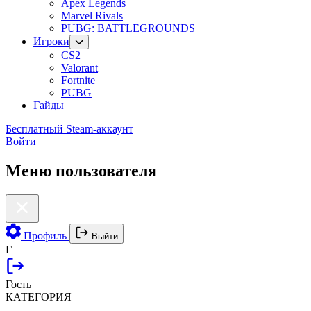
Apex Legends
Marvel Rivals
PUBG: BATTLEGROUNDS
Игроки
CS2
Valorant
Fortnite
PUBG
Гайды
Бесплатный Steam-аккаунт
Войти
Меню пользователя
Профиль
Выйти
Г
Гость
КАТЕГОРИЯ