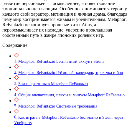
развитие персонажей — осмысленнее, а повествование —
эмоционально цепляющим. Особенно запоминаются герои: у
каждого свой характер, мотивация и личная драма, благодаря
чему мир воспринимается живым и убедительным. Metaphor:
ReFantazio не копирует прошлые хиты Atlus, а
переосмысливает их наследие, уверенно прокладывая
собственный путь в жанре японских ролевых игр.
Содержание
Metaphor: ReFantazio Бесплатный аккаунт Steam
Metaphor: ReFantazio Геймплей: календарь, прокачка и бои
Бои и архетипы в Metaphor: ReFantazio
Общие впечатления, плюсы и минусы Metaphor: ReFantazio
Metaphor: ReFantazio Системные требования
Как играть в Metaphor: ReFantazio бесплатно в Steam через
VpeSports