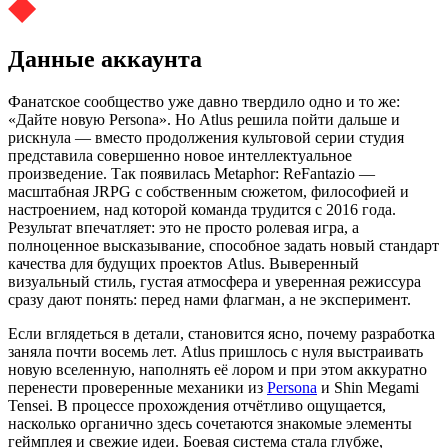
Данные аккаунта
Фанатское сообщество уже давно твердило одно и то же:
«Дайте новую Persona». Но Atlus решила пойти дальше и
рискнула — вместо продолжения культовой серии студия
представила совершенно новое интеллектуальное
произведение. Так появилась Metaphor: ReFantazio —
масштабная JRPG с собственным сюжетом, философией и
настроением, над которой команда трудится с 2016 года.
Результат впечатляет: это не просто ролевая игра, а
полноценное высказывание, способное задать новый стандарт
качества для будущих проектов Atlus. Выверенный
визуальный стиль, густая атмосфера и уверенная режиссура
сразу дают понять: перед нами флагман, а не эксперимент.
Если вглядеться в детали, становится ясно, почему разработка
заняла почти восемь лет. Atlus пришлось с нуля выстраивать
новую вселенную, наполнять её лором и при этом аккуратно
перенести проверенные механики из
Persona
и Shin Megami
Tensei. В процессе прохождения отчётливо ощущается,
насколько органично здесь сочетаются знакомые элементы
геймплея и свежие идеи. Боевая система стала глубже,