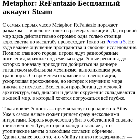
Metaphor: ReFantazio Бесплатный
аккаунт Steam
С самых первых часов Metaphor: ReFantazio поражает
размахом — и дело не только в размерах локаций. Да, игровой
мир здесь действительно огромен: одна только столица
королевства по масштабу превосходит Токио из
Persona 5
. Но
куда важнее ощущение пространства и свободы исследования.
Помимо главного города, игрока ждут разнообразные
поселения, мрачные подземелья и удалённые регионы, до
которых поначалу приходится добираться на раннере —
гигантском мобильном механизме, выполняющем роль
транспорта. Со временем открывается телепортация,
ускоряющая прохождение, но интерес к изучению мира
никуда не исчезает. Вселенная проработана до мелочей:
архитектура, быт, диалоги и детали окружения складываются
в живой мир, в который хочется погружаться всё глубже.
Такая вовлечённость — прямая заслуга сценаристов Atlus.
Уже в самом начале сюжет цепляет сразу несколькими
интригами. Король королевства убит в собственной спальне
таинственным Луи, который холодно заявляет, что
утопические мечты о всеобщем согласии обречены.
Удивительнее всего то, что убийцу никто не задерживает —