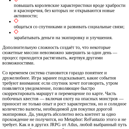
повышать королевские характеристики вроде храбрости
и красноречия, без которых не открываются новые
активности;
общаться со спутниками и развивать социальные связи;
зарабатывать деньги на экипировку и улучшения.
Дополнительную сложность создаёт то, что некоторые
сюжетные миссии невозможно завершить за один день —
процесс приходится растягивать, жертвуя другими
возможностями.
Со временем система становится гораздо понятнее и
дружелюбнее. Игра заранее подсказывает, какие события
требуют внимания: если спутник хочет поговорить, утром
появляется уведомление, позволяющее быстро
скорректировать маршрут и перемещение по карте. Часть
побочных квестов — включая охоту на опасных монстров —
приносит не только опыт и рост характеристик, но и солидное
количество валюты, необходимой для покупки дорогой
экипировки. Да, увидеть абсолютно весь контент за одно
прохождение не получится, но Metaphor: ReFantazio этого и не
требует. Как и в других JRPG от Atlus, любой выбранный путь