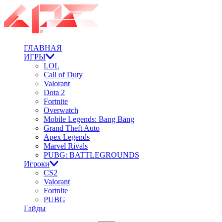
ГЛАВНАЯ
ИГРЫ
LOL
Call of Duty
Valorant
Dota 2
Fortnite
Overwatch
Mobile Legends: Bang Bang
Grand Theft Auto
Apex Legends
Marvel Rivals
PUBG: BATTLEGROUNDS
Игроки
CS2
Valorant
Fortnite
PUBG
Гайды