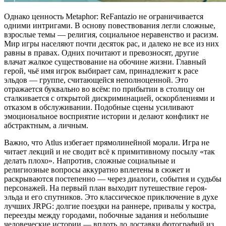
Однако ценность Metaphor: ReFantazio не ограничивается
одними интригами. В основу повествования легли сложные,
взрослые темы — религия, социальное неравенство и расизм.
Мир игры населяют почти десяток рас, и далеко не все из них
равны в правах. Одних почитают и превозносят, другие
влачат жалкое существование на обочине жизни. Главный
герой, чьё имя игрок выбирает сам, принадлежит к расе
эльдов — группе, считающейся неполноценной. Это
отражается буквально во всём: по прибытии в столицу он
сталкивается с открытой дискриминацией, оскорблениями и
отказом в обслуживании. Подобные сцены усиливают
эмоциональное восприятие истории и делают конфликт не
абстрактным, а личным.
Важно, что Atlus избегает прямолинейной морали. Игра не
читает лекций и не сводит всё к примитивному посылу «так
делать плохо». Напротив, сложные социальные и
религиозные вопросы аккуратно вплетены в сюжет и
раскрываются постепенно — через диалоги, события и судьбы
персонажей. На первый план выходит путешествие героя-
эльда и его спутников. Это классическое приключение в духе
лучших JRPG: долгие поездки на раннере, привалы у костра,
переезды между городами, побочные задания и небольшие
человеческие истории — вплоть до доставки фотографий из