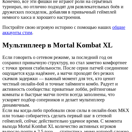
Конечно, все эти фишки не играют роли на серьёзных
турнирах, но отлично подходят для развлекательных боёв и
дружеских посиделок, добавляя в привычный геймплей
немного хаоса и хорошего настроения.
Постройте свою игровую историю с помощью наших
общие
аккаунты стим
.
Мультиплеер в Mortal Kombat XL
Если говорить о сетевом режиме, за последний год он
сохранил привычную структуру, но стал заметно комфортнее
с точки зрения стабильности. После серии патчей соединение
ощущается куда надёжнее, а матчи проходят без резких
скачков задержки — важный момент для тех, кто ценит
честный онлайн-бой и точные тайминги комбо. Радует и
активность сообщества: приватные лобби, рейтинговые
комнаты и быстрые матчи почти всегда заполнены, что
ускоряет подбор соперников и делает мультиплеер
динамичным.
Если вы когда-либо пробовали свои силы в онлайн-боях MKX
или только собираетесь сделать первый шаг в сетевой
геймплей, сейчас действительно удачное время. С момента
выхода Mortal Kombat XL количество активных игроков
выросло почти в 2,5 раза — статистика, мимо которой сложно