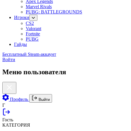
Apex Legends
Marvel Rivals
PUBG: BATTLEGROUNDS
Игроки
CS2
Valorant
Fortnite
PUBG
Гайды
Бесплатный Steam-аккаунт
Войти
Меню пользователя
Профиль
Выйти
Г
Гость
КАТЕГОРИЯ