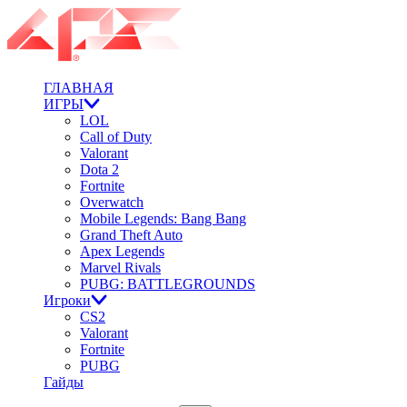
ГЛАВНАЯ
ИГРЫ
LOL
Call of Duty
Valorant
Dota 2
Fortnite
Overwatch
Mobile Legends: Bang Bang
Grand Theft Auto
Apex Legends
Marvel Rivals
PUBG: BATTLEGROUNDS
Игроки
CS2
Valorant
Fortnite
PUBG
Гайды