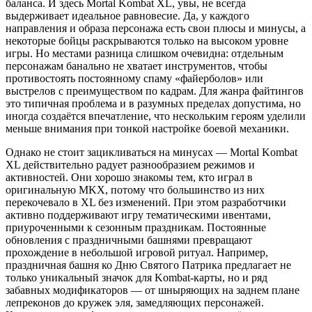
баланса. И здесь Mortal Kombat XL, увы, не всегда
выдерживает идеальное равновесие. Да, у каждого
направления и образа персонажа есть свои плюсы и минусы, а
некоторые бойцы раскрываются только на высоком уровне
игры. Но местами разница слишком очевидна: отдельным
персонажам банально не хватает инструментов, чтобы
противостоять постоянному спаму «файерболов» или
выстрелов с преимуществом по кадрам. Для жанра файтингов
это типичная проблема и в разумных пределах допустима, но
иногда создаётся впечатление, что нескольким героям уделили
меньше внимания при тонкой настройке боевой механики.
Однако не стоит зацикливаться на минусах — Mortal Kombat
XL действительно радует разнообразием режимов и
активностей. Они хорошо знакомы тем, кто играл в
оригинальную MKX, потому что большинство из них
перекочевало в XL без изменений. При этом разработчики
активно поддерживают игру тематическими ивентами,
приуроченными к сезонным праздникам. Постоянные
обновления с праздничными башнями превращают
прохождение в небольшой игровой ритуал. Например,
праздничная башня ко Дню Святого Патрика предлагает не
только уникальный значок для Kombat-карты, но и ряд
забавных модификаторов — от шныряющих на заднем плане
лепреконов до кружек эля, замедляющих персонажей.