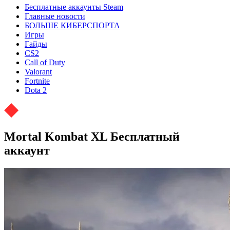
Бесплатные аккаунты Steam
Главные новости
БОЛЬШЕ КИБЕРСПОРТА
Игры
Гайды
CS2
Call of Duty
Valorant
Fortnite
Dota 2
Mortal Kombat XL Бесплатный
аккаунт