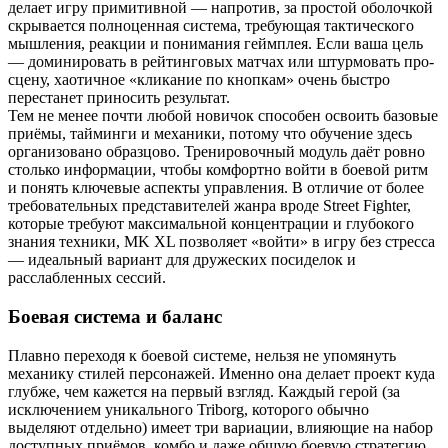
делает игру примитивной — напротив, за простой оболочкой
скрывается полноценная система, требующая тактического
мышления, реакции и понимания геймплея. Если ваша цель
— доминировать в рейтинговых матчах или штурмовать про-
сцену, хаотичное «кликание по кнопкам» очень быстро
перестанет приносить результат.
Тем не менее почти любой новичок способен освоить базовые
приёмы, тайминги и механики, потому что обучение здесь
организовано образцово. Тренировочный модуль даёт ровно
столько информации, чтобы комфортно войти в боевой ритм
и понять ключевые аспекты управления. В отличие от более
требовательных представителей жанра вроде Street Fighter,
которые требуют максимальной концентрации и глубокого
знания техники, MK XL позволяет «войти» в игру без стресса
— идеальный вариант для дружеских посиделок и
расслабленных сессий.
Боевая система и баланс
Плавно переходя к боевой системе, нельзя не упомянуть
механику стилей персонажей. Именно она делает проект куда
глубже, чем кажется на первый взгляд. Каждый герой (за
исключением уникального Triborg, которого обычно
выделяют отдельно) имеет три вариации, влияющие на набор
доступных приёмов, комбо и даже общую боевую стратегию.