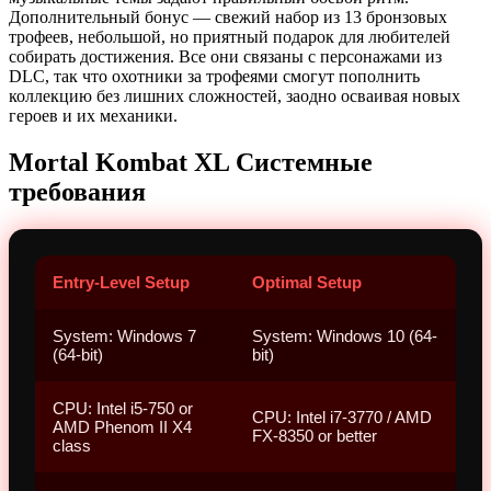
Дополнительный бонус — свежий набор из 13 бронзовых
трофеев, небольшой, но приятный подарок для любителей
собирать достижения. Все они связаны с персонажами из
DLC, так что охотники за трофеями смогут пополнить
коллекцию без лишних сложностей, заодно осваивая новых
героев и их механики.
Mortal Kombat XL Системные
требования
Entry-Level Setup
Optimal Setup
System: Windows 7
System: Windows 10 (64-
(64-bit)
bit)
CPU: Intel i5-750 or
CPU: Intel i7-3770 / AMD
AMD Phenom II X4
FX-8350 or better
class