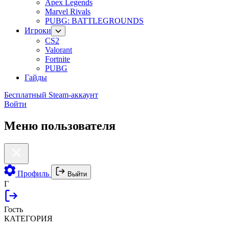
Apex Legends
Marvel Rivals
PUBG: BATTLEGROUNDS
Игроки
CS2
Valorant
Fortnite
PUBG
Гайды
Бесплатный Steam-аккаунт
Войти
Меню пользователя
Профиль
Выйти
Г
Гость
КАТЕГОРИЯ