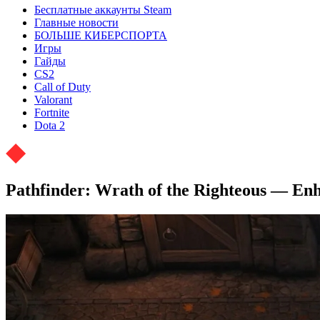
Бесплатные аккаунты Steam
Главные новости
БОЛЬШЕ КИБЕРСПОРТА
Игры
Гайды
CS2
Call of Duty
Valorant
Fortnite
Dota 2
Pathfinder: Wrath of the Righteous — E