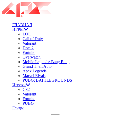
ГЛАВНАЯ
ИГРЫ
LOL
Call of Duty
Valorant
Dota 2
Fortnite
Overwatch
Mobile Legends: Bang Bang
Grand Theft Auto
Apex Legends
Marvel Rivals
PUBG: BATTLEGROUNDS
Игроки
CS2
Valorant
Fortnite
PUBG
Гайды