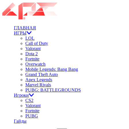
ГЛАВНАЯ
ИГРЫ
LOL
Call of Duty
Valorant
Dota 2
Fortnite
Overwatch
Mobile Legends: Bang Bang
Grand Theft Auto
Apex Legends
Marvel Rivals
PUBG: BATTLEGROUNDS
Игроки
CS2
Valorant
Fortnite
PUBG
Гайды