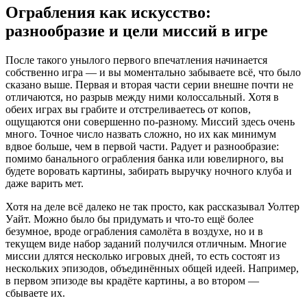
Ограбления как искусство:
разнообразие и цели миссий в игре
После такого унылого первого впечатления начинается
собственно игра — и вы моментально забываете всё, что было
сказано выше. Первая и вторая части серии внешне почти не
отличаются, но разрыв между ними колоссальный. Хотя в
обеих играх вы грабите и отстреливаетесь от копов,
ощущаются они совершенно по-разному. Миссий здесь очень
много. Точное число назвать сложно, но их как минимум
вдвое больше, чем в первой части. Радует и разнообразие:
помимо банального ограбления банка или ювелирного, вы
будете воровать картины, забирать выручку ночного клуба и
даже варить мет.
Хотя на деле всё далеко не так просто, как рассказывал Уолтер
Уайт. Можно было бы придумать и что-то ещё более
безумное, вроде ограбления самолёта в воздухе, но и в
текущем виде набор заданий получился отличным. Многие
миссии длятся несколько игровых дней, то есть состоят из
нескольких эпизодов, объединённых общей идеей. Например,
в первом эпизоде вы крадёте картины, а во втором —
сбываете их.