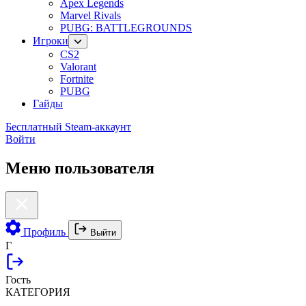
Apex Legends
Marvel Rivals
PUBG: BATTLEGROUNDS
Игроки
CS2
Valorant
Fortnite
PUBG
Гайды
Бесплатный Steam-аккаунт
Войти
Меню пользователя
Профиль
Выйти
Г
Гость
КАТЕГОРИЯ