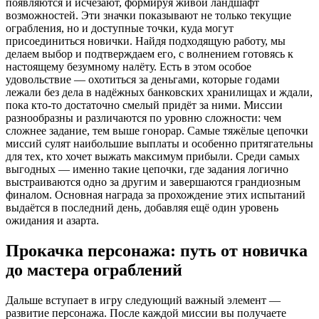
появляются и исчезают, формируя живой ландшафт
возможностей. Эти значки показывают не только текущие
ограбления, но и доступные точки, куда могут
присоединиться новички. Найдя подходящую работу, мы
делаем выбор и подтверждаем его, с волнением готовясь к
настоящему безумному налёту. Есть в этом особое
удовольствие — охотиться за деньгами, которые годами
лежали без дела в надёжных банковских хранилищах и ждали,
пока кто-то достаточно смелый придёт за ними. Миссии
разнообразны и различаются по уровню сложности: чем
сложнее задание, тем выше гонорар. Самые тяжёлые цепочки
миссий сулят наибольшие выплаты и особенно притягательны
для тех, кто хочет выжать максимум прибыли. Среди самых
выгодных — именно такие цепочки, где задания логично
выстраиваются одно за другим и завершаются грандиозным
финалом. Основная награда за прохождение этих испытаний
выдаётся в последний день, добавляя ещё один уровень
ожидания и азарта.
Прокачка персонажа: путь от новичка
до мастера ограблений
Дальше вступает в игру следующий важный элемент —
развитие персонажа. После каждой миссии вы получаете