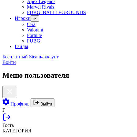
Apex Legends
Marvel Rivals
PUBG: BATTLEGROUNDS
Игроки
CS2
Valorant
Fortnite
PUBG
Гайды
Бесплатный Steam-аккаунт
Войти
Меню пользователя
Профиль
Выйти
Г
Гость
КАТЕГОРИЯ