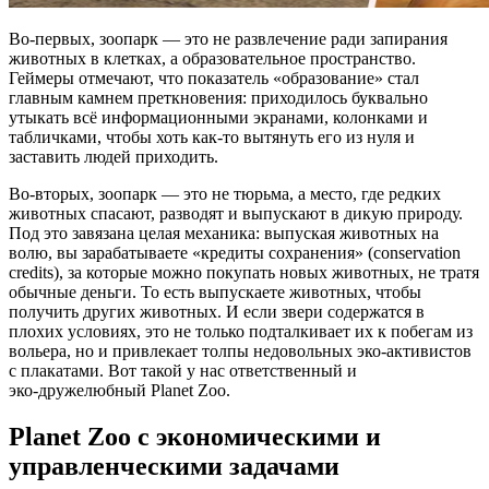
Во‑первых, зоопарк — это не развлечение ради запирания
животных в клетках, а образовательное пространство.
Геймеры отмечают, что показатель «образование» стал
главным камнем преткновения: приходилось буквально
утыкать всё информационными экранами, колонками и
табличками, чтобы хоть как‑то вытянуть его из нуля и
заставить людей приходить.
Во‑вторых, зоопарк — это не тюрьма, а место, где редких
животных спасают, разводят и выпускают в дикую природу.
Под это завязана целая механика: выпуская животных на
волю, вы зарабатываете «кредиты сохранения» (conservation
credits), за которые можно покупать новых животных, не тратя
обычные деньги. То есть выпускаете животных, чтобы
получить других животных. И если звери содержатся в
плохих условиях, это не только подталкивает их к побегам из
вольера, но и привлекает толпы недовольных эко‑активистов
с плакатами. Вот такой у нас ответственный и
эко‑дружелюбный Planet Zoo.
Planet Zoo с экономическими и
управленческими задачами