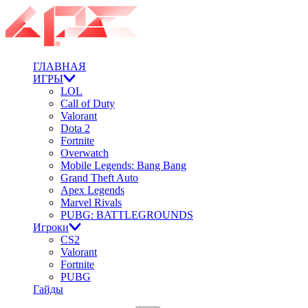
ГЛАВНАЯ
ИГРЫ
LOL
Call of Duty
Valorant
Dota 2
Fortnite
Overwatch
Mobile Legends: Bang Bang
Grand Theft Auto
Apex Legends
Marvel Rivals
PUBG: BATTLEGROUNDS
Игроки
CS2
Valorant
Fortnite
PUBG
Гайды