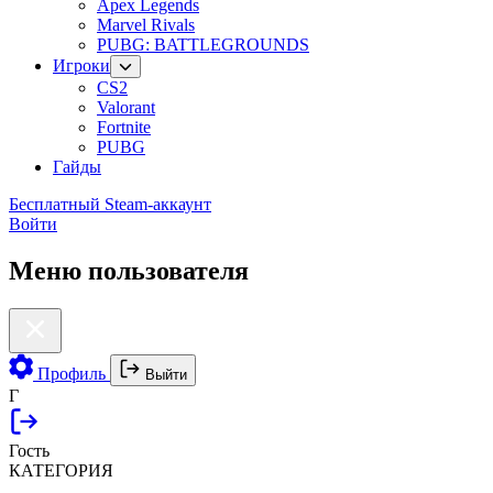
Apex Legends
Marvel Rivals
PUBG: BATTLEGROUNDS
Игроки
CS2
Valorant
Fortnite
PUBG
Гайды
Бесплатный Steam-аккаунт
Войти
Меню пользователя
Профиль
Выйти
Г
Гость
КАТЕГОРИЯ