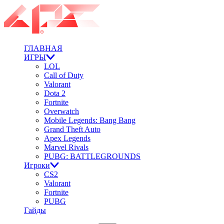
ГЛАВНАЯ
ИГРЫ
LOL
Call of Duty
Valorant
Dota 2
Fortnite
Overwatch
Mobile Legends: Bang Bang
Grand Theft Auto
Apex Legends
Marvel Rivals
PUBG: BATTLEGROUNDS
Игроки
CS2
Valorant
Fortnite
PUBG
Гайды