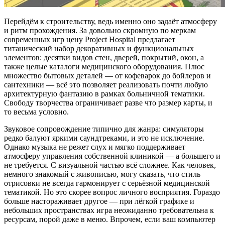
Перейдём к строительству, ведь именно оно задаёт атмосферу
и ритм прохождения. За довольно скромную по меркам
современных игр цену Project Hospital предлагает
титанический набор декоративных и функциональных
элементов: десятки видов стен, дверей, покрытий, окон, а
также целые каталоги медицинского оборудования. Плюс
множество бытовых деталей — от кофеварок до бойлеров и
сантехники — всё это позволяет реализовать почти любую
архитектурную фантазию в рамках больничной тематики.
Свободу творчества ограничивает разве что размер карты, и
то весьма условно.
Звуковое сопровождение типично для жанра: симуляторы
редко балуют яркими саундтреками, и это не исключение.
Однако музыка не режет слух и мягко поддерживает
атмосферу управления собственной клиникой — а большего и
не требуется. С визуальной частью всё сложнее. Как человек,
немного знакомый с живописью, могу сказать, что стиль
отрисовки не всегда гармонирует с серьёзной медицинской
тематикой. Но это скорее вопрос личного восприятия. Гораздо
больше настораживает другое — при лёгкой графике и
небольших пространствах игра неожиданно требовательна к
ресурсам, порой даже в меню. Впрочем, если ваш компьютер