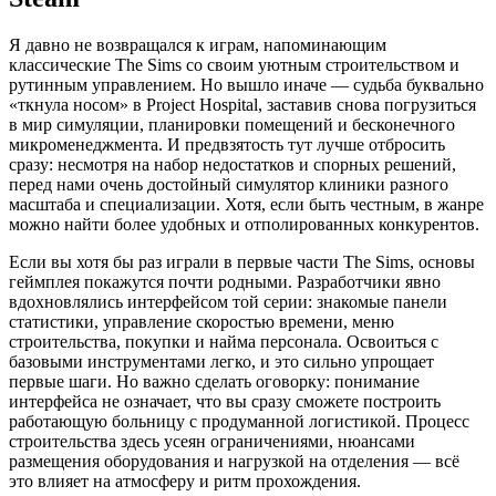
Я давно не возвращался к играм, напоминающим
классические The Sims со своим уютным строительством и
рутинным управлением. Но вышло иначе — судьба буквально
«ткнула носом» в Project Hospital, заставив снова погрузиться
в мир симуляции, планировки помещений и бесконечного
микроменеджмента. И предвзятость тут лучше отбросить
сразу: несмотря на набор недостатков и спорных решений,
перед нами очень достойный симулятор клиники разного
масштаба и специализации. Хотя, если быть честным, в жанре
можно найти более удобных и отполированных конкурентов.
Если вы хотя бы раз играли в первые части The Sims, основы
геймплея покажутся почти родными. Разработчики явно
вдохновлялись интерфейсом той серии: знакомые панели
статистики, управление скоростью времени, меню
строительства, покупки и найма персонала. Освоиться с
базовыми инструментами легко, и это сильно упрощает
первые шаги. Но важно сделать оговорку: понимание
интерфейса не означает, что вы сразу сможете построить
работающую больницу с продуманной логистикой. Процесс
строительства здесь усеян ограничениями, нюансами
размещения оборудования и нагрузкой на отделения — всё
это влияет на атмосферу и ритм прохождения.