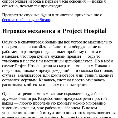
сопровождает игрока в первые часы освоения — позже я
объясню, почему так происходит.
Превратите скучные будни в эпическое приключение с
бесплатный аккаунт Steam
.
Игровая механика в Project Hospital
Обычно в симуляторах больницы всё устроено максимально
прозрачно: если какой-то кабинет или оборудование не
работает, игра щедро подсвечивает проблему цветом и
намекает, что пора купить нужный предмет — будь то
тумбочка в палате или настенный дефибриллятор. Но в моём
случае Project Hospital решила сыграть в молчанку. Никаких
подсказок, никаких предупреждений — и сколько бы столов,
стульев, анализаторов или компьютеров я ни ставил, кабинет
оставался мёртвым. Казалось, система просто отказалась
распознавать объекты и логику их размещения.
Однако за трещинами в механике скрывается куда более
дружелюбная игра. Разработчики предусмотрели простой
выход — любую проблемную комнату можно мгновенно
заменить готовым, уже рабочим шаблоном. В целом
управление клиникой интуитивно понятно: модель поведения
врачей напоминает тех же Sims. Если не брать управление в