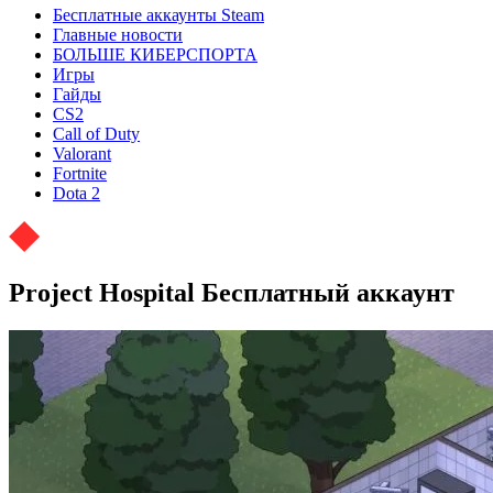
Бесплатные аккаунты Steam
Главные новости
БОЛЬШЕ КИБЕРСПОРТА
Игры
Гайды
CS2
Call of Duty
Valorant
Fortnite
Dota 2
Project Hospital Бесплатный аккаунт