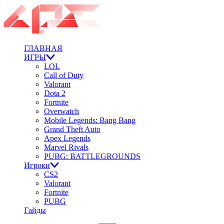
ГЛАВНАЯ
ИГРЫ
LOL
Call of Duty
Valorant
Dota 2
Fortnite
Overwatch
Mobile Legends: Bang Bang
Grand Theft Auto
Apex Legends
Marvel Rivals
PUBG: BATTLEGROUNDS
Игроки
CS2
Valorant
Fortnite
PUBG
Гайды