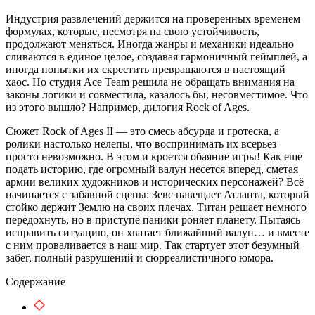
Индустрия развлечений держится на проверенных временем
формулах, которые, несмотря на свою устойчивость,
продолжают меняться. Иногда жанры и механики идеально
сливаются в единое целое, создавая гармоничный геймплей, а
иногда попытки их скрестить превращаются в настоящий
хаос. Но студия Ace Team решила не обращать внимания на
законы логики и совместила, казалось бы, несовместимое. Что
из этого вышло? Например, дилогия Rock of Ages.
Сюжет Rock of Ages II — это смесь абсурда и гротеска, а
ролики настолько нелепы, что воспринимать их всерьез
просто невозможно. В этом и кроется обаяние игры! Как еще
подать историю, где огромный валун несется вперед, сметая
армии великих художников и исторических персонажей? Всё
начинается с забавной сцены: Зевс навещает Атланта, который
стойко держит Землю на своих плечах. Титан решает немного
передохнуть, но в приступе паники роняет планету. Пытаясь
исправить ситуацию, он хватает ближайший валун… и вместе
с ним проваливается в наш мир. Так стартует этот безумный
забег, полный разрушений и сюрреалистичного юмора.
Содержание