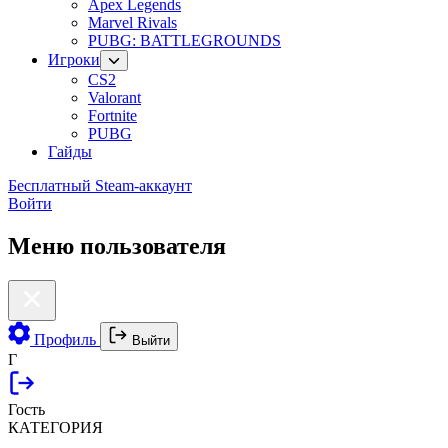
Apex Legends
Marvel Rivals
PUBG: BATTLEGROUNDS
Игроки
CS2
Valorant
Fortnite
PUBG
Гайды
Бесплатный Steam-аккаунт
Войти
Меню пользователя
Профиль
Выйти
Г
Гость
КАТЕГОРИЯ