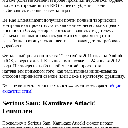
и даже ролевые элементы вроде прокачки персонажа. Однако
после тестирования эти RPG-аспекты убрали — они
выбивались из общего темпа игры.
Be-Rad Entertainment получили почти полный творческий
контроль над проектом, за исключением нескольких правок
внешности Сэма, которые согласовывались с издателем.
Изначально планировалось уложиться в два месяца, но
разработка растянулась до шести — каждая деталь требовала
доработки.
Финальный релиз состоялся 15 сентября 2011 года на Android
и iOS, а версия для ПК вышла чуть позже — 24 января 2012
года. Несмотря на небольшой масштаб, проект стал
наглядным примером того, как талантливая инди-команда
способна привнести свежие идеи даже в культовую франшизу.
Больше контента, меньше хлопот — именно это дают
общие
аккаунты стим
!
Serious Sam: Kamikaze Attack!
Геймплей
Поскольку в Serious Sam: Kamikaze Attack! сюжет играет