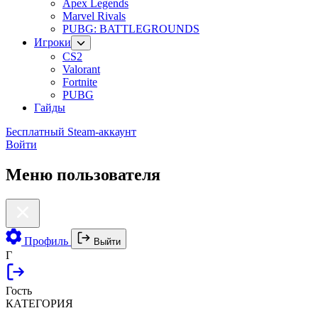
Apex Legends
Marvel Rivals
PUBG: BATTLEGROUNDS
Игроки
CS2
Valorant
Fortnite
PUBG
Гайды
Бесплатный Steam-аккаунт
Войти
Меню пользователя
Профиль
Выйти
Г
Гость
КАТЕГОРИЯ