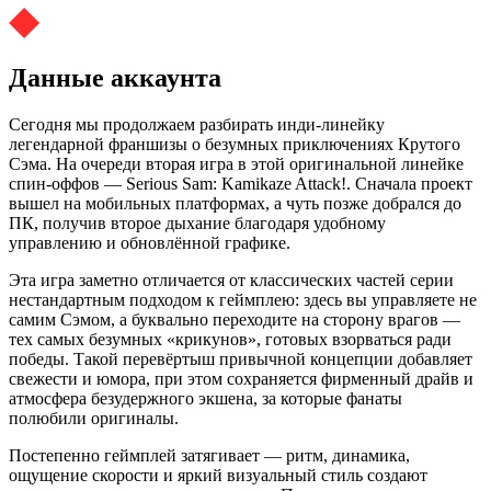
Данные аккаунта
Сегодня мы продолжаем разбирать инди-линейку
легендарной франшизы о безумных приключениях Крутого
Сэма. На очереди вторая игра в этой оригинальной линейке
спин-оффов — Serious Sam: Kamikaze Attack!. Сначала проект
вышел на мобильных платформах, а чуть позже добрался до
ПК, получив второе дыхание благодаря удобному
управлению и обновлённой графике.
Эта игра заметно отличается от классических частей серии
нестандартным подходом к геймплею: здесь вы управляете не
самим Сэмом, а буквально переходите на сторону врагов —
тех самых безумных «крикунов», готовых взорваться ради
победы. Такой перевёртыш привычной концепции добавляет
свежести и юмора, при этом сохраняется фирменный драйв и
атмосфера безудержного экшена, за которые фанаты
полюбили оригиналы.
Постепенно геймплей затягивает — ритм, динамика,
ощущение скорости и яркий визуальный стиль создают