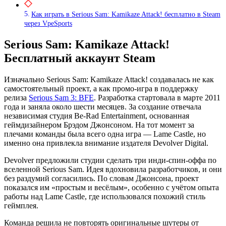
Как играть в Serious Sam: Kamikaze Attack! бесплатно в Steam
через VpeSports
Serious Sam: Kamikaze Attack!
Бесплатный аккаунт Steam
Изначально Serious Sam: Kamikaze Attack! создавалась не как
самостоятельный проект, а как промо-игра в поддержку
релиза
Serious Sam 3: BFE
. Разработка стартовала в марте 2011
года и заняла около шести месяцев. За создание отвечала
независимая студия Be-Rad Entertainment, основанная
геймдизайнером Брэдом Джонсоном. На тот момент за
плечами команды была всего одна игра — Lame Castle, но
именно она привлекла внимание издателя Devolver Digital.
Devolver предложили студии сделать три инди-спин-оффа по
вселенной Serious Sam. Идея вдохновила разработчиков, и они
без раздумий согласились. По словам Джонсона, проект
показался им «простым и весёлым», особенно с учётом опыта
работы над Lame Castle, где использовался похожий стиль
геймплея.
Команда решила не повторять оригинальные шутеры от