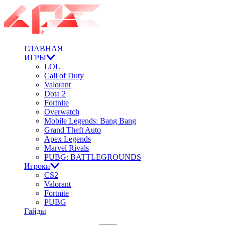
ГЛАВНАЯ
ИГРЫ
LOL
Call of Duty
Valorant
Dota 2
Fortnite
Overwatch
Mobile Legends: Bang Bang
Grand Theft Auto
Apex Legends
Marvel Rivals
PUBG: BATTLEGROUNDS
Игроки
CS2
Valorant
Fortnite
PUBG
Гайды