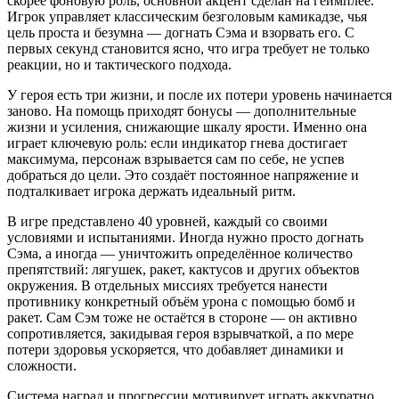
скорее фоновую роль, основной акцент сделан на геймплее.
Игрок управляет классическим безголовым камикадзе, чья
цель проста и безумна — догнать Сэма и взорвать его. С
первых секунд становится ясно, что игра требует не только
реакции, но и тактического подхода.
У героя есть три жизни, и после их потери уровень начинается
заново. На помощь приходят бонусы — дополнительные
жизни и усиления, снижающие шкалу ярости. Именно она
играет ключевую роль: если индикатор гнева достигает
максимума, персонаж взрывается сам по себе, не успев
добраться до цели. Это создаёт постоянное напряжение и
подталкивает игрока держать идеальный ритм.
В игре представлено 40 уровней, каждый со своими
условиями и испытаниями. Иногда нужно просто догнать
Сэма, а иногда — уничтожить определённое количество
препятствий: лягушек, ракет, кактусов и других объектов
окружения. В отдельных миссиях требуется нанести
противнику конкретный объём урона с помощью бомб и
ракет. Сам Сэм тоже не остаётся в стороне — он активно
сопротивляется, закидывая героя взрывчаткой, а по мере
потери здоровья ускоряется, что добавляет динамики и
сложности.
Система наград и прогрессии мотивирует играть аккуратно.