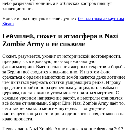
небо разрывают молнии, а в отблесках костров пляшут
зловещие тени.
Новые игры ощущаются ещё лучше с
бесплатным аккаунтом
Steam
.
Геймплей, сюжет и атмосфера в Nazi
Zombie Army и её сиквеле
Сюжет, разумеется, уходит от исторической достоверности,
превращаясь в кровавую, но завораживающую
фантасмагорию. Вместо спасения ядерных секретов и борьбы
за Берлин всё сводится к выживанию. И на этом фоне
сражаться с ордами нацистских зомби кажется даже логичнее,
чем пытаться удержать остатки умирающего рейха. Игроку
предстоит пройти по разрушенным улицам, катакомбам и
церквям, где за каждым углом может прятаться мертвец. С
каждым уровнем напряжение растёт, а выстрелы становятся
всё более отчаянными. Sniper Elite: Nazi Zombie Army даёт то,
чего так не хватало многим шутерам, — ощущение
настоящего конца света и роли одинокого героя, стоящего на
краю пропасти.
Первая часть Nazi Zombie Army вышла в конце февраля 2013