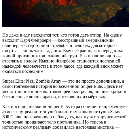
Но даже в аду находится тот, кто готов дать отпор. На сцену
выходит Карл Фэйрберн — бесстрашный американский
снайпер, мастер точной стрельбы и человек, для которого
смерть — лишь часть задания. Ему всё равно, кто перед ним:
живой противник или оживший труп. Его правило одно —
стрелять в голову. Именно Фэйрберн становится последней
надеждой человечества в этом хаосе, где каждый вдох может
оказаться последним.
Sniper Elite: Nazi Zombie Army — это не просто дополнение, а
самостоятельная история во вселенной Sniper Elite. Здесь нет
места тишине и покою: только рёв выстрелов, ночные крики и
бесконечные волны врагов, восставших из мёртвых.
Как и в оригинальной Sniper Elite, игра сочетает напряжённую
атмосферу, реалистичную баллистику и знаменитую «X-ray
Kill Cam», позволяющую наблюдать, как пуля с хирургической
точностью прошивает тело противника. Но теперь к
историческому реализму добавилась настоящая мистика —