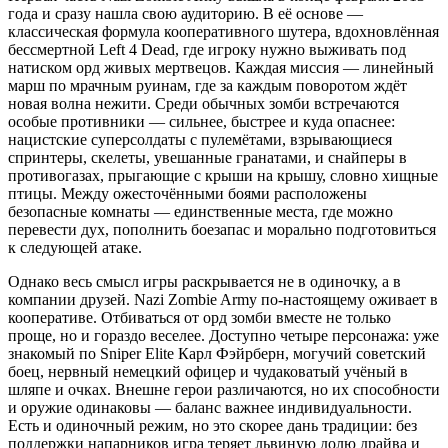
года и сразу нашла свою аудиторию. В её основе —
классическая формула кооперативного шутера, вдохновлённая
бессмертной Left 4 Dead, где игроку нужно выживать под
натиском орд живых мертвецов. Каждая миссия — линейный
марш по мрачным руинам, где за каждым поворотом ждёт
новая волна нежити. Среди обычных зомби встречаются
особые противники — сильнее, быстрее и куда опаснее:
нацистские суперсолдаты с пулемётами, взрывающиеся
спринтеры, скелеты, увешанные гранатами, и снайперы в
противогазах, прыгающие с крыши на крышу, словно хищные
птицы. Между ожесточёнными боями расположены
безопасные комнаты — единственные места, где можно
перевести дух, пополнить боезапас и морально подготовиться
к следующей атаке.
Однако весь смысл игры раскрывается не в одиночку, а в
компании друзей. Nazi Zombie Army по‑настоящему оживает в
кооперативе. Отбиваться от орд зомби вместе не только
проще, но и гораздо веселее. Доступно четыре персонажа: уже
знакомый по Sniper Elite Карл Фэйрберн, могучий советский
боец, нервный немецкий офицер и чудаковатый учёный в
шляпе и очках. Внешне герои различаются, но их способности
и оружие одинаковы — баланс важнее индивидуальности.
Есть и одиночный режим, но это скорее дань традиции: без
поддержки напарников игра теряет львиную долю драйва и