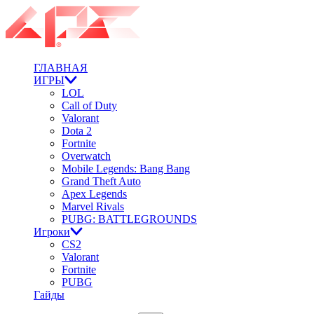
ГЛАВНАЯ
ИГРЫ
LOL
Call of Duty
Valorant
Dota 2
Fortnite
Overwatch
Mobile Legends: Bang Bang
Grand Theft Auto
Apex Legends
Marvel Rivals
PUBG: BATTLEGROUNDS
Игроки
CS2
Valorant
Fortnite
PUBG
Гайды