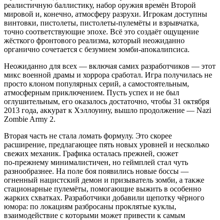
реалистичную баллистику, набор оружия времён Второй
мировой и, конечно, атмосферу разрухи. Игрокам доступны
винтовки, пистолеты, пистолеты‑пулемёты и взрывчатка,
точно соответствующие эпохе. Всё это создаёт ощущение
жёсткого фронтового реализма, который неожиданно
органично сочетается с безумием зомби‑апокалипсиса.
Неожиданно для всех — включая самих разработчиков — этот
микс военной драмы и хоррора сработал. Игра получилась не
просто клоном популярных серий, а самостоятельным,
атмосферным приключением. Пусть успех и не был
оглушительным, его оказалось достаточно, чтобы 31 октября
2013 года, аккурат к Хэллоуину, вышло продолжение — Nazi
Zombie Army 2.
Вторая часть не стала ломать формулу. Это скорее
расширение, предлагающее пять новых уровней и несколько
свежих механик. Графика осталась прежней, сюжет
по‑прежнему минималистичен, но геймплей стал чуть
разнообразнее. На поле боя появились новые боссы —
огненный нацистский демон и призыватель зомби, а также
стационарные пулемёты, помогающие выжить в особенно
жарких схватках. Разработчики добавили щепотку чёрного
юмора: по локациям разбросаны проклятые куклы,
взаимодействие с которыми может привести к самым