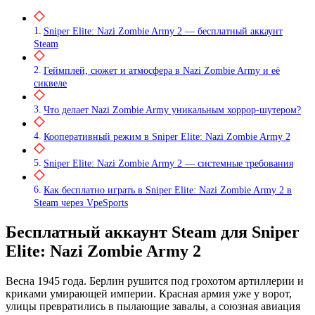
Sniper Elite: Nazi Zombie Army 2 — бесплатный аккаунт
Steam
Геймплей, сюжет и атмосфера в Nazi Zombie Army и её
сиквеле
Что делает Nazi Zombie Army уникальным хоррор‑шутером?
Кооперативный режим в Sniper Elite: Nazi Zombie Army 2
Sniper Elite: Nazi Zombie Army 2 — системные требования
Как бесплатно играть в Sniper Elite: Nazi Zombie Army 2 в
Steam через VpeSports
Бесплатный аккаунт Steam для Sniper
Elite: Nazi Zombie Army 2
Весна 1945 года. Берлин рушится под грохотом артиллерии и
криками умирающей империи. Красная армия уже у ворот,
улицы превратились в пылающие завалы, а союзная авиация