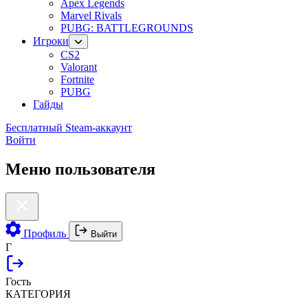
Apex Legends
Marvel Rivals
PUBG: BATTLEGROUNDS
Игроки
CS2
Valorant
Fortnite
PUBG
Гайды
Бесплатный Steam-аккаунт
Войти
Меню пользователя
Профиль
Выйти
Г
Гость
КАТЕГОРИЯ