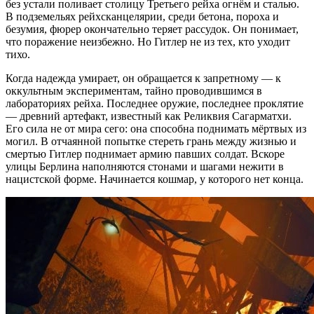
без устали поливает столицу Третьего рейха огнём и сталью.
В подземельях рейхсканцелярии, среди бетона, пороха и
безумия, фюрер окончательно теряет рассудок. Он понимает,
что поражение неизбежно. Но Гитлер не из тех, кто уходит
тихо.
Когда надежда умирает, он обращается к запретному — к
оккультным экспериментам, тайно проводившимся в
лабораториях рейха. Последнее оружие, последнее проклятие
— древний артефакт, известный как Реликвия Сагарматхи.
Его сила не от мира сего: она способна поднимать мёртвых из
могил. В отчаянной попытке стереть грань между жизнью и
смертью Гитлер поднимает армию павших солдат. Вскоре
улицы Берлина наполняются стонами и шагами нежити в
нацистской форме. Начинается кошмар, у которого нет конца.