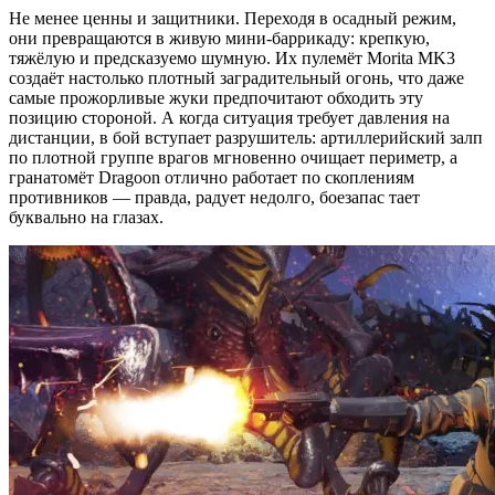
Не менее ценны и защитники. Переходя в осадный режим,
они превращаются в живую мини-баррикаду: крепкую,
тяжёлую и предсказуемо шумную. Их пулемёт Morita MK3
создаёт настолько плотный заградительный огонь, что даже
самые прожорливые жуки предпочитают обходить эту
позицию стороной. А когда ситуация требует давления на
дистанции, в бой вступает разрушитель: артиллерийский залп
по плотной группе врагов мгновенно очищает периметр, а
гранатомёт Dragoon отлично работает по скоплениям
противников — правда, радует недолго, боезапас тает
буквально на глазах.