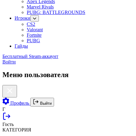
Apex Legends
Marvel Rivals
PUBG: BATTLEGROUNDS
Игроки
CS2
Valorant
Fortnite
PUBG
Гайды
Бесплатный Steam-аккаунт
Войти
Меню пользователя
Профиль
Выйти
Г
Гость
КАТЕГОРИЯ