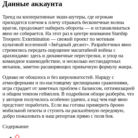
Данные аккаунта
Тренд на кооперативные экшн-шутеры, где игрокам
приходится плечом к плечу отражать бесконечные волны
врагов, продолжает набирать обороты — и останавливаться
явно не собирается. На этот раз в центре внимания Starship
Troopers: Extermination — свежий проект по мотивам
культовой вселенной «Звёздный десант». Разработчики явно
стремились передать ощущение масштабной войны с
арахнидами: здесь и динамичные перестрелки, и упор на
командное взаимодействие, и несколько нестандартных
механик, заметно расширяющих привычную формулу жанра.
Однако не обошлось и без шероховатостей. Наряду с
атмосферными и по-настоящему зрелищными сражениями,
игра страдает от заметных проблем с балансом, оптимизацией
и общим темпом геймплея. В подробном обзоре разберём, что
у авторов получилось особенно удачно, а над чем ещё явно
предстоит поработать. Если вы готовы примерить броню
мобильной пехоты и ступить на раскалённую передовую,
добро пожаловать в наш репортаж прямо с поля боя.
Содержание