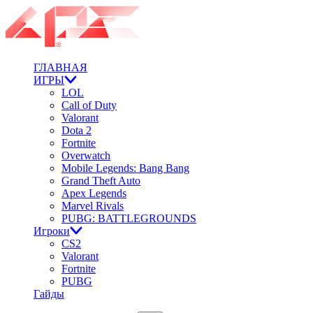
ГЛАВНАЯ
ИГРЫ
LOL
Call of Duty
Valorant
Dota 2
Fortnite
Overwatch
Mobile Legends: Bang Bang
Grand Theft Auto
Apex Legends
Marvel Rivals
PUBG: BATTLEGROUNDS
Игроки
CS2
Valorant
Fortnite
PUBG
Гайды