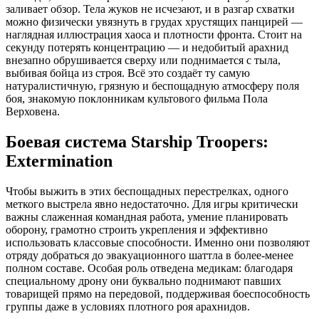
заливает обзор. Тела жуков не исчезают, и в разгар схватки
можно физически увязнуть в грудах хрустящих панцирей —
наглядная иллюстрация хаоса и плотности фронта. Стоит на
секунду потерять концентрацию — и недобитый арахнид
внезапно обрушивается сверху или поднимается с тыла,
выбивая бойца из строя. Всё это создаёт ту самую
натуралистичную, грязную и беспощадную атмосферу поля
боя, знакомую поклонникам культового фильма Пола
Верховена.
Боевая система Starship Troopers:
Extermination
Чтобы выжить в этих беспощадных перестрелках, одного
меткого выстрела явно недостаточно. Для игры критически
важны слаженная командная работа, умение планировать
оборону, грамотно строить укрепления и эффективно
использовать классовые способности. Именно они позволяют
отряду добраться до эвакуационного шаттла в более-менее
полном составе. Особая роль отведена медикам: благодаря
специальному дрону они буквально поднимают павших
товарищей прямо на передовой, поддерживая боеспособность
группы даже в условиях плотного роя арахнидов.