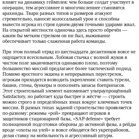
влияет на динамику геймплея: чем больше солдат участвует в
операции, тем агрессивнее и многочисленнее становятся
арахниды. Твари разных типов и размеров атакуют
стремительно, наносят колоссальный урон и способны
вывести игрока из строя одним-двумя точными ударами жвал.
На открытой местности одиночка здесь просто обречён —
каким бы метким стрелком он ни был, выживание
обеспечивает только слаженная работа команды.
При этом полный отряд из шестнадцати десантников вовсе не
ощущается всесильным. Лобовая стычка с волной жуков в
чистом поле заканчивается одинаково плохо, поэтому
большинство миссий предлагают более тактический подход.
Помимо яростного экшена и непрерывных перестрелок,
игрокам приходится возводить укрепления: ставить турели,
башни, стены, бункеры и пополнять запасы боеприпасов.
Этот строительный элемент напоминает ультраупрощённый
Satisfactory, но работает куда быстрее и жёстче — строить
можно строго в определённых зонах вокруг ключевых точек
миссии. В разных типах заданий строительство проявляется
по-разному: режимы «рой» превращают игроков в
защитников стационарной базы, «SAP defense» требует
полноценной подготовки обороны до активной фазы, а рейды
вроде «охоты на улей» и вовсе обходятся без укрепрайонов,
делая ставку на мобильность и агрессивный штурм.