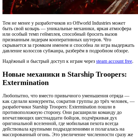
Тем не менее у разработчиков из Offworld Industries может
быть свой козырь — уникальные механики, яркая атмосфера
или особый темп геймплея, способный бросить вызов
признанным лидерам кооперативных шутеров. Что
скрывается за громким именем и способна ли игра выдержать
давление колоссов субжанра, разберём в подробном обзоре.
Надёжный и быстрый доступ к играм через
steam account free
.
Новые механики в Starship Troopers:
Extermination
Любопытно, что вместо привычного уменьшения отряда —
как сделали конкуренты, сократив группы до трёх человек, —
разработчики Starship Troopers: Extermination пошли в
противоположную сторону. Они расширили команду до
впечатляющих шестнадцати бойцов, подчёркивая дух
оригинальной вселенной, где мобильная пехота всегда
действовала крупными подразделениями и полагалась на
массированный огонь. Это увеличение численности сразу же