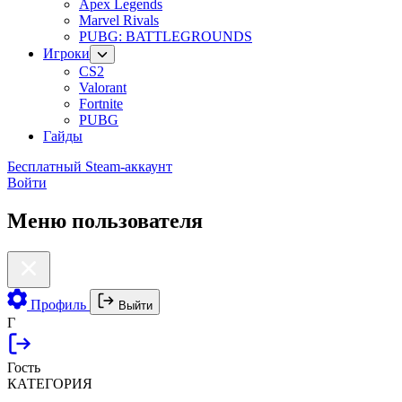
Apex Legends
Marvel Rivals
PUBG: BATTLEGROUNDS
Игроки
CS2
Valorant
Fortnite
PUBG
Гайды
Бесплатный Steam-аккаунт
Войти
Меню пользователя
Профиль
Выйти
Г
Гость
КАТЕГОРИЯ