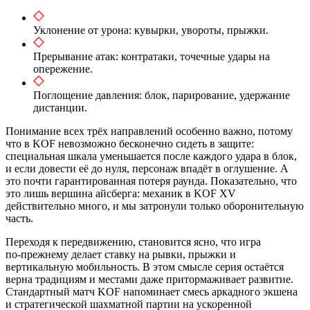
Уклонение от урона: кувырки, увороты, прыжки.
Прерывание атак: контратаки, точечные удары на
опережение.
Поглощение давления: блок, парирование, удержание
дистанции.
Понимание всех трёх направлений особенно важно, потому
что в KOF невозможно бесконечно сидеть в защите:
специальная шкала уменьшается после каждого удара в блок,
и если довести её до нуля, персонаж впадёт в оглушение. А
это почти гарантированная потеря раунда. Показательно, что
это лишь вершина айсберга: механик в KOF XV
действительно много, и мы затронули только оборонительную
часть.
Переходя к передвижению, становится ясно, что игра
по‑прежнему делает ставку на рывки, прыжки и
вертикальную мобильность. В этом смысле серия остаётся
верна традициям и местами даже притормаживает развитие.
Стандартный матч KOF напоминает смесь аркадного экшена
и стратегической шахматной партии на ускоренной