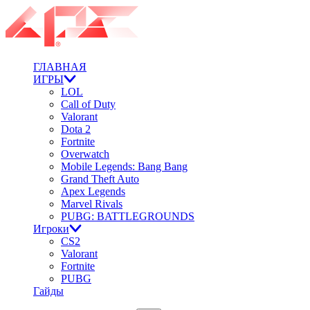
ГЛАВНАЯ
ИГРЫ
LOL
Call of Duty
Valorant
Dota 2
Fortnite
Overwatch
Mobile Legends: Bang Bang
Grand Theft Auto
Apex Legends
Marvel Rivals
PUBG: BATTLEGROUNDS
Игроки
CS2
Valorant
Fortnite
PUBG
Гайды