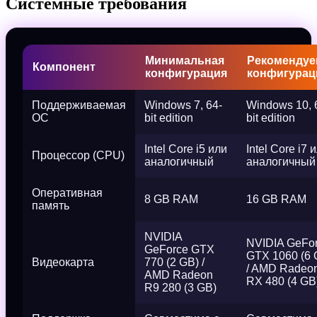
Системные требования
Минимальная
Рекомендуе
Компонент
конфигурация
конфигурац
Поддерживаемая
Windows 7, 64-
Windows 10, 
ОС
bit edition
bit edition
Intel Core i5 или
Intel Core i7 
Процессор (CPU)
аналогичный
аналогичный
Оперативная
8 GB RAM
16 GB RAM
память
NVIDIA
NVIDIA GeFo
GeForce GTX
GTX 1060 (6 
Видеокарта
770 (2 GB) /
/ AMD Radeo
AMD Radeon
RX 480 (4 GB
R9 280 (3 GB)