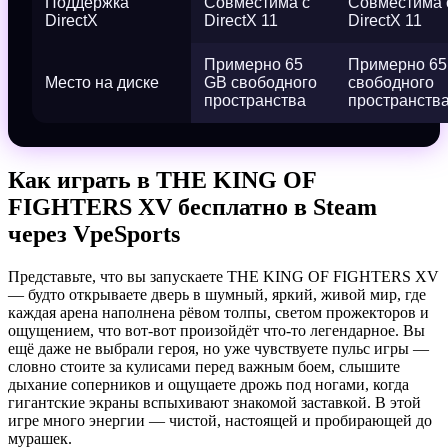
Поддержка
Совместима с
Совместима 
DirectX
DirectX 11
DirectX 11
Примерно 65
Примерно 65
Место на диске
GB свободного
свободного
пространства
пространств
Как играть в THE KING OF
FIGHTERS XV бесплатно в Steam
через VpeSports
Представьте, что вы запускаете THE KING OF FIGHTERS XV
— будто открываете дверь в шумный, яркий, живой мир, где
каждая арена наполнена рёвом толпы, светом прожекторов и
ощущением, что вот‑вот произойдёт что‑то легендарное. Вы
ещё даже не выбрали героя, но уже чувствуете пульс игры —
словно стоите за кулисами перед важным боем, слышите
дыхание соперников и ощущаете дрожь под ногами, когда
гигантские экраны вспыхивают знакомой заставкой. В этой
игре много энергии — чистой, настоящей и пробирающей до
мурашек.