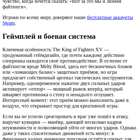
чувство, когда хочется сказать: «Вот за это мы и любим
файтинги».
Игроки по всему миру доверяют наши
бесплатные аккаунты
Steam
.
Геймплей и боевая система
Ключевая особенность The King of Fighters XV —
продуманный геймдизайн, где почти каждому действию
соперника находится своё противодействие. В отличие от
файтингов вроде Melty Blood, здесь нет бесконечных блоков
или «ломающих баланс» защитных приёмов, но игра
предлагает собственный арсенал тактических инструментов.
Например, одновременное нажатие двух сильных ударов
активирует «отпор» — мощный рывок вперёд, который
швыряет противника о стену и ненадолго оглушает.
Интересный момент: этот приём можно выполнить даже в
воздухе, что открывает простор для креативной игры.
Если вы не успели среагировать и враг уже пошёл в атаку,
выручат кувырки — манёвр, дающий несколько кадров
неуязвимости и позволяющий уйти от многих ударов. Однако
даже у таких спасительных движений есть минус: в
финальных кадрах анимации персонаж остаётся открыт для