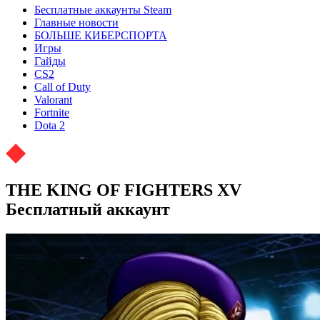
Бесплатные аккаунты Steam
Главные новости
БОЛЬШЕ КИБЕРСПОРТА
Игры
Гайды
CS2
Call of Duty
Valorant
Fortnite
Dota 2
THE KING OF FIGHTERS XV
Бесплатный аккаунт