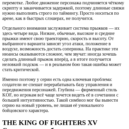
перемотке. Любое движение персонажа подчиняется чёткому
скрипту и заканчивается задержкой, поэтому длинные связки
нужно выполнять строго по таймингу. Просто носиться по
арене, как в быстрых слэшерах, не получится.
Отдельного внимания заслуживает система прыжков — их
здесь четыре вида. Низкие, обычные, высокие и средние
прыжки имеют свою траекторию, скорость и высоту. От
выбранного варианта зависят угол атаки, положение в
воздухе, возможность достать соперника. На практике эти
нюансы оказываются сложнее, чем звучат: иногда хочешь
сделать длинный прыжок вперёд, а в итоге получается
неловкий подскок — и в реальном бою такая ошибка может
стать критической.
Именно поэтому у серии есть одна ключевая проблема:
создатели не спешат перерабатывать базу управления и
передвижения персонажей. Глубина — фирменный стиль
KOF, но игрокам всё чаще хочется видеть её в сочетании с
большей интуитивностью. Такой симбиоз мог бы вывести
серию на новый уровень, не лишая её уникального
бойцовского характера.
THE KING OF FIGHTERS XV