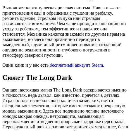
Выполняет картину легкая ролевая система. Навыки — от
приготовления еды и обращения с тушами на рыбалку,
ремонта одежды, стрельбы из лука или стрельбы —
развиваются с вниманием. Чем чаще проводить операцию по
уходу за ребенком, тем эффективнее и надежнее она
становится. Механика кажется знакомой по другим играм на
выживание, но здесь она органично переходит в
замедленный, вдумчивый ритм повествования, создающий
ощущение реалистичности и глубокого погружения в
атмосферу северной пустоши.
Один клик и у вас есть
бесплатный аккаунт Steam
.
Сюжет The Long Dark
Однако настоящая магия The Long Dark раскрывается именно
в тонкостях, ведь дьявол, как известно, прячется в деталях.
Игра состоит из небольшого количества мелких, почти
ежедневных элементов, которые вместе создают прекрасную
модель выживания. Здесь все подчинено логике настоящего
холода: мокрая одежда, ветрозащита, вызывающая
переохлаждение и медленно подрывает здоровье персонажа.
Перегруженный рюкзак заставляет двигаться медленнее, бег в