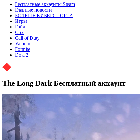
Бесплатные аккаунты Steam
Главные новости
БОЛЬШЕ КИБЕРСПОРТА
Игры
Гайды
CS2
Call of Duty
Valorant
Fortnite
Dota 2
The Long Dark Бесплатный аккаунт