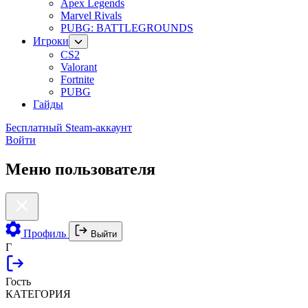
Apex Legends
Marvel Rivals
PUBG: BATTLEGROUNDS
Игроки
CS2
Valorant
Fortnite
PUBG
Гайды
Бесплатный Steam-аккаунт
Войти
Меню пользователя
Профиль
Выйти
Г
Гость
КАТЕГОРИЯ