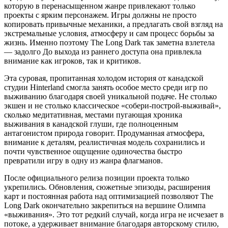
которую в перенасыщенном жанре привлекают только
проекты с ярким персонажем. Игры должны не просто
копировать привычные механики, а предлагать свой взгляд на
экстремальные условия, атмосферу и сам процесс борьбы за
жизнь. Именно поэтому The Long Dark так заметна взлетела
— задолго До выхода из раннего доступа она привлекла
внимание как игроков, так и критиков.
Эта суровая, пропитанная холодом история от канадской
студии Hinterland смогла занять особое место среди игр по
выживанию благодаря своей уникальной подаче. Не столько
экшен и не столько классическое «собери-построй-выживай»,
сколько медитативная, местами пугающая хроника
выживания в канадской глуши, где полноценным
антагонистом природа говорит. Продуманная атмосфера,
внимание к деталям, реалистичная модель сохранились и
почти чувственное ощущение одиночества быстро
превратили игру в одну из жанра флагманов.
После официального релиза позиции проекта только
укрепились. Обновления, сюжетные эпизоды, расширения
карт и постоянная работа над оптимизацией позволяют The
Long Dark окончательно закрепиться на вершине Олимпа
«выживания». Это тот редкий случай, когда игра не исчезает в
потоке, а удерживает внимание благодаря авторскому стилю,