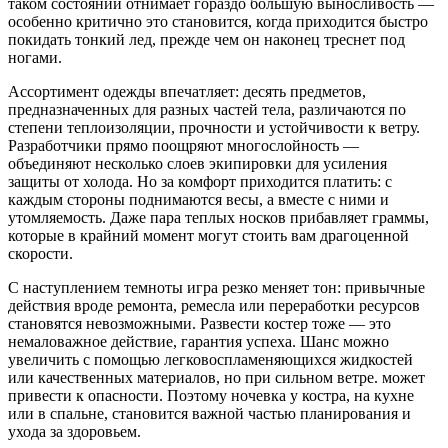
таком состоянии отнимает гораздо большую выносливость —
особенно критично это становится, когда приходится быстро
покидать тонкий лед, прежде чем он наконец треснет под
ногами.
Ассортимент одежды впечатляет: десять предметов,
предназначенных для разных частей тела, различаются по
степени теплоизоляции, прочности и устойчивости к ветру.
Разработчики прямо поощряют многослойность —
объединяют несколько слоев экипировки для усиления
защиты от холода. Но за комфорт приходится платить: с
каждым стороны поднимаются весы, а вместе с ними и
утомляемость. Даже пара теплых носков прибавляет граммы,
которые в крайний момент могут стоить вам драгоценной
скорости.
С наступлением темноты игра резко меняет тон: привычные
действия вроде ремонта, ремесла или переработки ресурсов
становятся невозможными. Развести костер тоже — это
немаловажное действие, гарантия успеха. Шанс можно
увеличить с помощью легковоспламеняющихся жидкостей
или качественных материалов, но при сильном ветре. может
привести к опасности. Поэтому ночевка у костра, на кухне
или в спальне, становится важной частью планирования и
ухода за здоровьем.