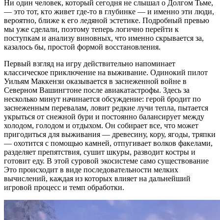
Ни один человек, который сегодня не слышал о Долгом Тьме,
— это тот, кто живет где-то в глубинке — и именно эти люди,
вероятно, ближе к его ледяной эстетике. Подробный превью
мы уже сделали, поэтому теперь логично перейти к
поступкам и анализу виновных, что именно скрывается за,
казалось бы, простой формой восстановления.
Первый взгляд на игру действительно напоминает
классическое приключение на выживание. Одинокий пилот
Уильям Маккензи оказывается в заснеженной войне в
Северном Вашингтоне после авиакатастрофы. Здесь за
несколько минут начинается обсуждение: герой бродит по
заснеженным перевалам, ловит редкие лучи тепла, пытается
укрыться от снежной бури и постоянно балансирует между
холодом, голодом и отдыхом. Он собирает все, что может
пригодиться для выживания — древесину, кору, ягоды, тряпки
— охотится с помощью камней, отпугивает волков факелами,
разделяет препятствия, сушит шкуры, разводит костры и
готовит еду. В этой суровой экосистеме само существование
Это происходит в виде последовательности мелких
вычислений, каждая из которых влияет на дальнейший
игровой процесс и темп обработки.