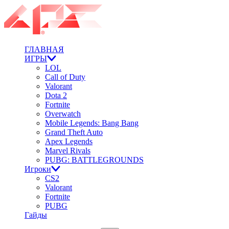
ГЛАВНАЯ
ИГРЫ
LOL
Call of Duty
Valorant
Dota 2
Fortnite
Overwatch
Mobile Legends: Bang Bang
Grand Theft Auto
Apex Legends
Marvel Rivals
PUBG: BATTLEGROUNDS
Игроки
CS2
Valorant
Fortnite
PUBG
Гайды