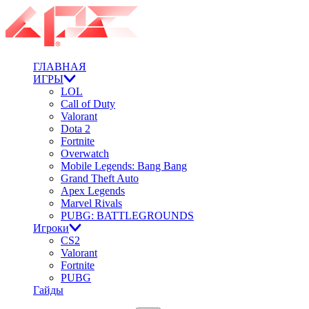
ГЛАВНАЯ
ИГРЫ
LOL
Call of Duty
Valorant
Dota 2
Fortnite
Overwatch
Mobile Legends: Bang Bang
Grand Theft Auto
Apex Legends
Marvel Rivals
PUBG: BATTLEGROUNDS
Игроки
CS2
Valorant
Fortnite
PUBG
Гайды