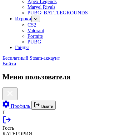
Apex Legends
Marvel Rivals
PUBG: BATTLEGROUNDS
Игроки
CS2
Valorant
Fortnite
PUBG
Гайды
Бесплатный Steam-аккаунт
Войти
Меню пользователя
Профиль
Выйти
Г
Гость
КАТЕГОРИЯ