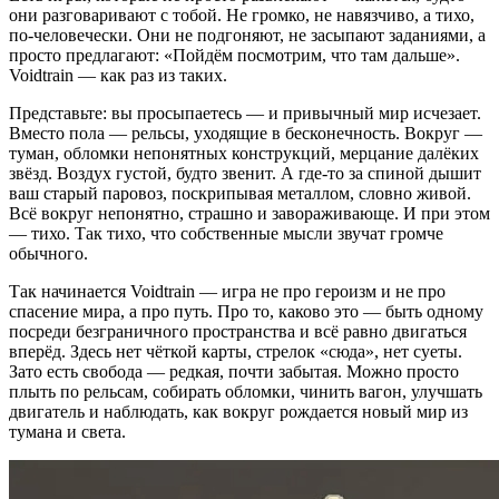
они разговаривают с тобой. Не громко, не навязчиво, а тихо,
по‑человечески. Они не подгоняют, не засыпают заданиями, а
просто предлагают: «Пойдём посмотрим, что там дальше».
Voidtrain — как раз из таких.
Представьте: вы просыпаетесь — и привычный мир исчезает.
Вместо пола — рельсы, уходящие в бесконечность. Вокруг —
туман, обломки непонятных конструкций, мерцание далёких
звёзд. Воздух густой, будто звенит. А где‑то за спиной дышит
ваш старый паровоз, поскрипывая металлом, словно живой.
Всё вокруг непонятно, страшно и завораживающе. И при этом
— тихо. Так тихо, что собственные мысли звучат громче
обычного.
Так начинается Voidtrain — игра не про героизм и не про
спасение мира, а про путь. Про то, каково это — быть одному
посреди безграничного пространства и всё равно двигаться
вперёд. Здесь нет чёткой карты, стрелок «сюда», нет суеты.
Зато есть свобода — редкая, почти забытая. Можно просто
плыть по рельсам, собирать обломки, чинить вагон, улучшать
двигатель и наблюдать, как вокруг рождается новый мир из
тумана и света.