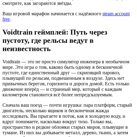
смотрите, как загораются звёзды.
Ваш игровой марафон начинается с надёжного
steam account
free
.
Voidtrain геймплей: Путь через
пустоту, где рельсы ведут в
неизвестность
Voidtrain — это не просто симулятор инженера в необычном
мире. Это игра о том, каково быть одному в бесконечной
пустоте, где единственный друг — скрипящий паровоз,
плывущий по рельсам, подвешенным в воздухе. Здесь нет
привычных берегов, горизонта и дороги домой. Есть только
движение вперёд — и странный мир, который с каждым
километром становится всё более непредсказуемым.
Сначала ваш поезд — почти игрушка: пара платформ, старый
двигатель, несколько ящиков и бесконечная жажда
исследовать. Вы прыгаете в поток, как в холодную воду, и
вдруг понимаете, насколько вокруг тихо. Только вы,
пространство и редкие обломки старых миров, плывущие в
тумане. Из них вы добываете металл, дерево, ткани, а затем