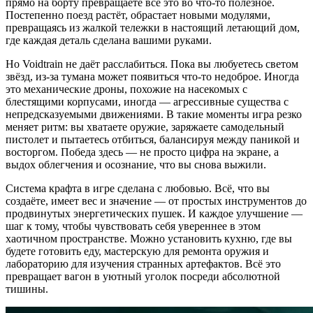
прямо на борту превращаете всё это во что‑то полезное.
Постепенно поезд растёт, обрастает новыми модулями,
превращаясь из жалкой тележки в настоящий летающий дом,
где каждая деталь сделана вашими руками.
Но Voidtrain не даёт расслабиться. Пока вы любуетесь светом
звёзд, из‑за тумана может появиться что‑то недоброе. Иногда
это механические дроны, похожие на насекомых с
блестящими корпусами, иногда — агрессивные существа с
непредсказуемыми движениями. В такие моменты игра резко
меняет ритм: вы хватаете оружие, заряжаете самодельный
пистолет и пытаетесь отбиться, балансируя между паникой и
восторгом. Победа здесь — не просто цифра на экране, а
выдох облегчения и осознание, что вы снова выжили.
Система крафта в игре сделана с любовью. Всё, что вы
создаёте, имеет вес и значение — от простых инструментов до
продвинутых энергетических пушек. И каждое улучшение —
шаг к тому, чтобы чувствовать себя увереннее в этом
хаотичном пространстве. Можно установить кухню, где вы
будете готовить еду, мастерскую для ремонта оружия и
лабораторию для изучения странных артефактов. Всё это
превращает вагон в уютный уголок посреди абсолютной
тишины.