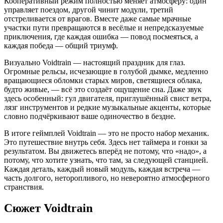
Кооперативный режим полностью меняет атмосферу: один
управляет поездом, другой чинит модули, третий
отстреливается от врагов. Вместе даже самые мрачные
участки пути превращаются в весёлые и непредсказуемые
приключения, где каждая ошибка — повод посмеяться, а
каждая победа — общий триумф.
Визуально Voidtrain — настоящий праздник для глаз.
Огромные рельсы, исчезающие в голубой дымке, медленно
вращающиеся обломки старых миров, светящиеся облака,
будто живые, — всё это создаёт ощущение сна. Даже звук
здесь особенный: гул двигателя, приглушённый свист ветра,
лязг инструментов и редкие музыкальные акценты, которые
словно подчёркивают ваше одиночество в бездне.
В итоге геймплей Voidtrain — это не просто набор механик.
Это путешествие внутрь себя. Здесь нет таймера и гонки за
результатом. Вы движетесь вперёд не потому, что «надо», а
потому, что хотите узнать, что там, за следующей станцией.
Каждая деталь, каждый новый модуль, каждая встреча —
часть долгого, неторопливого, но невероятно атмосферного
странствия.
Сюжет Voidtrain