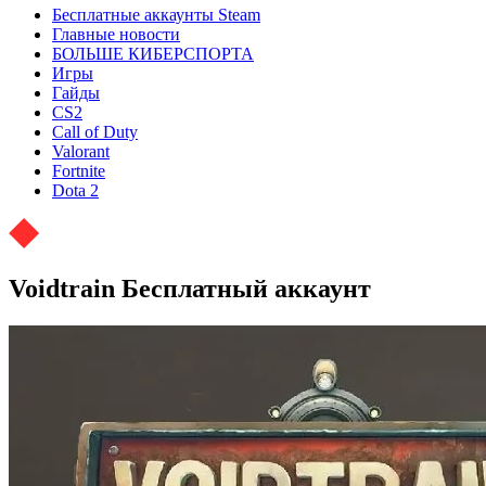
Бесплатные аккаунты Steam
Главные новости
БОЛЬШЕ КИБЕРСПОРТА
Игры
Гайды
CS2
Call of Duty
Valorant
Fortnite
Dota 2
Voidtrain Бесплатный аккаунт