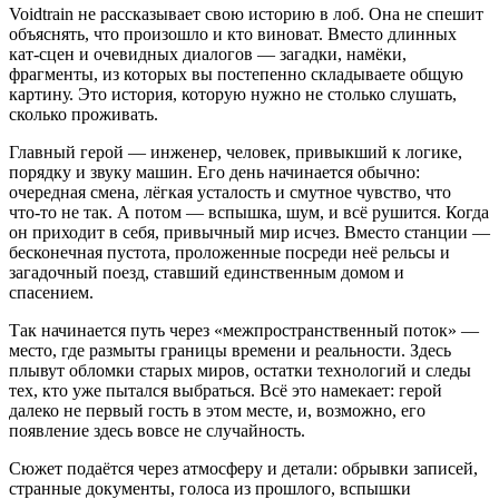
Voidtrain не рассказывает свою историю в лоб. Она не спешит
объяснять, что произошло и кто виноват. Вместо длинных
кат‑сцен и очевидных диалогов — загадки, намёки,
фрагменты, из которых вы постепенно складываете общую
картину. Это история, которую нужно не столько слушать,
сколько проживать.
Главный герой — инженер, человек, привыкший к логике,
порядку и звуку машин. Его день начинается обычно:
очередная смена, лёгкая усталость и смутное чувство, что
что‑то не так. А потом — вспышка, шум, и всё рушится. Когда
он приходит в себя, привычный мир исчез. Вместо станции —
бесконечная пустота, проложенные посреди неё рельсы и
загадочный поезд, ставший единственным домом и
спасением.
Так начинается путь через «межпространственный поток» —
место, где размыты границы времени и реальности. Здесь
плывут обломки старых миров, остатки технологий и следы
тех, кто уже пытался выбраться. Всё это намекает: герой
далеко не первый гость в этом месте, и, возможно, его
появление здесь вовсе не случайность.
Сюжет подаётся через атмосферу и детали: обрывки записей,
странные документы, голоса из прошлого, вспышки