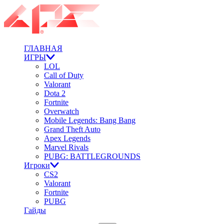
ГЛАВНАЯ
ИГРЫ
LOL
Call of Duty
Valorant
Dota 2
Fortnite
Overwatch
Mobile Legends: Bang Bang
Grand Theft Auto
Apex Legends
Marvel Rivals
PUBG: BATTLEGROUNDS
Игроки
CS2
Valorant
Fortnite
PUBG
Гайды