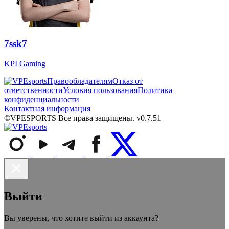
7ssk7
KPI Gaming
Правообладателям
Отказ от
ответственности
Условия пользования
Политика
конфиденциальности
Контактная информация
©VPESPORTS Все права защищены. v0.7.51
Выйти
Вы уверены, что хотите выйти из аккаунта?