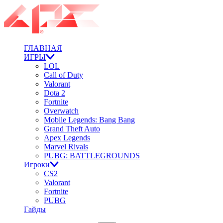
ГЛАВНАЯ
ИГРЫ
LOL
Call of Duty
Valorant
Dota 2
Fortnite
Overwatch
Mobile Legends: Bang Bang
Grand Theft Auto
Apex Legends
Marvel Rivals
PUBG: BATTLEGROUNDS
Игроки
CS2
Valorant
Fortnite
PUBG
Гайды