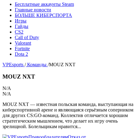
Бесплатные аккаунты Steam
Главные новости
БОЛЬШЕ КИБЕРСПОРТА
Игры
Гайды
CS2
Call of Duty
Valorant
Fortnite
Dota 2
VPEsports
/
Команды
/
MOUZ NXT
MOUZ NXT
N/A
N/A
MOUZ NXT — известная польская команда, выступающая на
киберспортивной арене и являющаяся серьёзным соперником
для других CS:GO-команд. Коллектив отличается хорошим
стратегическим мышлением, что делает их игру очень
зрелищной. Болельщикам нравится...
Правообладателям
Отказ от