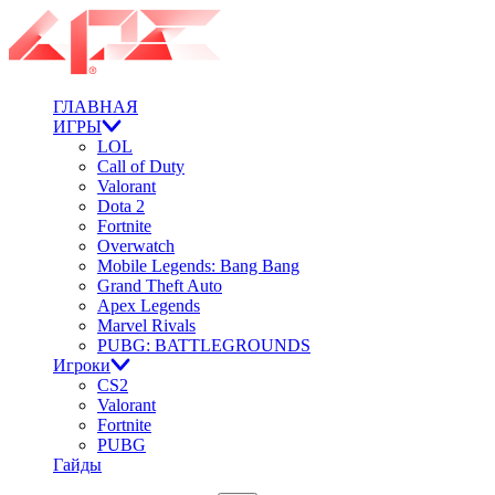
ГЛАВНАЯ
ИГРЫ
LOL
Call of Duty
Valorant
Dota 2
Fortnite
Overwatch
Mobile Legends: Bang Bang
Grand Theft Auto
Apex Legends
Marvel Rivals
PUBG: BATTLEGROUNDS
Игроки
CS2
Valorant
Fortnite
PUBG
Гайды