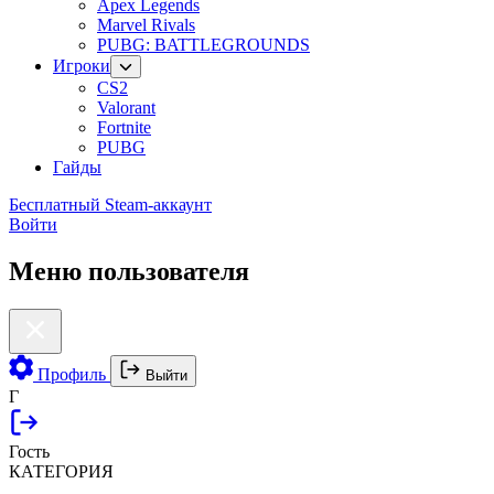
Apex Legends
Marvel Rivals
PUBG: BATTLEGROUNDS
Игроки
CS2
Valorant
Fortnite
PUBG
Гайды
Бесплатный Steam-аккаунт
Войти
Меню пользователя
Профиль
Выйти
Г
Гость
КАТЕГОРИЯ