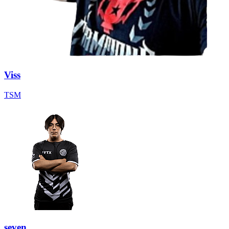
Viss
TSM
seven