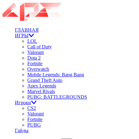
ГЛАВНАЯ
ИГРЫ
LOL
Call of Duty
Valorant
Dota 2
Fortnite
Overwatch
Mobile Legends: Bang Bang
Grand Theft Auto
Apex Legends
Marvel Rivals
PUBG: BATTLEGROUNDS
Игроки
CS2
Valorant
Fortnite
PUBG
Гайды