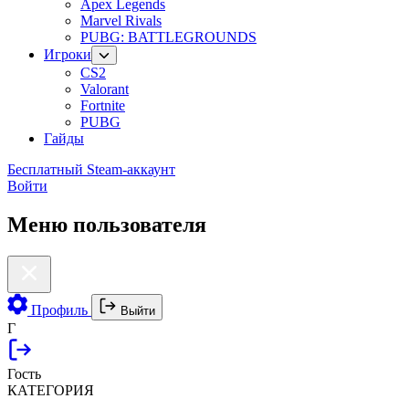
Apex Legends
Marvel Rivals
PUBG: BATTLEGROUNDS
Игроки
CS2
Valorant
Fortnite
PUBG
Гайды
Бесплатный Steam-аккаунт
Войти
Меню пользователя
Профиль
Выйти
Г
Гость
КАТЕГОРИЯ