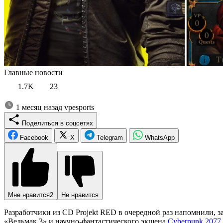
Главные новости
1.7K
23
1 месяц назад
vpesports
Поделиться в соцсетях
Facebook
X
Telegram
WhatsApp
Мне нравится
2
Не нравится
Разработчики из CD Projekt RED в очередной раз напомнили, з
«Ведьмак 3» и научно-фантастического экшена
Cyberpunk 2077