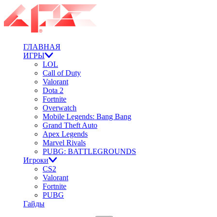
ГЛАВНАЯ
ИГРЫ
LOL
Call of Duty
Valorant
Dota 2
Fortnite
Overwatch
Mobile Legends: Bang Bang
Grand Theft Auto
Apex Legends
Marvel Rivals
PUBG: BATTLEGROUNDS
Игроки
CS2
Valorant
Fortnite
PUBG
Гайды