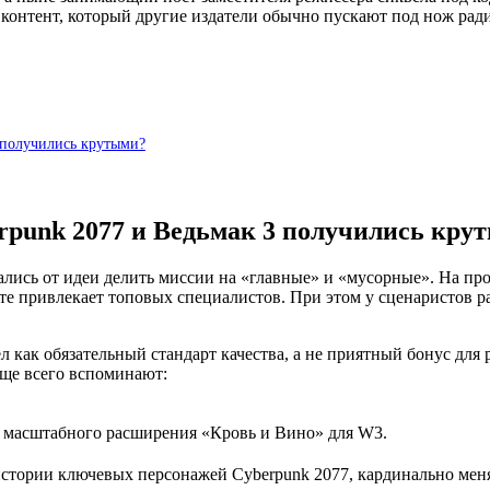
контент, который другие издатели обычно пускают под нож ради
 получились крутыми?
rpunk 2077 и Ведьмак 3 получились кру
ались от идеи делить миссии на «главные» и «мусорные». На п
те привлекает топовых специалистов. При этом у сценаристов р
л как обязательный стандарт качества, а не приятный бонус для
аще всего вспоминают:
з масштабного расширения «Кровь и Вино» для W3.
тории ключевых персонажей Cyberpunk 2077, кардинально мен