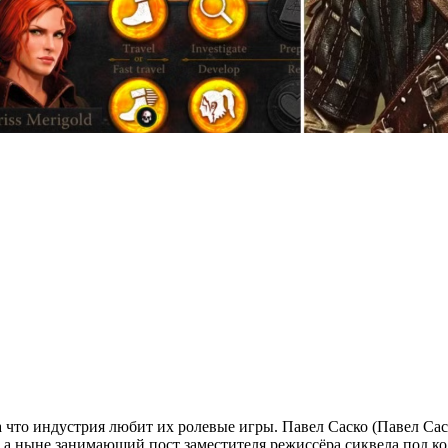
а что индустрия любит их ролевые игры. Павел Саско (Павел Са
, а ныне занимающий пост заместителя режиссёра сиквела под ко