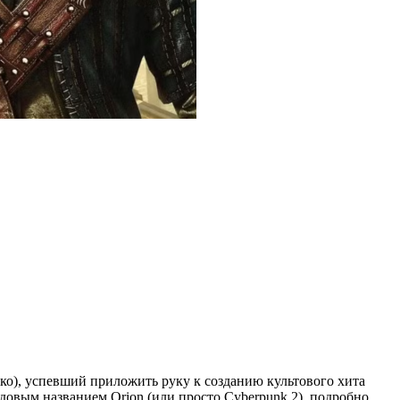
ско), успевший приложить руку к созданию культового хита
довым названием Orion (или просто Cyberpunk 2), подробно