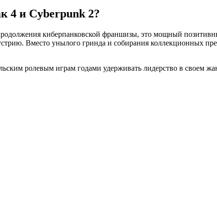
к 4 и Cyberpunk 2?
и продолжения киберпанковской франшизы, это мощный позитивн
дустрию. Вместо унылого гринда и собирания коллекционных пр
льским ролевым играм годами удерживать лидерство в своем жан