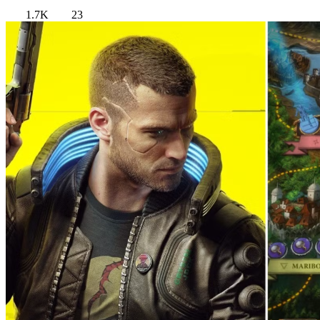
1.7K
23