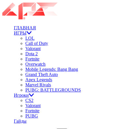
ГЛАВНАЯ
ИГРЫ
LOL
Call of Duty
Valorant
Dota 2
Fortnite
Overwatch
Mobile Legends: Bang Bang
Grand Theft Auto
Apex Legends
Marvel Rivals
PUBG: BATTLEGROUNDS
Игроки
CS2
Valorant
Fortnite
PUBG
Гайды