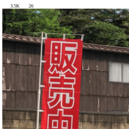
3.5K
26