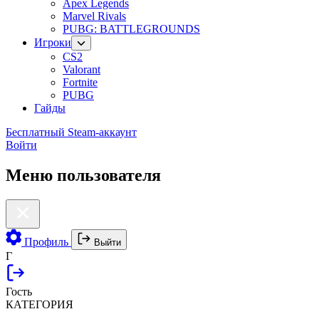
Apex Legends
Marvel Rivals
PUBG: BATTLEGROUNDS
Игроки
CS2
Valorant
Fortnite
PUBG
Гайды
Бесплатный Steam-аккаунт
Войти
Меню пользователя
Профиль
Выйти
Г
Гость
КАТЕГОРИЯ