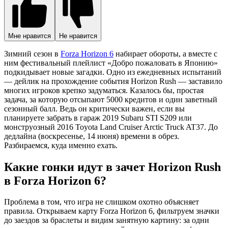
Мне нравится
Не нравится
Зимний сезон в
Forza Horizon 6
набирает обороты, а вместе с
ним фестивальный плейлист «Добро пожаловать в Японию»
подкидывает новые загадки. Одно из ежедневных испытаний
— дейлик на прохождение события Horizon Rush — заставило
многих игроков крепко задуматься. Казалось бы, простая
задача, за которую отсыпают 5000 кредитов и один заветный
сезонный балл. Ведь он критически важен, если вы
планируете забрать в гараж 2019 Subaru STI S209 или
монструозный 2016 Toyota Land Cruiser Arctic Truck AT37. До
дедлайна (воскресенье, 14 июня) времени в обрез.
Разбираемся, куда именно ехать.
Какие гонки идут в зачет Horizon Rush
в Forza Horizon 6?
Проблема в том, что игра не слишком охотно объясняет
правила. Открываем карту Forza Horizon 6, фильтруем значки
до заездов за браслеты и видим занятную картину: за одни