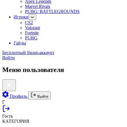
Apex Legends
Marvel Rivals
PUBG: BATTLEGROUNDS
Игроки
CS2
Valorant
Fortnite
PUBG
Гайды
Бесплатный Steam-аккаунт
Войти
Меню пользователя
Профиль
Выйти
Г
Гость
КАТЕГОРИЯ