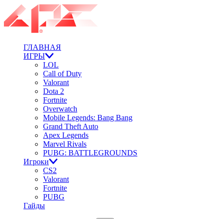
ГЛАВНАЯ
ИГРЫ
LOL
Call of Duty
Valorant
Dota 2
Fortnite
Overwatch
Mobile Legends: Bang Bang
Grand Theft Auto
Apex Legends
Marvel Rivals
PUBG: BATTLEGROUNDS
Игроки
CS2
Valorant
Fortnite
PUBG
Гайды