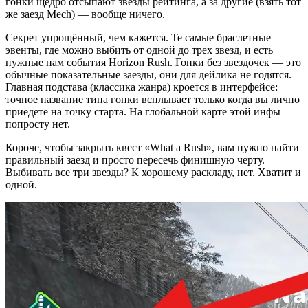
гонки щедро отсыпают звезды рейтинга, а за другие (взять тот
же заезд Mech) — вообще ничего.
Секрет упрощённый, чем кажется. Те самые браслетные
эвенты, где можно выбить от одной до трех звезд, и есть
нужные нам события Horizon Rush. Гонки без звездочек — это
обычные показательные заезды, они для дейлика не годятся.
Главная подстава (классика жанра) кроется в интерфейсе:
точное название типа гонки всплывает только когда вы лично
приедете на точку старта. На глобальной карте этой инфы
попросту нет.
Короче, чтобы закрыть квест «What a Rush», вам нужно найти
правильный заезд и просто пересечь финишную черту.
Выбивать все три звезды? К хорошему раскладу, нет. Хватит и
одной.