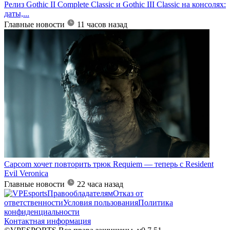
Релиз Gothic II Complete Classic и Gothic III Classic на консолях:
даты,...
Главные новости
11 часов назад
Capcom хочет повторить трюк Requiem — теперь с Resident
Evil Veronica
Главные новости
22 часа назад
Правообладателям
Отказ от
ответственности
Условия пользования
Политика
конфиденциальности
Контактная информация