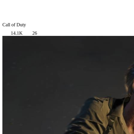
Call of Duty
14.1K
26