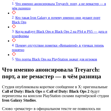
Что именно анонсировала Treyarch: порт, а не ремастер — в
чём разница
Кто такая Iron Galaxy и почему именно они делают порт
Black Ops
Когда выйдут Black Ops и Black Ops 2 на PS4 и PS5 — дата и
платформы
Почему отсутствие пометки «Remastered» в утечках теперь
понятно
Что порты Black Ops на PlayStation значат для игроков
Что именно анонсировала Treyarch:
порт, а не ремастер — в чём разница
Студия опубликовала короткое сообщение в X: оригинальные
Call of Duty: Black Ops
и
Call of Duty: Black Ops 2
будут
перенесены на консоли PlayStation силами партнёрской студии
Iron Galaxy Studios
.
Слово «ремастер» в официальном тексте не появилось ни