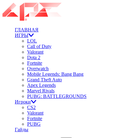
ГЛАВНАЯ
ИГРЫ
LOL
Call of Duty
Valorant
Dota 2
Fortnite
Overwatch
Mobile Legends: Bang Bang
Grand Theft Auto
Apex Legends
Marvel Rivals
PUBG: BATTLEGROUNDS
Игроки
CS2
Valorant
Fortnite
PUBG
Гайды