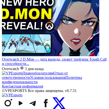
Overwatch 2 D.Mon — дата выхода, сюжет трейлера Tough Call
и способности...
Overwatch
3 дня назад
Правообладателям
Отказ от
ответственности
Условия пользования
Политика
конфиденциальности
Контактная информация
©VPESPORTS Все права защищены. v0.7.51