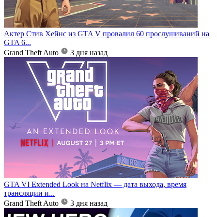
Актер Стив Хейнс из GTA V провалил 60 прослушиваний на
GTA 6...
Grand Theft Auto
3 дня назад
GTA VI Extended Look на Netflix — дата выхода, время
трансляции и...
Grand Theft Auto
3 дня назад