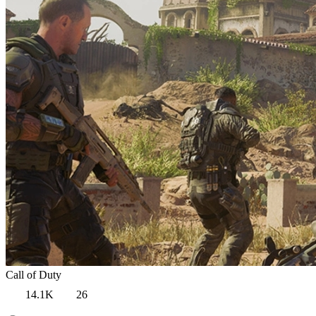
Call of Duty
14.1K
26