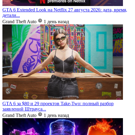
GTA 6 Extended Look на Netflix 27 августа 2026: дата, время,
детали...
Grand Theft Auto
1 день назад
GTA 6 за $80 и 29 проектов Take-Two: полный разбор
заявлений Штрауса...
Grand Theft Auto
1 день назад