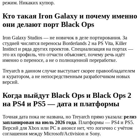
режим. Никаких купюр.
Кто такая Iron Galaxy и почему именно
они делают порт Black Ops
Iron Galaxy Studios — не новичок в деле портирования. За
студией числятся переносы Borderlands 2 на PS Vita, Killer
Instinct и ряда других проектов. Специализация на портах —
это их профиль, что отчасти объясняет, почему речь идёт
именно о переносе, а не о полноценной переработке.
Treyarch в данном случае выступает скорее правообладателем
и куратором, а не непосредственным разработчиком новых
версий.
Когда выйдут Black Ops и Black Ops 2
на PS4 и PS5 — дата и платформы
Точная дата пока не названа, но Treyarch прямо указала:
релиз
запланирован на июль 2026 года
. Платформы — PS4 и PS5.
Версий для Xbox или PC в анонсе нет, что логично с учётом
соглашения между Microsoft/Activision и Sony.