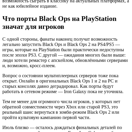
возможность сыграть в классику на актуальных платформах, а
не как юбилейное издание.
Что порты Black Ops на PlayStation
значат для игроков
С одной стороны, фанаты наконец получат возможность
легально запустить Black Ops и Black Ops 2 на PS4/PS5 —
игры, которые на PlayStation были практически недоступны
после эпохи PS3. С другой — ожидания многих были выше:
люди хотели ремастер с апскейлом, обновлёнными серверами
и, возможно, кросс-плеем.
Вопрос о состоянии мультиплеерных серверов тоже пока
открыт. Онлайн в оригинальных Black Ops 1 и 2 на PC и
старых консолях давно деградировал. Как порты будут
работать в сетевом режиме — Iron Galaxy пока не уточняла.
Тем не менее для огромного числа игроков, у которых нет
обратной совместимости через Xbox или старой PS3, это
реальный шанс вернуться в зомби-режим Black Ops 2 или
пройти культовую кампанию первой части.
Июль близко — осталось дождаться финальных деталей по