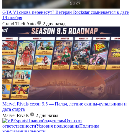
GTA VI снова перенесут? Ветеран Rockstar сомневается в дате
19 ноября
Grand Theft Auto
2 дня назад
Marvel Rivals сезон 9.5 — Палач, летние скины-купальники и
дата старта
Marvel Rivals
2 дня назад
Правообладателям
Отказ от
ответственности
Условия пользования
Политика
конфиденциальности