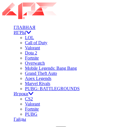
ГЛАВНАЯ
ИГРЫ
LOL
Call of Duty
Valorant
Dota 2
Fortnite
Overwatch
Mobile Legends: Bang Bang
Grand Theft Auto
Apex Legends
Marvel Rivals
PUBG: BATTLEGROUNDS
Игроки
CS2
Valorant
Fortnite
PUBG
Гайды