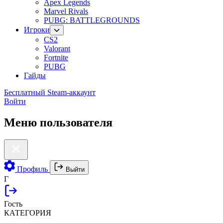
Apex Legends
Marvel Rivals
PUBG: BATTLEGROUNDS
Игроки
CS2
Valorant
Fortnite
PUBG
Гайды
Бесплатный Steam-аккаунт
Войти
Меню пользователя
Профиль
Выйти
Г
Гость
КАТЕГОРИЯ