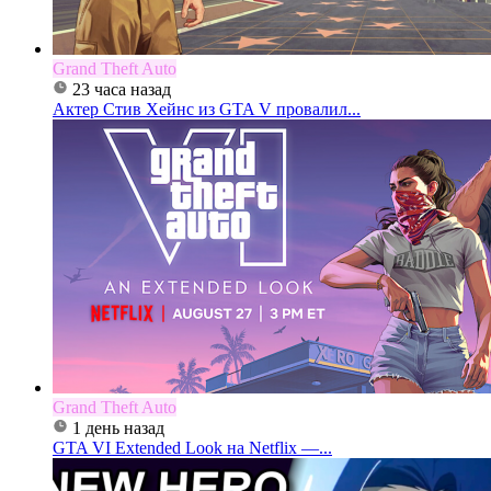
Grand Theft Auto
23 часа назад
Актер Стив Хейнс из GTA V провалил...
Grand Theft Auto
1 день назад
GTA VI Extended Look на Netflix —...