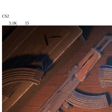
CS2
5.1K
15