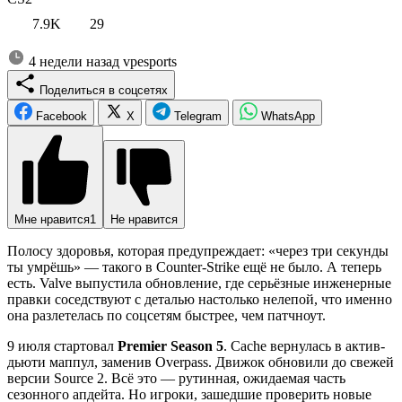
7.9K
29
4 недели назад
vpesports
Поделиться в соцсетях
Facebook
X
Telegram
WhatsApp
Мне нравится
1
Не нравится
Полосу здоровья, которая предупреждает: «через три секунды
ты умрёшь» — такого в Counter-Strike ещё не было. А теперь
есть. Valve выпустила обновление, где серьёзные инженерные
правки соседствуют с деталью настолько нелепой, что именно
она разлетелась по соцсетям быстрее, чем патчноут.
9 июля стартовал
Premier Season 5
. Cache вернулась в актив-
дьюти маппул, заменив Overpass. Движок обновили до свежей
версии Source 2. Всё это — рутинная, ожидаемая часть
сезонного апдейта. Но игроки, зашедшие проверить новые