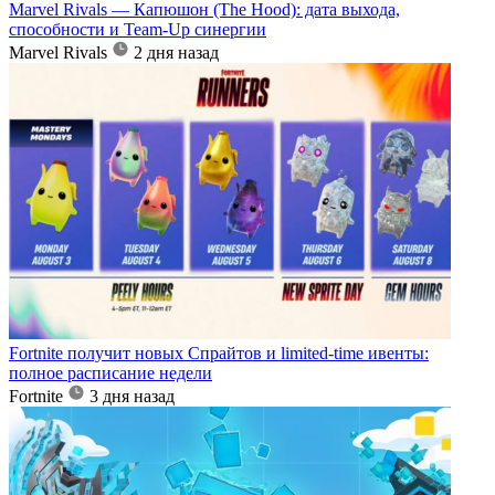
Marvel Rivals — Капюшон (The Hood): дата выхода,
способности и Team-Up синергии
Marvel Rivals
2 дня назад
Fortnite получит новых Спрайтов и limited-time ивенты:
полное расписание недели
Fortnite
3 дня назад