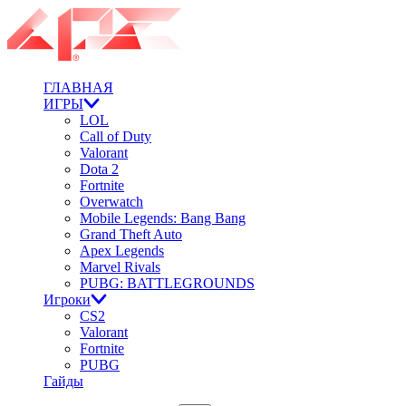
ГЛАВНАЯ
ИГРЫ
LOL
Call of Duty
Valorant
Dota 2
Fortnite
Overwatch
Mobile Legends: Bang Bang
Grand Theft Auto
Apex Legends
Marvel Rivals
PUBG: BATTLEGROUNDS
Игроки
CS2
Valorant
Fortnite
PUBG
Гайды