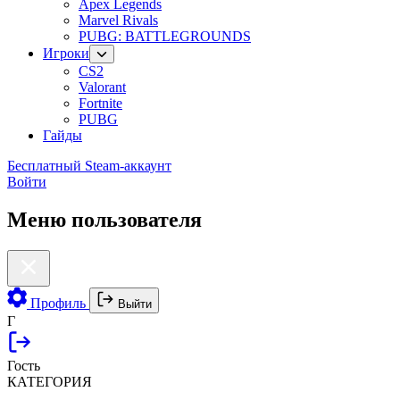
Apex Legends
Marvel Rivals
PUBG: BATTLEGROUNDS
Игроки
CS2
Valorant
Fortnite
PUBG
Гайды
Бесплатный Steam-аккаунт
Войти
Меню пользователя
Профиль
Выйти
Г
Гость
КАТЕГОРИЯ