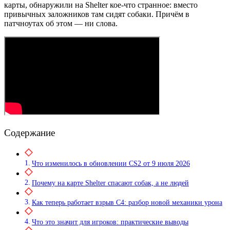
карты, обнаружили на Shelter кое-что странное: вместо
привычных заложников там сидят собаки. Причём в
патчноутах об этом — ни слова.
Содержание
Что изменилось в обновлении CS2 от 9 июля 2026
Почему на карте Shelter спасают собак, а не людей
Как теперь работает взрыв C4: разбор новой механики урона
Что это значит для игроков: практические выводы