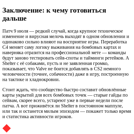
Заключение: к чему готовиться
дальше
Патч 9 июля — редкий случай, когда крупное техническое
изменение и вирусная мелочь выходят в одном обновлении и
одинаково сильно влияют на восприятие игры. Переработка
C4 меняет саму логику выживания на бомбовых картах и
наверняка отразится на профессиональной мете — команды
будут заново тестировать сейв-споты и тайминги ретейков. А
Shelter с её собаками, пусть и не заявленная громко,
показывает, что Valve не боится добавлять в CS2 немного
человечности (точнее, собачности) даже в игру, построенную
на тактике и хладнокровии.
Стоит ждать, что сообщество быстро составит обновлённые
карты укрытий для всех бомбовых точек — старые гайды по
сейвам, скорее всего, устареют уже в первые недели после
патча. А вот приживётся ли Shelter в постоянном маппуле,
или так и останется милым эпизодом — покажет только время
и статистика активности игроков.