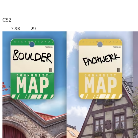
CS2
7.9K
29