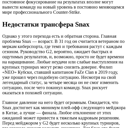
постоянное фокусирование на результатах вполне могут
вывести команду на новый уровень в постоянно меняющемся
мире профессионального Counter-Strike.
Недостатки трансфера Snax
Однако у этого перехода есть и обратная сторона. Главная
проблема Snax — возраст. В 31 год он считается ветераном по
меркам киберспорта, где темп и требования растут с каждым
сезоном. Руководство G2, вероятно, ожидает быстрых и
ощутимых результатов, и, возможно, просто не будет времени
на наращивание. Любые неудачи или слабые выступления на
крупных турнирах могут резко снизить доверие. Филип
«NEO» Кубски, ставший капитаном FaZe Clan в 2019 году,
уже прошел через подобную ситуацию. Несмотря на свой
легендарный статус, за четыре месяца он не смог изменить
ситуацию, после чего покинул команду. Snax рискует
оказаться в похожей ситуации.
Главное давление на него будет огромным. Ожидается, что
Snax достигнет как минимум плей-офф следующего мейджора
в Китае, а лучше — финала. Любое отклонение от этих
ожиданий может привести к тяжелым кадровым решениям.
Перед мейджором у G2 будет несколько крупных турниров,