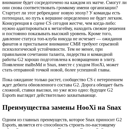
внимание будет сосредоточено на каждом их матче. Смогут ли
они снова соответствовать громкому имени организации?
Стартует ли этот ребрендинг новую эпоху? У команды есть
потенциал, но путь к вершине определенно не будет легким.
Конкуренция в сцене CS сегодня жестче, чем когда-либо:
нужно адаптироваться к метагейму, находить свежие решения
и постоянно показывать высокий уровень. Кроме того,
давление статуса топ-клуба никуда не исчезает — ожидания
фанатов и пристальное внимание СМИ требуют серьезной
психологической устойчивости. Тем не менее, при
правильном сочетании таланта, лидерства и командной
работы G2 хорошо подготовлена к возвращению в элиту.
Появление malbsMd и Snax, вместе с уходом HooXi, может
стать отправной точкой новой, более успешной главы.
Пока ожидание только растет, сообщество CS с нетерпением
ждет дебюта обновленного состава G2. Дорога обещает быть
сложной, ставки высоки, но уже ясно одно: будущее G2
Esports выглядит действительно захватывающе.
Преимущества замены HooXi на Snax
Одним из главных преимуществ, которое Snax приносит G2
Esports, является его способность строить по-настоящему