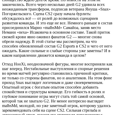
закончились. Всего через несколько дней G2 удивила всех
неожиданным трансфером, подписав ветерана Януша «Snax»
Погоржельского. Сцена CS2 сразу начала бурлить:
обсуждалось всё — от ролей до возможных сценариев
развития команды. И это еще не все. Немного раньше в состав
присоединился Марио «malbsMd» Самайоа, заняв место
Немани «nexa» Исаковича в основном составе. Такой приток
свежей крови явно оживил фанатов G2 — многие снова
обрели надежду. В этой статье мы рассмотрим, на что
способен обновленный состав G2 Esports в CS2 и чего от него
ожидать. Какие сильные и слабые стороны уже заметны? И в
каком направлении движется команда в целом?
Отход HooXi, неоднозначной фигуры, многие восприняли как
шаг вперед. Нестабильные выступления и спорные решения
во время матчей регулярно становились причиной критики,
не только со стороны фанатов, но и аналитиков. На этом фоне
приход Snax выглядит логичным и даже своевременным.
Опытный игрок с богатым опытом способен добавить
спокойствия и структуры команде. Его гибкость в ролях и
глубокое понимание игры могут стать той самой основой,
которой так не хватало G2. Не менее интересно выглядит
malbsMd, молодой, но уже заметный игрок, которому удалось
зарекомендовать себя на сцене CS2. Сильная стрельба и
агрессивный стиль делают его отличным дополнением к