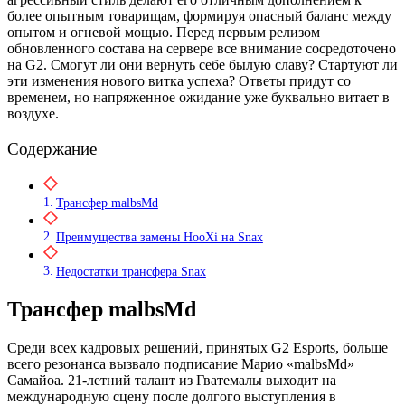
более опытным товарищам, формируя опасный баланс между
опытом и огневой мощью. Перед первым релизом
обновленного состава на сервере все внимание сосредоточено
на G2. Смогут ли они вернуть себе былую славу? Стартуют ли
эти изменения нового витка успеха? Ответы придут со
временем, но напряженное ожидание уже буквально витает в
воздухе.
Содержание
Трансфер malbsMd
Преимущества замены HooXi на Snax
Недостатки трансфера Snax
Трансфер malbsMd
Среди всех кадровых решений, принятых G2 Esports, больше
всего резонанса вызвало подписание Марио «malbsMd»
Самайоа. 21-летний талант из Гватемалы выходит на
международную сцену после долгого выступления в