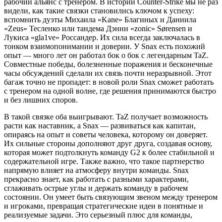
рабочий альянс с тренером. В истории Counter-Strike мы не раз
видели, как такие связки становились ключом к успеху:
вспомнить дуэты Михаила «Kane» Благиных и Даниила
«Zeus» Тесленко или тандема Дэнни «zonic» Sørensen и
Лукиса «gla1ve» Россандер. Их сила всегда заключалась в
тонком взаимопонимании и доверии. У Snax есть похожий
опыт — много лет он работал бок о бок с легендарным TaZ.
Совместные победы, болезненные поражения и бесконечные
часы обсуждений сделали их связь почти неразрывной. Этот
багаж точно не пропадет: в новой роли Snax сможет работать
с тренером на одной волне, где решения принимаются быстро
и без лишних споров.
В такой связке оба выигрывают. TaZ получает возможность
расти как наставник, а Snax — развиваться как капитан,
опираясь на опыт и советы человека, которому он доверяет.
Их сильные стороны дополняют друг друга, создавая основу,
которая может подтолкнуть команду G2 к более стабильной и
содержательной игре. Также важно, что такое партнерство
напрямую влияет на атмосферу внутри команды. Snax
прекрасно знает, как работать с разными характерами,
сглаживать острые углы и держать команду в рабочем
состоянии. Он умеет быть связующим звеном между тренером
и игроками, превращая стратегические идеи в понятные и
реализуемые задачи. Это серьезный плюс для команды,