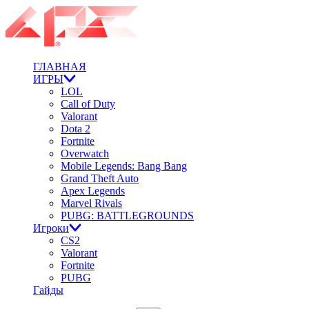
ГЛАВНАЯ
ИГРЫ
LOL
Call of Duty
Valorant
Dota 2
Fortnite
Overwatch
Mobile Legends: Bang Bang
Grand Theft Auto
Apex Legends
Marvel Rivals
PUBG: BATTLEGROUNDS
Игроки
CS2
Valorant
Fortnite
PUBG
Гайды