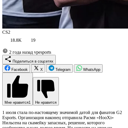
CS2
18.8K
19
2 года назад
vpesports
Поделиться в соцсетях
Facebook
X
Telegram
WhatsApp
Мне нравится
1
Не нравится
1 июля стала по-настоящему значимой датой для фанатов G2
Esports. Организация наконец отправила Расми «HooXi»
Нильсена на скамейку запасных, решение, которого
сообщество ждало долгое время. Но новости на этом не