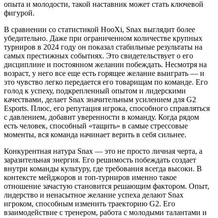
опыта и молодости, такой наставник может стать ключевой
фигурой.
В сравнении со статистикой HooXi, Snax выглядит более
убедительно. Даже при ограниченном количестве крупных
турниров в 2024 году он показал стабильные результаты на
самых престижных событиях. Это свидетельствует о его
дисциплине и постоянном желании побеждать. Несмотря на
возраст, у него все еще есть горящее желание выиграть — и
это чувство легко передается его товарищам по команде. Его
голод к успеху, подкрепленный опытом и лидерскими
качествами, делает Snax значительным усилением для G2
Esports. Плюс, его репутация игрока, способного справляться
с давлением, добавит уверенности в команду. Когда рядом
есть человек, способный «тащить» в самые стрессовые
моменты, вся команда начинает верить в себя сильнее.
Конкурентная натура Snax — это не просто личная черта, а
заразительная энергия. Его решимость побеждать создает
внутри команды культуру, где требования всегда высоки. В
контексте мейджоров и топ-турниров именно такое
отношение зачастую становится решающим фактором. Опыт,
лидерство и ненасытное желание успеха делают Snax
игроком, способным изменить траекторию G2. Его
взаимодействие с тренером, работа с молодыми талантами и