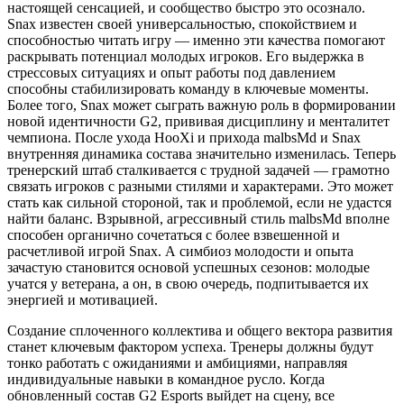
настоящей сенсацией, и сообщество быстро это осознало.
Snax известен своей универсальностью, спокойствием и
способностью читать игру — именно эти качества помогают
раскрывать потенциал молодых игроков. Его выдержка в
стрессовых ситуациях и опыт работы под давлением
способны стабилизировать команду в ключевые моменты.
Более того, Snax может сыграть важную роль в формировании
новой идентичности G2, прививая дисциплину и менталитет
чемпиона. После ухода HooXi и прихода malbsMd и Snax
внутренняя динамика состава значительно изменилась. Теперь
тренерский штаб сталкивается с трудной задачей — грамотно
связать игроков с разными стилями и характерами. Это может
стать как сильной стороной, так и проблемой, если не удастся
найти баланс. Взрывной, агрессивный стиль malbsMd вполне
способен органично сочетаться с более взвешенной и
расчетливой игрой Snax. А симбиоз молодости и опыта
зачастую становится основой успешных сезонов: молодые
учатся у ветерана, а он, в свою очередь, подпитывается их
энергией и мотивацией.
Создание сплоченного коллектива и общего вектора развития
станет ключевым фактором успеха. Тренеры должны будут
тонко работать с ожиданиями и амбициями, направляя
индивидуальные навыки в командное русло. Когда
обновленный состав G2 Esports выйдет на сцену, все