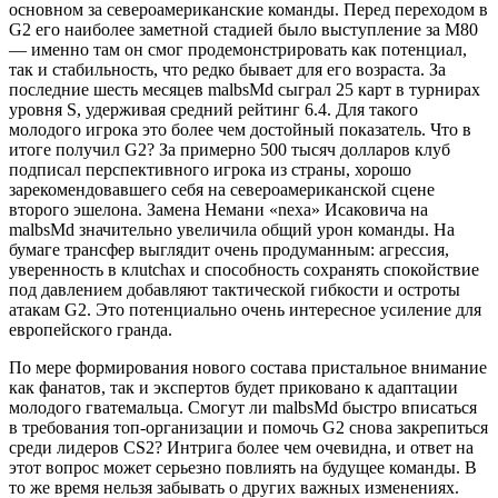
основном за североамериканские команды. Перед переходом в
G2 его наиболее заметной стадией было выступление за M80
— именно там он смог продемонстрировать как потенциал,
так и стабильность, что редко бывает для его возраста. За
последние шесть месяцев malbsMd сыграл 25 карт в турнирах
уровня S, удерживая средний рейтинг 6.4. Для такого
молодого игрока это более чем достойный показатель. Что в
итоге получил G2? За примерно 500 тысяч долларов клуб
подписал перспективного игрока из страны, хорошо
зарекомендовавшего себя на североамериканской сцене
второго эшелона. Замена Немани «nexa» Исаковича на
malbsMd значительно увеличила общий урон команды. На
бумаге трансфер выглядит очень продуманным: агрессия,
уверенность в клutchах и способность сохранять спокойствие
под давлением добавляют тактической гибкости и остроты
атакам G2. Это потенциально очень интересное усиление для
европейского гранда.
По мере формирования нового состава пристальное внимание
как фанатов, так и экспертов будет приковано к адаптации
молодого гватемальца. Смогут ли malbsMd быстро вписаться
в требования топ-организации и помочь G2 снова закрепиться
среди лидеров CS2? Интрига более чем очевидна, и ответ на
этот вопрос может серьезно повлиять на будущее команды. В
то же время нельзя забывать о других важных изменениях.