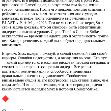
ограничен. Его первый полноценный период в роли IGL
пришелся на GamerLegion, и результаты там были, мягко
говоря, смешанными. После его прихода позиция команды в
рейтингах снизилась, хотя это отчасти связано с уходом
ключевых игроков после успешного выступления на
BLAST.tv Paris Major 2023. Тем не менее, сейчас перед Snax
стоит задача доказать, что он способен быть эффективным
лидером на высшем уровне. Сцена Tier-1 в Counter-Strike
безжалостна — времени на адаптацию и эксперименты почти
нет. Каждое решение, каждый вызов будет под пристальным
вниманием.
В целом, Snax входит, пожалуй, в самый сложный этап своей
карьеры. Ошибки недопустимы, а ожидания высоки. Его путь
— яркий пример того, насколько рискован переход ветерана, и
сможет ли он справиться с ролью лидера. Все решит
адаптация, коммуникация и способность принимать
правильные решения под давлением. Сообщество
внимательно следит за его прогрессом, ведь ставки выше, чем
когда-либо. И вполне возможно, что этот период определит,
каким останется наследие Snax в истории Counter-Strike.