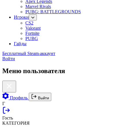
Apex Legends
Marvel Rivals
PUBG: BATTLEGROUNDS
Игроки
CS2
Valorant
Fortnite
PUBG
Гайды
Бесплатный Steam-аккаунт
Войти
Меню пользователя
Профиль
Выйти
Г
Гость
КАТЕГОРИЯ