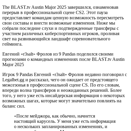
The BLAST.tv Austin Major 2025 завершился, ознаменовав
перерыв в профессиональной сцене CS2. Этот пауза
предоставляет командам ценную возможность пересмотреть
свои составы и внести возможные изменения. Ниже мы
собрали последние слухи и подтвержденные трансферы с
участием различных киберспортивных игроков, проливая
свет на развивающийся ландшафт соревновательного
гейминга.
Евгений «r3salt» Фролов из 9 Pandas поделился своими
прогнозами о командных изменениях после BLAST.tv Austin
Major 2025
Игрок 9 Pandas Евгений «r3salt» Фролов недавно поговорил с
Legalbet.gg и рассказал, чего он ожидает от предстоящего
межсезонья в профессиональной сцене CS. По его словам,
впереди волна трансферов и неожиданных решений. Более
того, у него уже есть инсайдерская информация о некоторых
возможных шагах, которые могут значительно повлиять на
баланс сил.
«После мейджора, как обычно, начнется
настоящий карусель. У меня уже есть информация
о нескольких запланированных изменениях, и