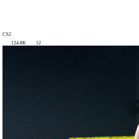
CS2
124.8K
12