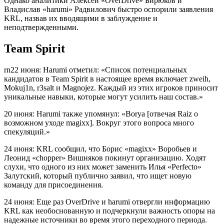
Однако аналитики Алексей «OverDrive» Бирюков и
Владислав «harumi» Радвилович быстро оспорили заявления
KRL, назвав их вводящими в заблуждение и
неподтвержденными.
Team Spirit
rn22 июня: Harumi отметил: «Список потенциальных
кандидатов в Team Spirit в настоящее время включает zweih,
Mokuj1n, r3salt и Magnojez. Каждый из этих игроков приносит
уникальные навыки, которые могут усилить наш состав.»
20 июня: Harumi также упомянул: «Borya [отвечая Raiz о
возможном уходе magixx]. Вокруг этого вопроса много
спекуляций.»
24 июня: KRL сообщил, что Борис «magixx» Воробьев и
Леонид «chopper» Вишняков покинут организацию. Ходят
слухи, что одного из них может заменить Илья «Perfecto»
Залутский, который публично заявил, что ищет новую
команду для присоединения.
24 июня: Еще раз OverDrive и harumi отвергли информацию
KRL как необоснованную и подчеркнули важность опоры на
надежные источники во время этого переходного периода.