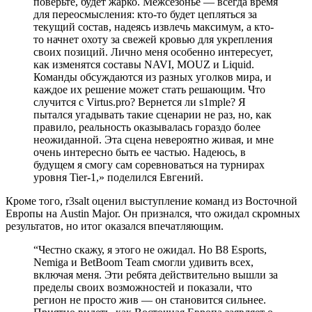
поверьте, будет жарко. Межсезонье — всегда время
для переосмысления: кто-то будет цепляться за
текущий состав, надеясь извлечь максимум, а кто-
то начнет охоту за свежей кровью для укрепления
своих позиций. Лично меня особенно интересует,
как изменятся составы NAVI, MOUZ и Liquid.
Команды обсуждаются из разных уголков мира, и
каждое их решение может стать решающим. Что
случится с Virtus.pro? Вернется ли s1mple? Я
пытался угадывать такие сценарии не раз, но, как
правило, реальность оказывалась гораздо более
неожиданной. Эта сцена невероятно живая, и мне
очень интересно быть ее частью. Надеюсь, в
будущем я смогу сам соревноваться на турнирах
уровня Tier-1,» поделился Евгений.
Кроме того, r3salt оценил выступление команд из Восточной
Европы на Austin Major. Он признался, что ожидал скромных
результатов, но итог оказался впечатляющим.
“Честно скажу, я этого не ожидал. Но B8 Esports,
Nemiga и BetBoom Team смогли удивить всех,
включая меня. Эти ребята действительно вышли за
пределы своих возможностей и показали, что
регион не просто жив — он становится сильнее.