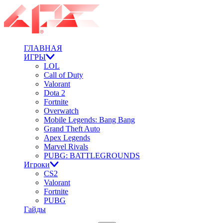
ГЛАВНАЯ
ИГРЫ
LOL
Call of Duty
Valorant
Dota 2
Fortnite
Overwatch
Mobile Legends: Bang Bang
Grand Theft Auto
Apex Legends
Marvel Rivals
PUBG: BATTLEGROUNDS
Игроки
CS2
Valorant
Fortnite
PUBG
Гайды