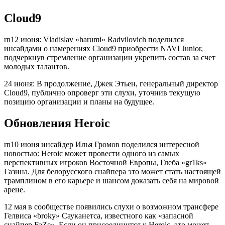
Cloud9
rn12 июня: Vladislav «harumi» Radvilovich поделился
инсайдами о намерениях Cloud9 приобрести NAVI Junior,
подчеркнув стремление организации укрепить состав за счет
молодых талантов.
24 июня: В продолжение, Джек Этьен, генеральный директор
Cloud9, публично опроверг эти слухи, уточнив текущую
позицию организации и планы на будущее.
Обновления Heroic
rn10 июня инсайдер Илья Громов поделился интересной
новостью: Heroic может провести одного из самых
перспективных игроков Восточной Европы, Глеба «gr1ks»
Газина. Для белорусского снайпера это может стать настоящей
трамплином в его карьере и шансом доказать себя на мировой
арене.
12 мая в сообществе появились слухи о возможном трансфере
Гелвиса «broky» Сауканетса, известного как «запасной
снайпер FaZe». Если он присоединится к Heroic, это может