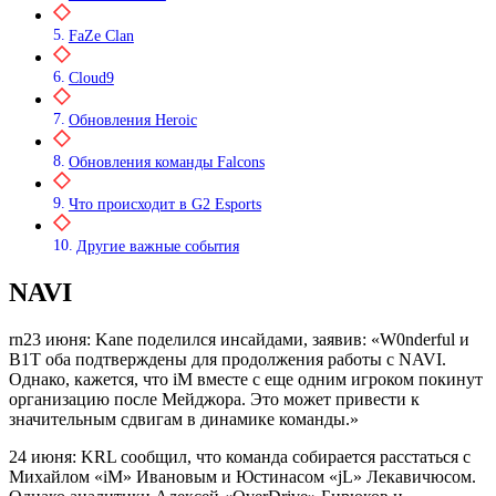
FaZe Clan
Cloud9
Обновления Heroic
Обновления команды Falcons
Что происходит в G2 Esports
Другие важные события
NAVI
rn23 июня: Kane поделился инсайдами, заявив: «W0nderful и
B1T оба подтверждены для продолжения работы с NAVI.
Однако, кажется, что iM вместе с еще одним игроком покинут
организацию после Мейджора. Это может привести к
значительным сдвигам в динамике команды.»
24 июня: KRL сообщил, что команда собирается расстаться с
Михайлом «iM» Ивановым и Юстинасом «jL» Лекавичюсом.