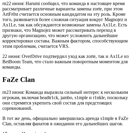
rn22 июня: Harumi сообщил, что команда в настоящее время
рассматривает различные варианты замены zorte, при этом
ArtFr0st считается основным кандидатом на эту роль. Кроме
того, развивается более сложная ситуация вокруг Magnojez и
Ax1Le, так как обсуждаются возможные замены Ax1Le. Есть
признаки, что Magnojez может рассматривать переход в
другую организацию, что может усложнить дальнейшие
корректировки состава. Важным фактором, способствующим
этим проблемам, считается VRS.
22 июня: OverDrive подтвердил уход как zorte, так и Ax1Le из
BetBoom Team, что стало важным поворотным моментом для
команды.
FaZe Clan
rn23 июня: Команда выразила сильный интерес к нескольким
игрокам, включая headtr1ck, jambo, s1mple и r1nkle, поскольку
они стремятся укрепить свой состав для предстоящих
соревнований.
В тот же день, официально завершилась аренда s1mple в FaZe
Clan, оставляя фанатов в ожидании его дальнейших шагов.