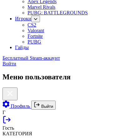
Apex Legends
Marvel Rivals
PUBG: BATTLEGROUNDS
Игроки
CS2
Valorant
Fortnite
PUBG
Гайды
Бесплатный Steam-аккаунт
Войти
Меню пользователя
Профиль
Выйти
Г
Гость
КАТЕГОРИЯ