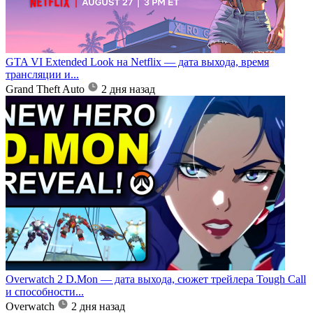
GTA VI Extended Look на Netflix — дата выхода, время
трансляции и...
Grand Theft Auto
2 дня назад
Overwatch 2 D.Mon — дата выхода, сюжет трейлера Tough Call
и способности...
Overwatch
2 дня назад