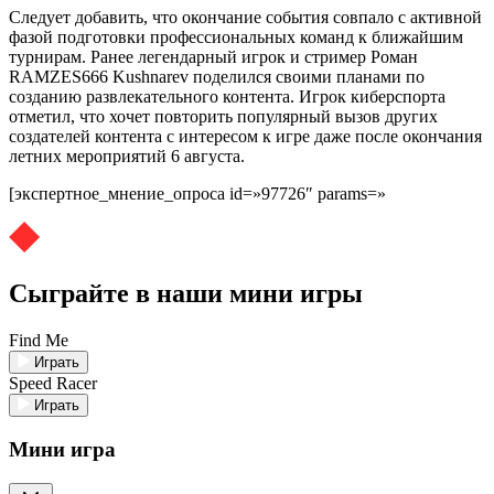
Следует добавить, что окончание события совпало с активной
фазой подготовки профессиональных команд к ближайшим
турнирам. Ранее легендарный игрок и стример Роман
RAMZES666 Kushnarev поделился своими планами по
созданию развлекательного контента. Игрок киберспорта
отметил, что хочет повторить популярный вызов других
создателей контента с интересом к игре даже после окончания
летних мероприятий 6 августа.
[экспертное_мнение_опроса id=»97726″ params=»
Сыграйте в наши мини игры
Find Me
Играть
Speed Racer
Играть
Мини игра