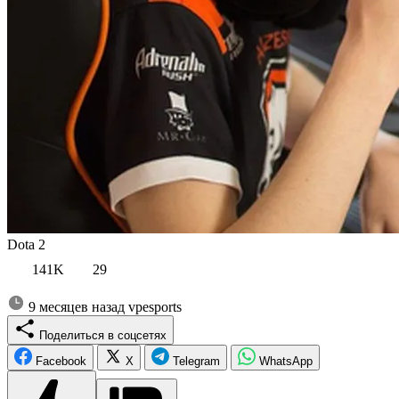
Dota 2
141K
29
9 месяцев назад
vpesports
Поделиться в соцсетях
Facebook
X
Telegram
WhatsApp