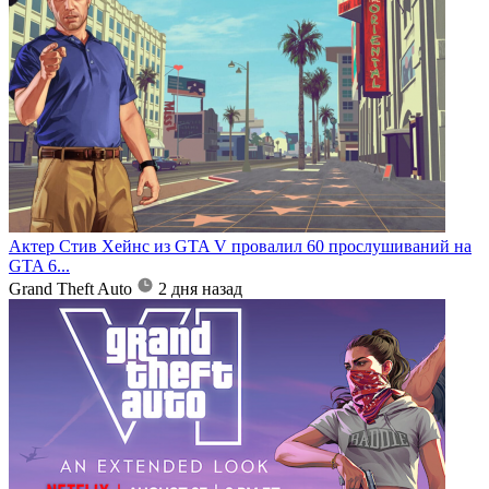
Актер Стив Хейнс из GTA V провалил 60 прослушиваний на
GTA 6...
Grand Theft Auto
2 дня назад