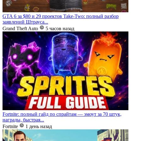
GTA 6 за $80 и 29 проектов Take-Two: полный разбор
заявлений Штрауса...
Grand Theft Auto
5 часов назад
Fortnite: полный гайд по спрайтам — эмоут за 70 штук,
награды, быстрая...
Fortnite
1 день назад