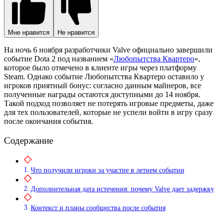
Мне нравится
Не нравится
На ночь 6 ноября разработчики Valve официально завершили
событие Dota 2 под названием «
Любопытства Квартеро
«,
которое было отмечено в клиенте игры через платформу
Steam. Однако событие Любопытства Квартеро оставило у
игроков приятный бонус: согласно данным майнеров, все
полученные награды остаются доступными до 14 ноября.
Такой подход позволяет не потерять игровые предметы, даже
для тех пользователей, которые не успели войти в игру сразу
после окончания события.
Содержание
Что получили игроки за участие в летнем событии
Дополнительная дата истечения: почему Valve дает задержку
Контекст и планы сообщества после события