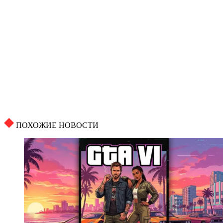
ПОХОЖИЕ НОВОСТИ