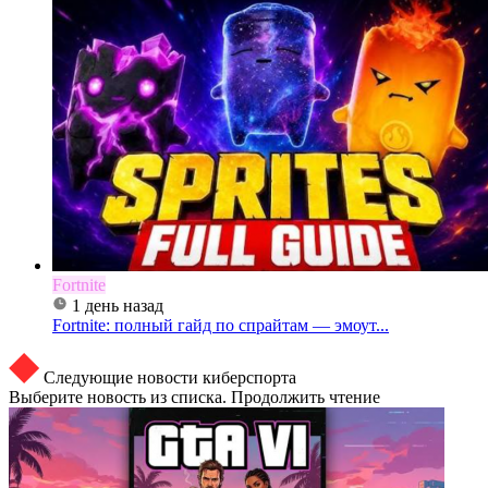
Fortnite
1 день назад
Fortnite: полный гайд по спрайтам — эмоут...
Следующие новости киберспорта
Выберите новость из списка. Продолжить чтение