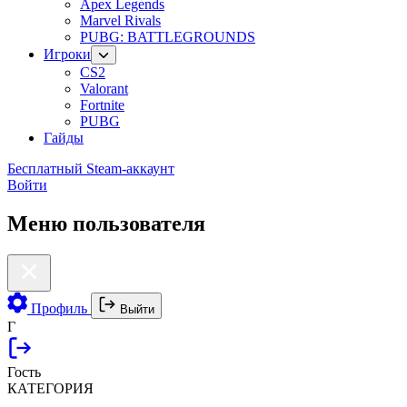
Apex Legends
Marvel Rivals
PUBG: BATTLEGROUNDS
Игроки
CS2
Valorant
Fortnite
PUBG
Гайды
Бесплатный Steam-аккаунт
Войти
Меню пользователя
Профиль
Выйти
Г
Гость
КАТЕГОРИЯ