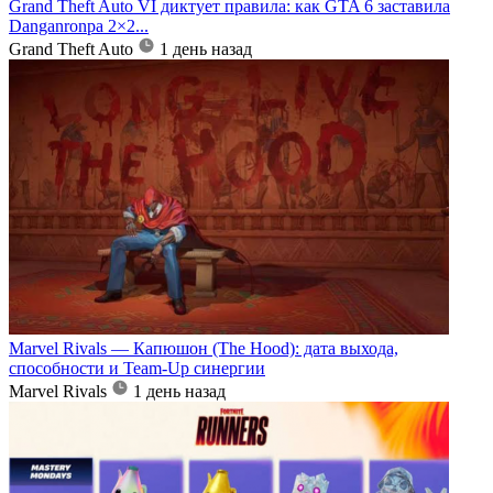
Grand Theft Auto VI диктует правила: как GTA 6 заставила
Danganronpa 2×2...
Grand Theft Auto
1 день назад
Marvel Rivals — Капюшон (The Hood): дата выхода,
способности и Team-Up синергии
Marvel Rivals
1 день назад