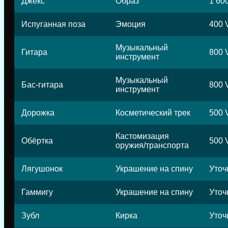
Джекс
Образ
1 60
Испуганная поза
Эмоция
400 
Музыкальный
Гитара
800 
инструмент
Музыкальный
Бас-гитара
800 
инструмент
Дорожка
Косметический трек
500 
Кастомизация
Обёртка
500 
оружия/транспорта
Лягушонок
Украшение на спину
Уточ
Гаммигу
Украшение на спину
Уточ
Зубл
Кирка
Уточ