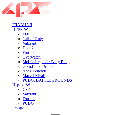
ГЛАВНАЯ
ИГРЫ
LOL
Call of Duty
Valorant
Dota 2
Fortnite
Overwatch
Mobile Legends: Bang Bang
Grand Theft Auto
Apex Legends
Marvel Rivals
PUBG: BATTLEGROUNDS
Игроки
CS2
Valorant
Fortnite
PUBG
Гайды