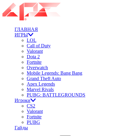
ГЛАВНАЯ
ИГРЫ
LOL
Call of Duty
Valorant
Dota 2
Fortnite
Overwatch
Mobile Legends: Bang Bang
Grand Theft Auto
Apex Legends
Marvel Rivals
PUBG: BATTLEGROUNDS
Игроки
CS2
Valorant
Fortnite
PUBG
Гайды