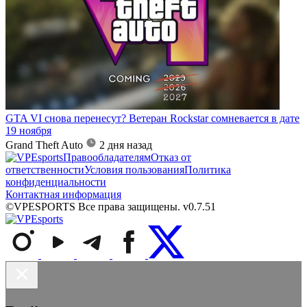
GTA VI снова перенесут? Ветеран Rockstar сомневается в дате
19 ноября
Grand Theft Auto
2 дня назад
Правообладателям
Отказ от
ответственности
Условия пользования
Политика
конфиденциальности
Контактная информация
©VPESPORTS Все права защищены. v0.7.51