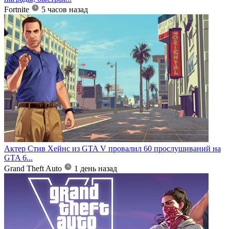
Fortnite
5 часов назад
Актер Стив Хейнс из GTA V провалил 60 прослушиваний на
GTA 6...
Grand Theft Auto
1 день назад