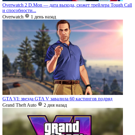
Overwatch 2 D.Mon — дата выхода, сюжет трейлера Tough Call
и способности...
Overwatch
1 день назад
GTA VI: звезда GTA V завалила 60 кастингов подряд
Grand Theft Auto
2 дня назад