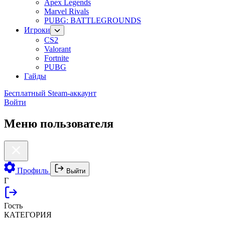
Apex Legends
Marvel Rivals
PUBG: BATTLEGROUNDS
Игроки
CS2
Valorant
Fortnite
PUBG
Гайды
Бесплатный Steam-аккаунт
Войти
Меню пользователя
Профиль
Выйти
Г
Гость
КАТЕГОРИЯ