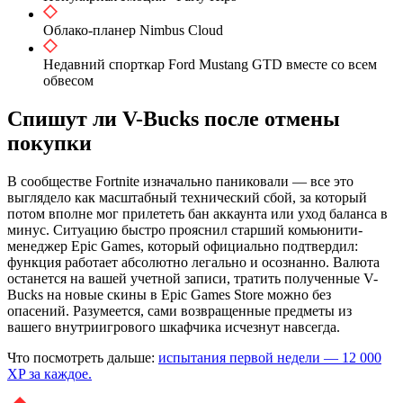
Облако-планер Nimbus Cloud
Недавний спорткар Ford Mustang GTD вместе со всем
обвесом
Спишут ли V-Bucks после отмены
покупки
В сообществе Fortnite изначально паниковали — все это
выглядело как масштабный технический сбой, за который
потом вполне мог прилететь бан аккаунта или уход баланса в
минус. Ситуацию быстро прояснил старший комьюнити-
менеджер Epic Games, который официально подтвердил:
функция работает абсолютно легально и осознанно. Валюта
останется на вашей учетной записи, тратить полученные V-
Bucks на новые скины в Epic Games Store можно без
опасений. Разумеется, сами возвращенные предметы из
вашего внутриигрового шкафчика исчезнут навсегда.
Что посмотреть дальше:
испытания первой недели — 12 000
XP за каждое.