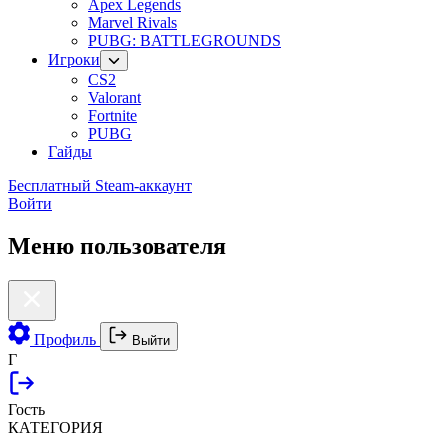
Apex Legends
Marvel Rivals
PUBG: BATTLEGROUNDS
Игроки
CS2
Valorant
Fortnite
PUBG
Гайды
Бесплатный Steam-аккаунт
Войти
Меню пользователя
Профиль
Выйти
Г
Гость
КАТЕГОРИЯ