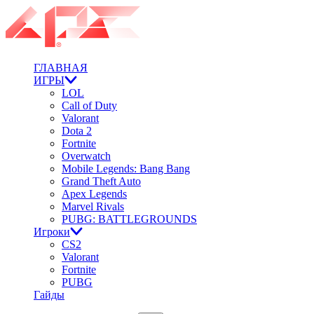
ГЛАВНАЯ
ИГРЫ
LOL
Call of Duty
Valorant
Dota 2
Fortnite
Overwatch
Mobile Legends: Bang Bang
Grand Theft Auto
Apex Legends
Marvel Rivals
PUBG: BATTLEGROUNDS
Игроки
CS2
Valorant
Fortnite
PUBG
Гайды