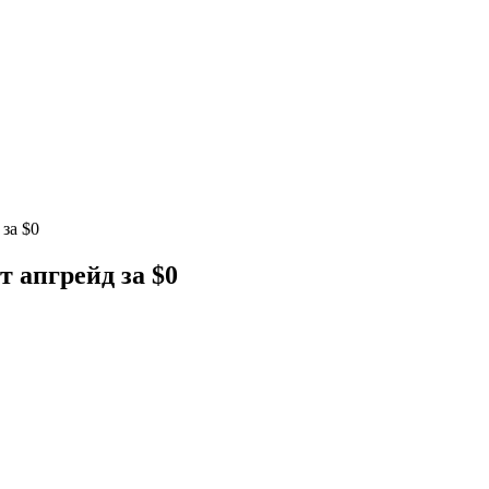
за $0
т апгрейд за $0