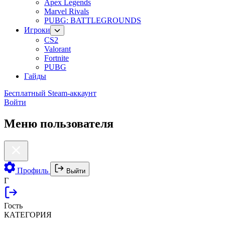
Apex Legends
Marvel Rivals
PUBG: BATTLEGROUNDS
Игроки
CS2
Valorant
Fortnite
PUBG
Гайды
Бесплатный Steam-аккаунт
Войти
Меню пользователя
Профиль
Выйти
Г
Гость
КАТЕГОРИЯ