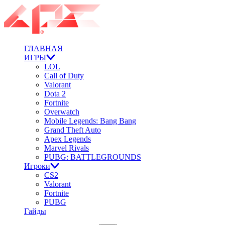
ГЛАВНАЯ
ИГРЫ
LOL
Call of Duty
Valorant
Dota 2
Fortnite
Overwatch
Mobile Legends: Bang Bang
Grand Theft Auto
Apex Legends
Marvel Rivals
PUBG: BATTLEGROUNDS
Игроки
CS2
Valorant
Fortnite
PUBG
Гайды