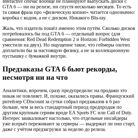
Interactive сейчас вообще не планируют выпускать диски с
GTA 6 — ни на релизе, ни спустя несколько месяцев. То есть
та самая фраза про «физическую копию» читается однозначно:
коробка с кодом, а не с диском. Никакого Blu-ray.
Жаль, что издатель пошёл именно этим путём. Сколько дисков
потребовалось бы под GTA 6 — отдельный вопрос (для
сравнения: Red Dead Redemption 2 и Horizon: Forbidden West
уместили на двух). Но ощущение такое, что геймеры охотно
доплатили бы за настоящую физику, а не за коллекционную
пустышку с бумажкой внутри.
Предзаказы GTA 6 бьют рекорды,
несмотря ни на что
Аналитики, впрочем, сразу предупредили: на продажи это
никак не повлияет. И, похоже, оказались правы. Французский
ритейлер CDiscount за сутки собрал предзаказов в 6 раз
больше, чем за весь стандартный период предпродаж по
другим крупным сериям вроде EA Sports FC или Call of Duty.
Интерес зашкаливает настолько, что отдельные инсайдеры
уже всерьёз переживают за серверы — выдержат ли они старт,
даже с учётом предзагрузки за неделю до релиза.