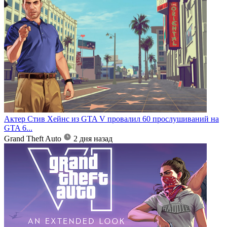
Актер Стив Хейнс из GTA V провалил 60 прослушиваний на
GTA 6...
Grand Theft Auto
2 дня назад