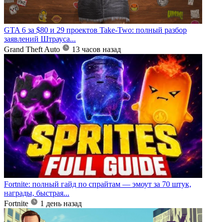
GTA 6 за $80 и 29 проектов Take-Two: полный разбор
заявлений Штрауса...
Grand Theft Auto
13 часов назад
Fortnite: полный гайд по спрайтам — эмоут за 70 штук,
награды, быстрая...
Fortnite
1 день назад