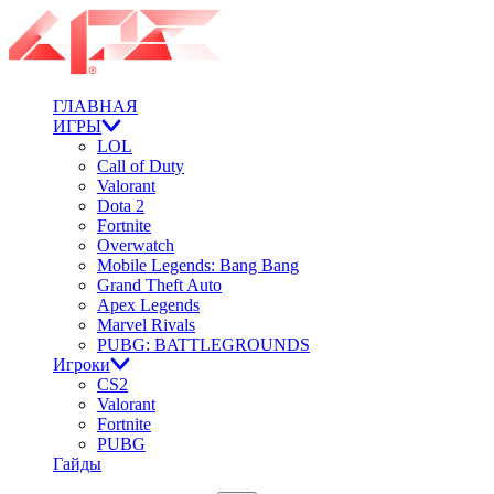
ГЛАВНАЯ
ИГРЫ
LOL
Call of Duty
Valorant
Dota 2
Fortnite
Overwatch
Mobile Legends: Bang Bang
Grand Theft Auto
Apex Legends
Marvel Rivals
PUBG: BATTLEGROUNDS
Игроки
CS2
Valorant
Fortnite
PUBG
Гайды