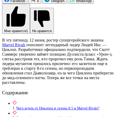
Facebook
X
Telegram
WhatsApp
Мне нравится
1
Не нравится
В эту пятницу, 12 июня, ростер супергеройского экшена
Marvel Rivals
пополнит легендарный лидер Людей Икс —
Циклоп. Разработчики официально подтвердили, что Скотт
Саммерс уверенно займет позицию Дуэлиста (класс «Урон»),
слегка расстроив тех, кто пророчил ему роль Танка. Ждать
лидера мутантов пришлось прилично: его засветили еще в
трейлерах к старту 8-го сезона, но первопроходцем
обновления стал Дьяволозавр, из-за чего Циклопа приберегли
до мид-сезонного патча. Теперь же все точки на места
расставлены.
Содержание
Чего ждать от Циклопа и сезона 8.5 в Marvel Rivals?