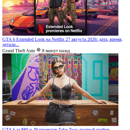
GTA 6 Extended Look на Netflix 27 августа 2026: дата, время,
детали...
Grand Theft Auto
8 минут назад
GTA 6 за $80 и 29 проектов Take-Two: полный разбор