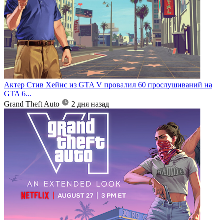
Актер Стив Хейнс из GTA V провалил 60 прослушиваний на
GTA 6...
Grand Theft Auto
2 дня назад