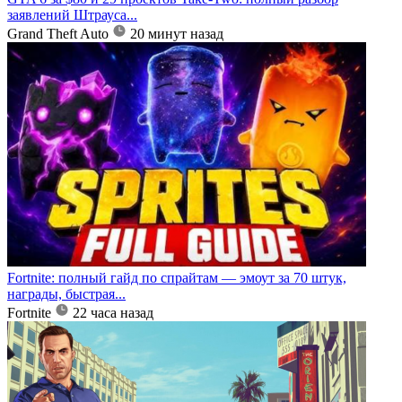
заявлений Штрауса...
Grand Theft Auto
20 минут назад
Fortnite: полный гайд по спрайтам — эмоут за 70 штук,
награды, быстрая...
Fortnite
22 часа назад