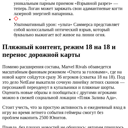
уникальным парным приемом «Взрывной разрез» —
теперь Логан может заряжать свои адамантиевые когти
лазерной энергией напарника.
Ультимативный урон: «ульта» Саммерса представляет
собой колоссальный оптический взрыв, который
буквально выжигает всё живое на линии огня.
Пляжный контент, режим 18 на 18 и
перенос дорожной карты
Помимо расширения состава, Marvel Rivals обзаведется
масштабным фановым режимом «Охота за головами», где на
новой карте сойдутся сразу 36 игроков (схватка 18 на 18). Под
это дело NetEase выкатили сочную линейку летних скинов —
персонажей переоденут в купальники и пляжные шорты.
Оценить новые образы и пообщаться с другими игроками
можно в свежей социальной локации «Пляж Залива Ада».
Стоит учесть, что за простую активность и ежедневный вход в
игру во время летнего события геймеры смогут без
проблем накопить 2500 Юнитов.
Правда, без плохих новостей не обошлось: авторам пришлось