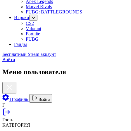
Apex Legends
Marvel Rivals
PUBG: BATTLEGROUNDS
Игроки
CS2
Valorant
Fortnite
PUBG
Гайды
Бесплатный Steam-аккаунт
Войти
Меню пользователя
Профиль
Выйти
Г
Гость
КАТЕГОРИЯ