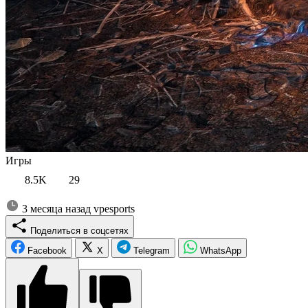
Игры
8.5K
29
3 месяца назад
vpesports
Поделиться в соцсетях
Facebook
X
Telegram
WhatsApp