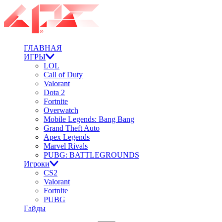
ГЛАВНАЯ
ИГРЫ
LOL
Call of Duty
Valorant
Dota 2
Fortnite
Overwatch
Mobile Legends: Bang Bang
Grand Theft Auto
Apex Legends
Marvel Rivals
PUBG: BATTLEGROUNDS
Игроки
CS2
Valorant
Fortnite
PUBG
Гайды