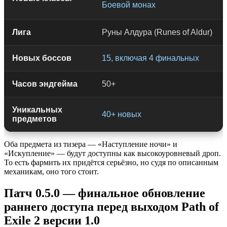
Боевой монах
Лига
Руны Алдура (Runes of Aldur)
Новых боссов
15, включая 4 финальных
Часов эндгейма
50+
Уникальных
40+ новых
предметов
Оба предмета из тизера — «Наступление ночи» и
«Искупление» — будут доступны как высокоуровневый дроп.
То есть фармить их придётся серьёзно, но судя по описанным
механикам, оно того стоит.
Патч 0.5.0 — финальное обновление
раннего доступа перед выходом Path of
Exile 2 версии 1.0