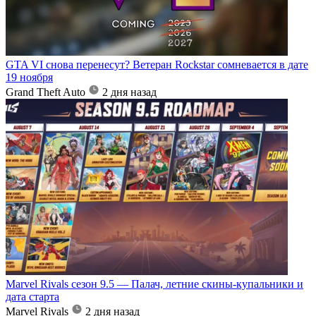
GTA VI снова перенесут? Ветеран Rockstar сомневается в дате
19 ноября
Grand Theft Auto
2 дня назад
Marvel Rivals сезон 9.5 — Палач, летние скины-купальники и
дата старта
Marvel Rivals
2 дня назад