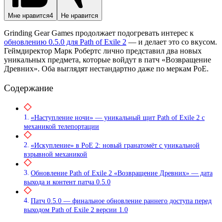
Мне нравится
4
Не нравится
Grinding Gear Games продолжает подогревать интерес к
обновлению 0.5.0 для Path of Exile 2
— и делает это со вкусом.
Геймдиректор Марк Робертс лично представил два новых
уникальных предмета, которые войдут в патч «Возвращение
Древних». Оба выглядят нестандартно даже по меркам PoE.
Содержание
«Наступление ночи» — уникальный щит Path of Exile 2 с
механикой телепортации
«Искупление» в PoE 2: новый гранатомёт с уникальной
взрывной механикой
Обновление Path of Exile 2 «Возвращение Древних» — дата
выхода и контент патча 0.5.0
Патч 0.5.0 — финальное обновление раннего доступа перед
выходом Path of Exile 2 версии 1.0