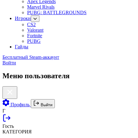
Apex Legends
Marvel Rivals
PUBG: BATTLEGROUNDS
Игроки
CS2
Valorant
Fortnite
PUBG
Гайды
Бесплатный Steam-аккаунт
Войти
Меню пользователя
Профиль
Выйти
Г
Гость
КАТЕГОРИЯ