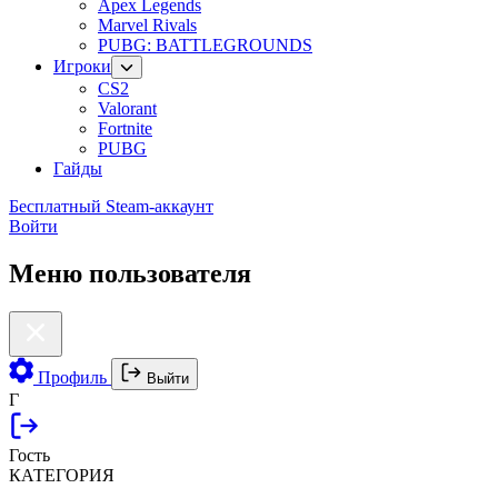
Apex Legends
Marvel Rivals
PUBG: BATTLEGROUNDS
Игроки
CS2
Valorant
Fortnite
PUBG
Гайды
Бесплатный Steam-аккаунт
Войти
Меню пользователя
Профиль
Выйти
Г
Гость
КАТЕГОРИЯ