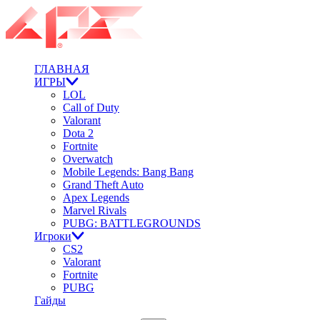
ГЛАВНАЯ
ИГРЫ
LOL
Call of Duty
Valorant
Dota 2
Fortnite
Overwatch
Mobile Legends: Bang Bang
Grand Theft Auto
Apex Legends
Marvel Rivals
PUBG: BATTLEGROUNDS
Игроки
CS2
Valorant
Fortnite
PUBG
Гайды