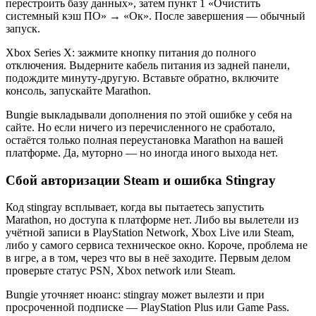
перестроить базу данных», затем пункт 1 «Очистить
системный кэш ПО» → «Ок». После завершения — обычный
запуск.
Xbox Series X: зажмите кнопку питания до полного
отключения. Выдерните кабель питания из задней панели,
подождите минуту-другую. Вставьте обратно, включите
консоль, запускайте Marathon.
Bungie выкладывали дополнения по этой ошибке у себя на
сайте. Но если ничего из перечисленного не сработало,
остаётся только полная переустановка Marathon на вашей
платформе. Да, муторно — но иногда иного выхода нет.
Сбой авторизации Steam и ошибка Stingray
Код stingray всплывает, когда вы пытаетесь запустить
Marathon, но доступа к платформе нет. Либо вы вылетели из
учётной записи в PlayStation Network, Xbox Live или Steam,
либо у самого сервиса техническое окно. Короче, проблема не
в игре, а в том, через что вы в неё заходите. Первым делом
проверьте статус PSN, Xbox network или Steam.
Bungie уточняет нюанс: stingray может вылезти и при
просроченной подписке — PlayStation Plus или Game Pass.