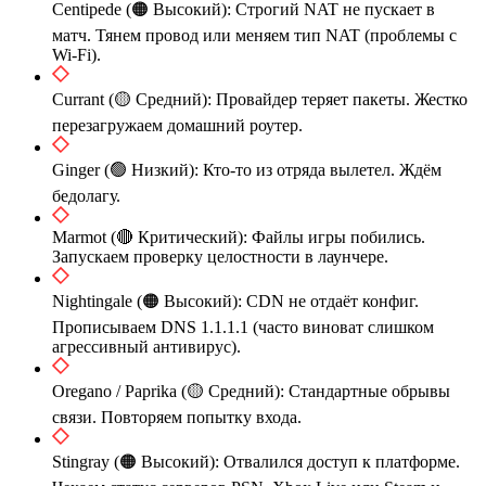
Centipede (🟠 Высокий): Строгий NAT не пускает в
матч. Тянем провод или меняем тип NAT (проблемы с
Wi-Fi).
Currant (🟡 Средний): Провайдер теряет пакеты. Жестко
перезагружаем домашний роутер.
Ginger (🟢 Низкий): Кто-то из отряда вылетел. Ждём
бедолагу.
Marmot (🔴 Критический): Файлы игры побились.
Запускаем проверку целостности в лаунчере.
Nightingale (🟠 Высокий): CDN не отдаёт конфиг.
Прописываем DNS 1.1.1.1 (часто виноват слишком
агрессивный антивирус).
Oregano / Paprika (🟡 Средний): Стандартные обрывы
связи. Повторяем попытку входа.
Stingray (🟠 Высокий): Отвалился доступ к платформе.