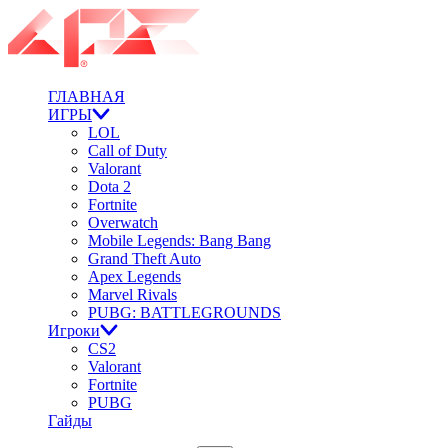
ГЛАВНАЯ
ИГРЫ
LOL
Call of Duty
Valorant
Dota 2
Fortnite
Overwatch
Mobile Legends: Bang Bang
Grand Theft Auto
Apex Legends
Marvel Rivals
PUBG: BATTLEGROUNDS
Игроки
CS2
Valorant
Fortnite
PUBG
Гайды