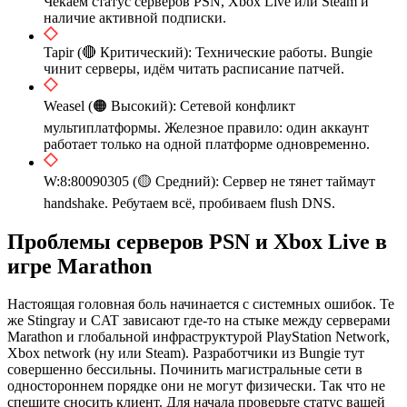
Чекаем статус серверов PSN, Xbox Live или Steam и
наличие активной подписки.
Tapir (🔴 Критический): Технические работы. Bungie
чинит серверы, идём читать расписание патчей.
Weasel (🟠 Высокий): Сетевой конфликт
мультиплатформы. Железное правило: один аккаунт
работает только на одной платформе одновременно.
W:8:80090305 (🟡 Средний): Сервер не тянет таймаут
handshake. Ребутаем всё, пробиваем flush DNS.
Проблемы серверов PSN и Xbox Live в
игре Marathon
Настоящая головная боль начинается с системных ошибок. Те
же Stingray и CAT зависают где-то на стыке между серверами
Marathon и глобальной инфраструктурой PlayStation Network,
Xbox network (ну или Steam). Разработчики из Bungie тут
совершенно бессильны. Починить магистральные сети в
одностороннем порядке они не могут физически. Так что не
спешите сносить клиент. Для начала проверьте статус вашей