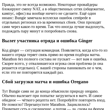
Правда, это не всегда возможно. Некоторые провайдеры
блокируют смену NAT, а в общественных сетях (общежитие,
кампус, офис) вы вообще ничего не сделаете. Ещё один
нюанс: Bungie замечала всплески ошибок centipede в
отдельных регионах из-за временных сбоев. Они проходят
сами через какое-то время. Так что иногда лучше выдохнуть,
подождать пару минут и попробовать снова.
Вылет участника отряда и ошибка Ginger
Код ginger — ситуация командная. Появляется, когда кто-то из
вашего отряда теряет связь прямо во время подбора матча.
Marathon без полного состава не пускает — вот вам и ошибка.
Скорее всего, у отвалившегося игрока своя проблема (и она
решается отдельно). С вашей стороны паниковать не о чем,
если это не повторяется каждый раз.
Сбой загрузки матча и ошибка Oregano
Тут Bungie сами не до конца объяснили природу oregano.
Обычно вылезает при попытке загрузиться в матч. И самое
обидное — чёткого рецепта нет. Попробуйте повторить вход.
Не помогло? Перезапустите Marathon. Зациклилось?
Проверьте сеть и соединение, а потом — да, снова на форум