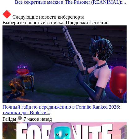
Все секретные маски в The Prisoner (REANIMAL):...
Следующие новости киберспорта
Выберите новость из списка. Продолжить чтение
Полный гайд по передвижению в Fortnite Ranked 2026:
техники для Builds и...
Гайды
7 часов назад