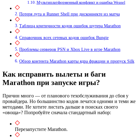
Мультиплатформенный конфликт и ошибка Weasel
Потеря лута и Runner Shell при дисконнекте из матча
Таблица критичности кодов ошибок шутера Marathon
Справочник всех сетевых кодов ошибок Bungie
Проблемы серверов PSN и Xbox Live в игре Marathon
Обзор контента Marathon карты ядра фракции и пропуск Silk
Как исправить вылеты и баги
Marathon при запуске игры?
Причин много — от планового техобслуживания до сбоя у
провайдера. Но большинство кодов лечатся одними и теми же
методами. Не хотите листать дальше в поисках своего
«овоща»? Попробуйте сначала стандартный набор:
Перезапустите Marathon.