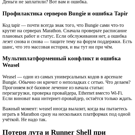
Деньги не заплатили? Вот вам и ошибка.
Профилактика серверов Bungie и ошибка Tapir
Код tapir — почти всегда знак того, что Bungie сами что-то
крутят на серверах Marathon. Сначала проверьте расписание
плановых работ и статус. Если обслуживания нет, а ошибка
лезет снова и снова — тащите тему на форум поддержки. Есть
шанс, что это массовая история, и вы тут ни при чём.
Мультиплатформенный конфликт и ошибка
Weasel
Weasel — один из самых универсальных кодов в арсенале
Bungie. Обычно он кричит о неполадках с сетью. Что делаем?
Прогоняем всё базовое лечение из начала статьи:
перезагрузки, проверка провайдера, Ethernet вместо Wi-Fi.
Если виноват ваш интернет-провайдер, остаётся только ждать.
Важный момент: weasel иногда вылазит, когда вы пытаетесь
играть в Marathon сразу на нескольких платформах под одной
учёткой. Не надо так.
Потеря лута и Runner Shell при