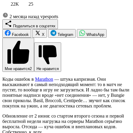
22K
25
2 месяца назад
vpesports
Поделиться в соцсетях
Facebook
X
Telegram
WhatsApp
Мне нравится
2
Не нравится
Коды ошибок в
Marathon
— штука капризная. Они
выскакивают в самый неподходящий момент: то в матч не
пустят, то вообще в игру не загрузиться. И ладно бы там были
понятные надписи вроде «нет соединения» — нет, у Bungie
свои приколы. Basil, Broccoli, Centipede… звучит как список
покупок на ужин, а не диагностика сетевых проблем.
Обновление от 2 июня: со стартом второго сезона и первой
бесплатной недели нагрузка на серверы Marathon серьёзно
выросла. Отсюда — куча ошибок и внеплановых кодов.
Собственно, к делу.