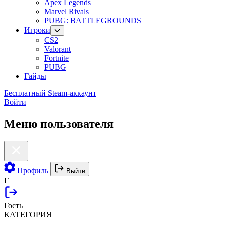
Apex Legends
Marvel Rivals
PUBG: BATTLEGROUNDS
Игроки
CS2
Valorant
Fortnite
PUBG
Гайды
Бесплатный Steam-аккаунт
Войти
Меню пользователя
Профиль
Выйти
Г
Гость
КАТЕГОРИЯ