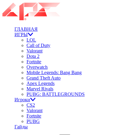
ГЛАВНАЯ
ИГРЫ
LOL
Call of Duty
Valorant
Dota 2
Fortnite
Overwatch
Mobile Legends: Bang Bang
Grand Theft Auto
Apex Legends
Marvel Rivals
PUBG: BATTLEGROUNDS
Игроки
CS2
Valorant
Fortnite
PUBG
Гайды