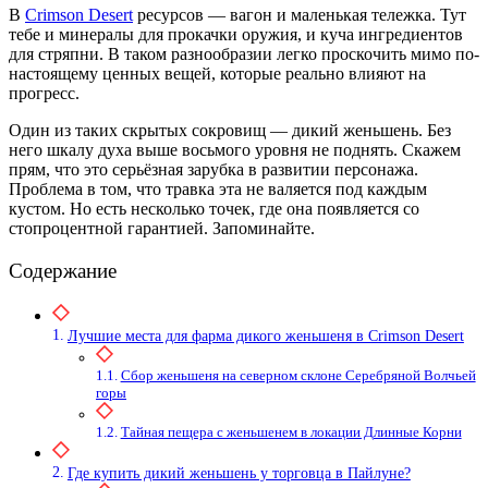
В
Crimson Desert
ресурсов — вагон и маленькая тележка. Тут
тебе и минералы для прокачки оружия, и куча ингредиентов
для стряпни. В таком разнообразии легко проскочить мимо по-
настоящему ценных вещей, которые реально влияют на
прогресс.
Один из таких скрытых сокровищ — дикий женьшень. Без
него шкалу духа выше восьмого уровня не поднять. Скажем
прям, что это серьёзная зарубка в развитии персонажа.
Проблема в том, что травка эта не валяется под каждым
кустом. Но есть несколько точек, где она появляется со
стопроцентной гарантией. Запоминайте.
Содержание
Лучшие места для фарма дикого женьшеня в Crimson Desert
Сбор женьшеня на северном склоне Серебряной Волчьей
горы
Тайная пещера с женьшенем в локации Длинные Корни
Где купить дикий женьшень у торговца в Пайлуне?