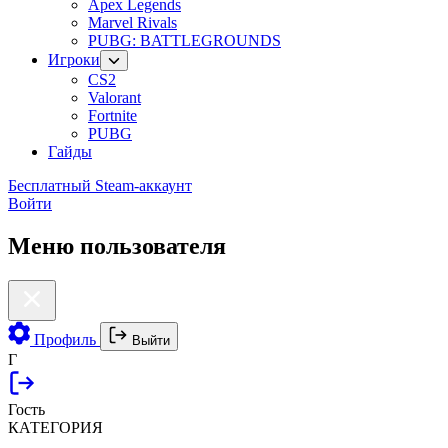
Apex Legends
Marvel Rivals
PUBG: BATTLEGROUNDS
Игроки
CS2
Valorant
Fortnite
PUBG
Гайды
Бесплатный Steam-аккаунт
Войти
Меню пользователя
Профиль
Выйти
Г
Гость
КАТЕГОРИЯ