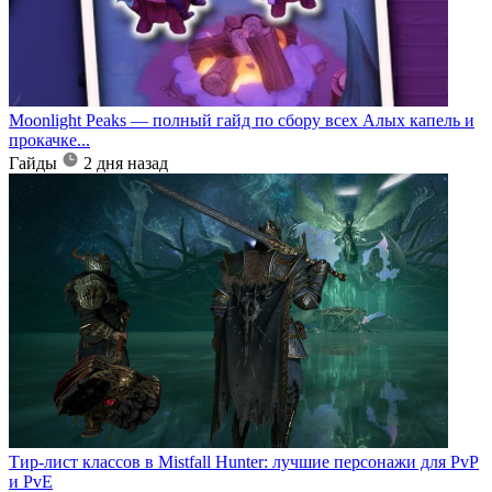
Moonlight Peaks — полный гайд по сбору всех Алых капель и
прокачке...
Гайды
2 дня назад
Тир-лист классов в Mistfall Hunter: лучшие персонажи для PvP
и PvE