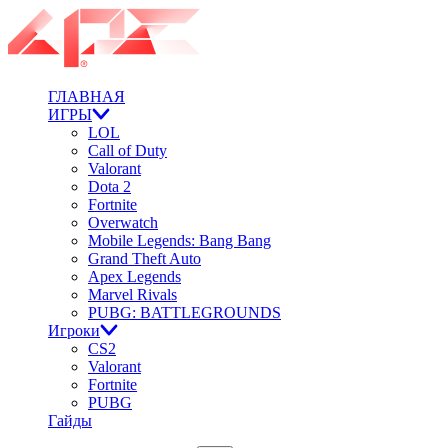
ГЛАВНАЯ
ИГРЫ
LOL
Call of Duty
Valorant
Dota 2
Fortnite
Overwatch
Mobile Legends: Bang Bang
Grand Theft Auto
Apex Legends
Marvel Rivals
PUBG: BATTLEGROUNDS
Игроки
CS2
Valorant
Fortnite
PUBG
Гайды