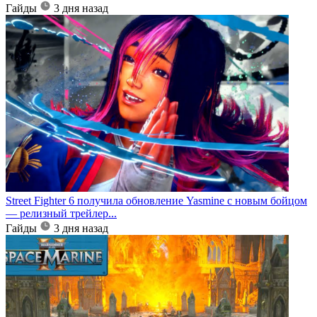
Гайды
3 дня назад
Street Fighter 6 получила обновление Yasmine с новым бойцом
— релизный трейлер...
Гайды
3 дня назад