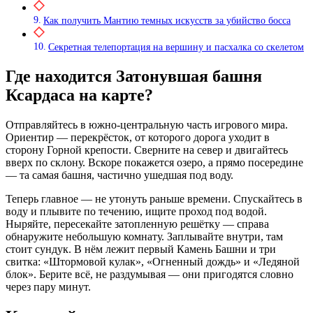
Как получить Мантию темных искусств за убийство босса
Секретная телепортация на вершину и пасхалка со скелетом
Где находится Затонувшая башня
Ксардаса на карте?
Отправляйтесь в южно-центральную часть игрового мира.
Ориентир — перекрёсток, от которого дорога уходит в
сторону Горной крепости. Сверните на север и двигайтесь
вверх по склону. Вскоре покажется озеро, а прямо посередине
— та самая башня, частично ушедшая под воду.
Теперь главное — не утонуть раньше времени. Спускайтесь в
воду и плывите по течению, ищите проход под водой.
Ныряйте, пересекайте затопленную решётку — справа
обнаружите небольшую комнату. Заплывайте внутри, там
стоит сундук. В нём лежит первый Камень Башни и три
свитка: «Штормовой кулак», «Огненный дождь» и «Ледяной
блок». Берите всё, не раздумывая — они пригодятся словно
через пару минут.