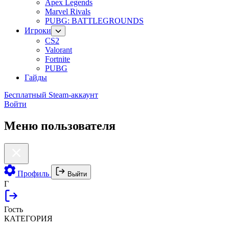
Apex Legends
Marvel Rivals
PUBG: BATTLEGROUNDS
Игроки
CS2
Valorant
Fortnite
PUBG
Гайды
Бесплатный Steam-аккаунт
Войти
Меню пользователя
Профиль
Выйти
Г
Гость
КАТЕГОРИЯ