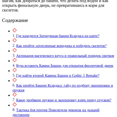
шагам, как добраться до башни, что делать под водой и как
открыть финальную дверь, не превратившись в корм для
скелетов.
Содержание
Где находится Затонувшая башня Ксардаса на карте?
Как пройти затопленные коридоры и победить скелетов?
Активация магического круга и правильный порядок свитков
Куча вставить Камни Башни для открытия фиолетовой двери
Где найти второй Камень Башни в Gothic 1 Remake?
Как пройти Башню Ксардаса: гайд по подбору экипировки и
оружия
Какое дробящее оружие и экипировку взять перед спуском?
Тактика боя против Повелителя демонов на дальней
дистанции