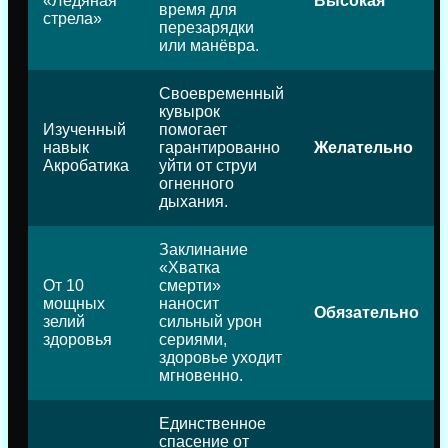
«Ледяная
Высокая
время для
стрела»
перезарядки
или манёвра.
Своевременный
кувырок
Изученный
помогает
навык
гарантированно
Желательно
Акробатика
уйти от струи
огненного
дыхания.
Заклинание
«Хватка
От 10
смерти»
мощных
наносит
Обязательно
зелий
сильный урон
здоровья
сериями,
здоровье уходит
мгновенно.
Единственное
спасение от