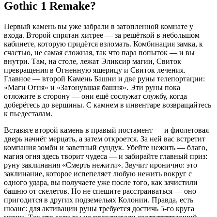
Gothic 1 Remake?
Первый камень вы уже забрали в затопленной комнате у
входа. Второй спрятан хитрее — за решёткой в небольшом
кабинете, которую придётся взломать. Комбинация замка, к
счастью, не самая сложная, так что пара попыток — и вы
внутри. Там, на столе, лежат Эликсир магии, Свиток
превращения в Огненную ящерицу и Свиток лечения.
Главное — второй Камень Башни и две руны телепортации:
«Маги Огня» и «Затонувшая башня». Эти руны пока
отложите в сторону — они ещё сослужат службу, когда
доберётесь до вершины. С камнем в инвентаре возвращайтесь
к пьедесталам.
Вставьте второй камень в правый постамент — и фиолетовая
дверь начнёт мерцать, а затем откроется. За ней вас встретит
компания зомби и заветный сундук. Убейте нежить — благо,
магия огня здесь творит чудеса — и забирайте главный приз:
руну заклинания «Смерть нежити». Звучит иронично: это
заклинание, которое испепеляет любую нежить вокруг с
одного удара, вы получаете уже после того, как зачистили
башню от скелетов. Но не спешите расстраиваться — оно
пригодится в других подземельях Колонии. Правда, есть
нюанс: для активации руны требуется достичь 5-го круга