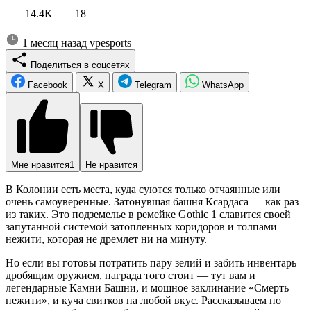
14.4K
18
1 месяц назад
vpesports
Поделиться в соцсетях
Facebook
X
Telegram
WhatsApp
Мне нравится
1
Не нравится
В Колонии есть места, куда суются только отчаянные или
очень самоуверенные. Затонувшая башня Ксардаса — как раз
из таких. Это подземелье в ремейке Gothic 1 славится своей
запутанной системой затопленных коридоров и толпами
нежити, которая не дремлет ни на минуту.
Но если вы готовы потратить пару зелий и забить инвентарь
дробящим оружием, награда того стоит — тут вам и
легендарные Камни Башни, и мощное заклинание «Смерть
нежити», и куча свитков на любой вкус. Рассказываем по