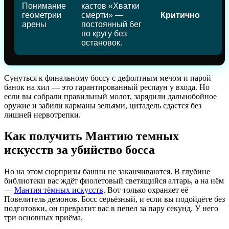
Понимание
кастов «Хватки
геометрии
смерти» —
Критично
арены
постоянный бег
по кругу без
остановок.
Сунуться к финальному боссу с дефолтным мечом и парой
банок на хил — это гарантированный респаун у входа. Но
если вы собрали правильный молот, зарядили дальнобойное
оружие и забили карманы зельями, цитадель сдастся без
лишней нервотрепки.
Как получить Мантию темных
искусств за убийство босса
Но на этом сюрпризы башни не заканчиваются. В глубине
библиотеки вас ждёт фиолетовый светящийся алтарь, а на нём
—
Мантия тёмных искусств
. Вот только охраняет её
Повелитель демонов. Босс серьёзный, и если вы подойдёте без
подготовки, он превратит вас в пепел за пару секунд. У него
три основных приёма.