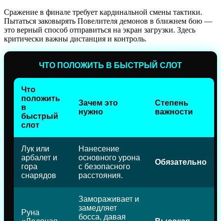
Сражение в финале требует кардинальной смены тактики.
Пытаться заковырять Повелителя демонов в ближнем бою —
это верный способ отправиться на экран загрузки. Здесь
критически важны дистанция и контроль.
ЧТО ПОЛОЖИТЬ В БЫСТРЫЙ СЛОТ
Что
положить
Зачем это
Степень
в
нужно
важности
быстрый
слот
Лук или
Нанесение
арбалет и
основного урона
Обязательно
гора
с безопасного
снарядов
расстояния.
Замораживает и
замедляет
Руна
босса, давая