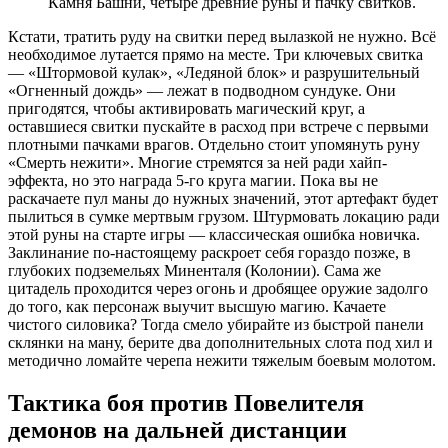
Камня Башни, четыре древние руны и пачку свитков.
Кстати, тратить руду на свитки перед вылазкой не нужно. Всё
необходимое лутается прямо на месте. Три ключевых свитка
— «Штормовой кулак», «Ледяной блок» и разрушительный
«Огненный дождь» — лежат в подводном сундуке. Они
пригодятся, чтобы активировать магический круг, а
оставшиеся свитки пускайте в расход при встрече с первыми
плотными пачками врагов. Отдельно стоит упомянуть руну
«Смерть нежити». Многие стремятся за ней ради хайп-
эффекта, но это награда 5-го круга магии. Пока вы не
раскачаете пул маны до нужных значений, этот артефакт будет
пылиться в сумке мертвым грузом. Штурмовать локацию ради
этой руны на старте игры — классическая ошибка новичка.
Заклинание по-настоящему раскроет себя гораздо позже, в
глубоких подземельях Миненталя (Колонии). Сама же
цитадель проходится через огонь и дробящее оружие задолго
до того, как персонаж выучит высшую магию. Качаете
чистого силовика? Тогда смело убирайте из быстрой панели
склянки на ману, берите два дополнительных слота под хил и
методично ломайте черепа нежити тяжелым боевым молотом.
Тактика боя против Повелителя
демонов на дальней дистанции