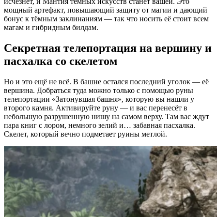
исчезнет, и Мантия тёмных искусств станет вашей. Это
мощный артефакт, повышающий защиту от магии и дающий
бонус к тёмным заклинаниям — так что носить её стоит всем
магам и гибридным билдам.
Секретная телепортация на вершину и
пасхалка со скелетом
Но и это ещё не всё. В башне остался последний уголок — её
вершина. Добраться туда можно только с помощью руны
телепортации «Затонувшая башня», которую вы нашли у
второго камня. Активируйте руну — и вас перенесёт в
небольшую разрушенную нишу на самом верху. Там вас ждут
пара книг с лором, немного зелий и… забавная пасхалка.
Скелет, который вечно подметает руины метлой.