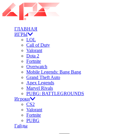
ГЛАВНАЯ
ИГРЫ
LOL
Call of Duty
Valorant
Dota 2
Fortnite
Overwatch
Mobile Legends: Bang Bang
Grand Theft Auto
Apex Legends
Marvel Rivals
PUBG: BATTLEGROUNDS
Игроки
CS2
Valorant
Fortnite
PUBG
Гайды