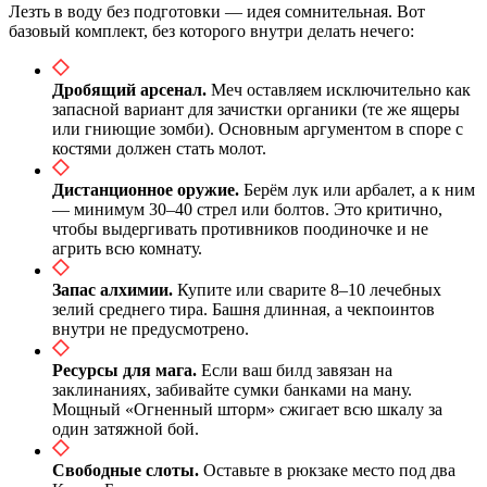
Лезть в воду без подготовки — идея сомнительная. Вот
базовый комплект, без которого внутри делать нечего:
Дробящий арсенал.
Меч оставляем исключительно как
запасной вариант для зачистки органики (те же ящеры
или гниющие зомби). Основным аргументом в споре с
костями должен стать молот.
Дистанционное оружие.
Берём лук или арбалет, а к ним
— минимум 30–40 стрел или болтов. Это критично,
чтобы выдергивать противников поодиночке и не
агрить всю комнату.
Запас алхимии.
Купите или сварите 8–10 лечебных
зелий среднего тира. Башня длинная, а чекпоинтов
внутри не предусмотрено.
Ресурсы для мага.
Если ваш билд завязан на
заклинаниях, забивайте сумки банками на ману.
Мощный «Огненный шторм» сжигает всю шкалу за
один затяжной бой.
Свободные слоты.
Оставьте в рюкзаке место под два