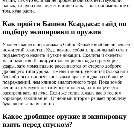
магии. Так что если вы не прокачивали соответствующий
навык, то руна пока ляжет в инвентарь — как напоминание о
том, куда расти.
Как пройти Башню Ксардаса: гайд по
подбору экипировки и оружия
Уровень вашего персонажа в Gothic Remake вообще не решает
исход этой зачистки. Куда важнее собрать правильный сетап
под местную нежить и узкие локации. Скелеты и скелеты-
маги намертво блокируют колющие выпады и режущие
удары, зато моментально рассыпаются от старого доброго
дробящего типа урона. Тяжёлый молот, увесистая булава или
боевой посох наносят костлявым врагам в два раза больше
повреждений, чем клинок аналогичного тира. Пока зомби
лениво штурмуют лестничные пролеты, их проще всего
расстреливать из лука. Если же толпа зажала вас в тесном
коридоре, заклинание «Огненный шторм» решает проблему
буквально за пару кастов.
Какое дробящее оружие и экипировку
взять перед спуском?