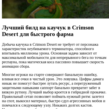
Лучший билд на каучук в Crimson
Desert для быстрого фарма
Добыча каучука в Crimson Desert не требует от персонажа
характеристик неубиваемого терминатора, способного
впитывать миллионы урона. Основная задача зависит от
максимальной мобильности для непрерывного бега по точкам
респауна, пока магическая коса пассивно повышает скорость
анимации сбора.
Многие игроки на старте совершают банальную ошибку,
вливая все очки в чистый урон. Это ловушка. Цифры дамага
никак не помогут быстрее лутать ресурс, а перегруженный
защитными навыками саппорт банально превратит забег в
вязкую рутину. Лучший выбор кроется в гибридной прокачке.
Правильный сетап позволяет поймать нужный ритм: залетел
на спот, выкосил материал, быстро сдул агрессивных мобов и
помчался к следующему узлу. Никаких долгих кастов.