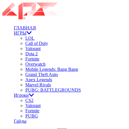
ГЛАВНАЯ
ИГРЫ
LOL
Call of Duty
Valorant
Dota 2
Fortnite
Overwatch
Mobile Legends: Bang Bang
Grand Theft Auto
Apex Legends
Marvel Rivals
PUBG: BATTLEGROUNDS
Игроки
CS2
Valorant
Fortnite
PUBG
Гайды