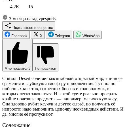
4.2K
15
3 месяца назад
vpesports
Поделиться в соцсетях
Facebook
X
Telegram
WhatsApp
Мне нравится
3
Не нравится
Crimson Desert сочетает масштабный открытый мир, эпичные
сражения и глубокую атмосферу приключения. Тут полно
побочных квестов, секретных боссов и головоломок, в
которых легко закопаться. И в этой суете реально просрать
крайне полезные предметы — например, магическую косу.
Она здорово рубит каучук и другое сырьё, но получить её
непросто: надо выполнить цепочку неочевидных действий. И
да, многие её пропускают.
Содержание