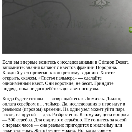
Если вы впервые возитесь с исследованиями в Crimson Desert,
запомните: знания капают с квестов фракции Порорина.
Каждый узел привязан к конкретному заданию. Хотите
открыть, скажем, «Листья пальмера» — сделайте
одноимённый квест. Они короткие, не бесят. Гриндите
подряд, пока не доскребётесь до заветного узла.
Когда будете готовы — возвращайтесь к Люмиэль. Диалог,
оплата серебром и… таймер. Да, исследования в игре идут в
реальном (игровом) времени. На один узел может уйти пара
часов, на другой — два. Разброс есть. К тому же, цена вопроса
— 500 серебра. Для старта это серьёзно. Не гонитесь за косой
с первых часов — она реально пригодится к мидгейму или
даже эндгейму. Жить без неё можно. Но, когда совсем