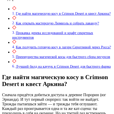
Где найти магическую косу в Crimson Desert и квест Аркина?
Как открыть мастерскую Люмиэль и собрать лаванду?
Прокачка дерева исследований и крафт секретных
инструментов
Как получить готовую косу в лагере Серогривой через Росса?
Преимущества магической косы для быстрого сбора ресурсов
Лучший билд на каучук в Crimson Desert для быстрого фарма
Где найти магическую косу в Crimson
Desert и квест Аркина?
Сначала придётся добиться доступа к деревне Порорин (юг
Эрнанда). И тут первый сюрприз: так войти не выйдет.
Трижды пытаешься зайти — и трижды тебя оглушают.
Каждый раз проигрывается одна и та же кат-сцена: ты
приходишь в себя на окраине. Но на третий раз встречаешь