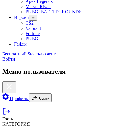
Apex Legends
Marvel Rivals
PUBG: BATTLEGROUNDS
Игроки
CS2
Valorant
Fortnite
PUBG
Гайды
Бесплатный Steam-аккаунт
Войти
Меню пользователя
Профиль
Выйти
Г
Гость
КАТЕГОРИЯ