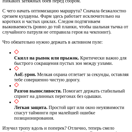
Никаких затяжных боев перед сбором.
С чего начать оптимизацию маршрута? Сначала безжалостно
срезаем кулдауны. Фарм здесь работает исключительно на
коротких и частых циклах. Следом подтягиваем
выживаемость (ровно до той планки, чтобы шальная тычка от
случайного патруля не отправила героя на чекпоинт).
Что обязательно нужно держать в активном пуле:
Скилл на рывок или прыжок.
Критически важно для
быстрого сокращения пустых зон между узлами.
AoE-урон.
Мелкая охрана отлетает за секунды, оставляя
тебе совершенно чистую дорогу.
Разгон выносливости.
Помогает держать стабильный
спринт на длинных перегонах без одышки.
Легкая защита.
Простой щит или окно неуязвимости
спасут тайминги при малейшей ошибке
позиционирования.
Изучил тропу вдоль и поперек? Отлично, теперь смело