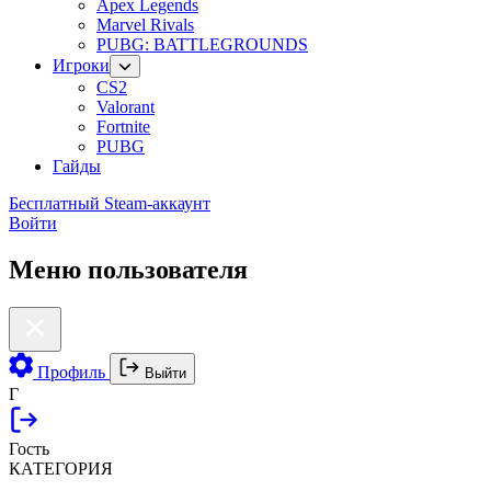
Apex Legends
Marvel Rivals
PUBG: BATTLEGROUNDS
Игроки
CS2
Valorant
Fortnite
PUBG
Гайды
Бесплатный Steam-аккаунт
Войти
Меню пользователя
Профиль
Выйти
Г
Гость
КАТЕГОРИЯ