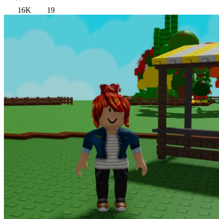
16K
19