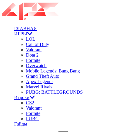
ГЛАВНАЯ
ИГРЫ
LOL
Call of Duty
Valorant
Dota 2
Fortnite
Overwatch
Mobile Legends: Bang Bang
Grand Theft Auto
Apex Legends
Marvel Rivals
PUBG: BATTLEGROUNDS
Игроки
CS2
Valorant
Fortnite
PUBG
Гайды