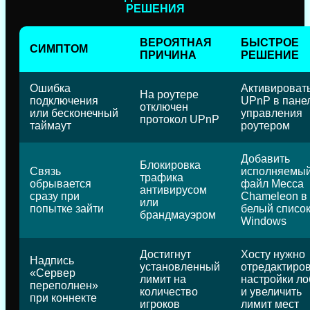
РЕШЕНИЯ
ВЕРОЯТНАЯ
БЫСТРОЕ
СИМПТОМ
ПРИЧИНА
РЕШЕНИЕ
Ошибка
Активироват
На роутере
подключения
UPnP в пане
отключен
или бесконечный
управления
протокол UPnP
таймаут
роутером
Добавить
Блокировка
Связь
исполняемы
трафика
обрывается
файл Mecca
антивирусом
сразу при
Chameleon в
или
попытке зайти
белый списо
брандмауэром
Windows
Достигнут
Хосту нужно
Надпись
установленный
отредактиро
«Сервер
лимит на
настройки ло
переполнен»
количество
и увеличить
при коннекте
игроков
лимит мест