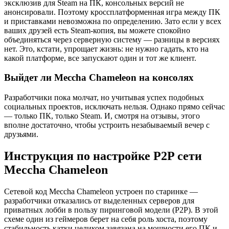
эксклюзив для Steam на ПК, консольных версий не
анонсировали. Поэтому кроссплатформенная игра между ПК
и приставками невозможна по определению. Зато если у всех
ваших друзей есть Steam-копия, вы можете спокойно
объединяться через серверную систему — разницы в версиях
нет. Это, кстати, упрощает жизнь: не нужно гадать, кто на
какой платформе, все запускают один и тот же клиент.
Выйдет ли Meccha Chameleon на консолях
Разработчики пока молчат, но учитывая успех подобных
социальных проектов, исключать нельзя. Однако прямо сейчас
— только ПК, только Steam. И, смотря на отзывы, этого
вполне достаточно, чтобы устроить незабываемый вечер с
друзьями.
Инструкция по настройке P2P сети
Meccha Chameleon
Сетевой код Meccha Chameleon устроен по старинке —
разработчики отказались от выделенных серверов для
приватных лобби в пользу пиринговой модели (P2P). В этой
схеме один из геймеров берет на себя роль хоста, поэтому
стабильность катки целиком завязана на мощности его ПК и