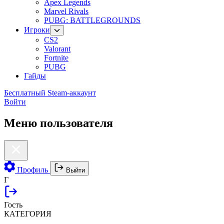
Apex Legends
Marvel Rivals
PUBG: BATTLEGROUNDS
Игроки
CS2
Valorant
Fortnite
PUBG
Гайды
Бесплатный Steam-аккаунт
Войти
Меню пользователя
Профиль
Выйти
Г
Гость
КАТЕГОРИЯ