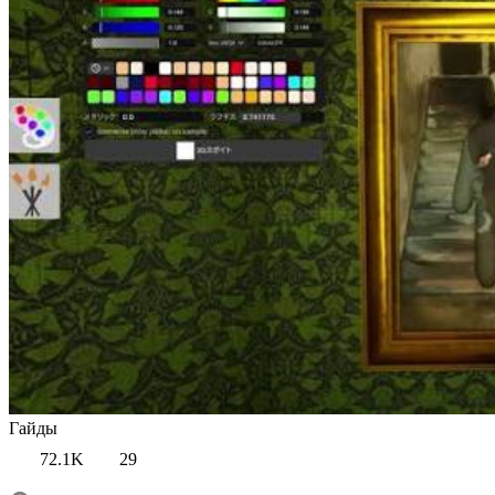
Гайды
72.1K
29