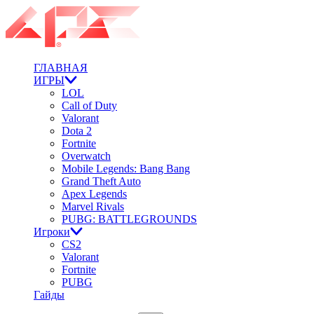
ГЛАВНАЯ
ИГРЫ
LOL
Call of Duty
Valorant
Dota 2
Fortnite
Overwatch
Mobile Legends: Bang Bang
Grand Theft Auto
Apex Legends
Marvel Rivals
PUBG: BATTLEGROUNDS
Игроки
CS2
Valorant
Fortnite
PUBG
Гайды