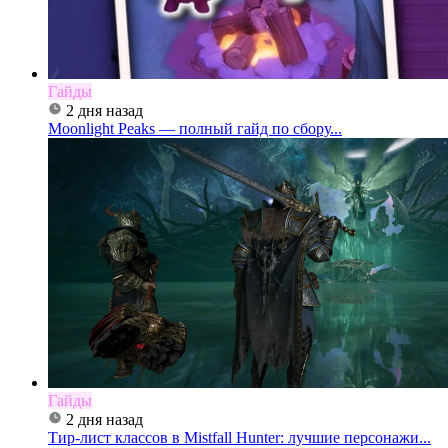
Гайды
2 дня назад
Moonlight Peaks — полный гайд по сбору...
Гайды
2 дня назад
Тир-лист классов в Mistfall Hunter: лучшие персонажи...