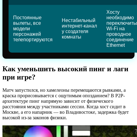
Хосту
Постоянные
необходимо
Нестабильный
вылеты, все
переключитьс
интернет-канал
модели
Wi-Fi на
у создателя
персонажей
проводное
комнаты
телепортируются
соединение
Ethernet
Как уменьшить высокий пинг и лаги
при игре?
Матч запустился, но хамелеоны перемещаются рывками, а
краска прорисовывается с ощутимым опозданием? В P2P-
архитектуре пинг напрямую зависит от физического
расстояния между участниками сессии. Когда хост сидит в
Москве, а его напарник — во Владивостоке, задержка будет
высокой из-за законов физики.