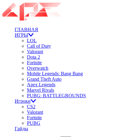
ГЛАВНАЯ
ИГРЫ
LOL
Call of Duty
Valorant
Dota 2
Fortnite
Overwatch
Mobile Legends: Bang Bang
Grand Theft Auto
Apex Legends
Marvel Rivals
PUBG: BATTLEGROUNDS
Игроки
CS2
Valorant
Fortnite
PUBG
Гайды