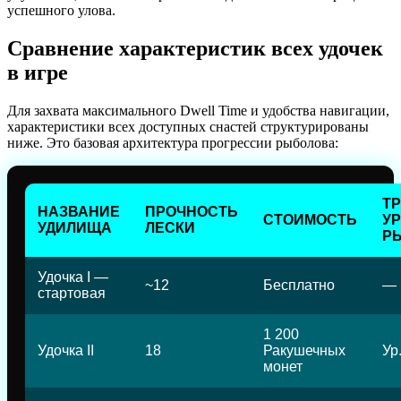
успешного улова.
Сравнение характеристик всех удочек
в игре
Для захвата максимального Dwell Time и удобства навигации,
характеристики всех доступных снастей структурированы
ниже. Это базовая архитектура прогрессии рыболова:
Т
НАЗВАНИЕ
ПРОЧНОСТЬ
СТОИМОСТЬ
У
УДИЛИЩА
ЛЕСКИ
Р
Удочка I —
~12
Бесплатно
—
стартовая
1 200
Удочка II
18
Ракушечных
Ур.
монет