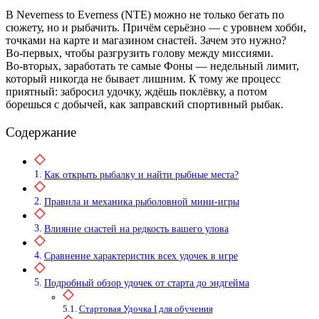
В Neverness to Everness (NTE) можно не только бегать по
сюжету, но и рыбачить. Причём серьёзно — с уровнем хобби,
точками на карте и магазином снастей. Зачем это нужно?
Во‑первых, чтобы разгрузить голову между миссиями.
Во‑вторых, заработать те самые Фоны — недельный лимит,
который никогда не бывает лишним. К тому же процесс
приятный: забросил удочку, ждёшь поклёвку, а потом
борешься с добычей, как заправский спортивный рыбак.
Содержание
Как открыть рыбалку и найти рыбные места?
Правила и механика рыболовной мини-игры
Влияние снастей на редкость вашего улова
Сравнение характеристик всех удочек в игре
Подробный обзор удочек от старта до эндгейма
Стартовая Удочка I для обучения