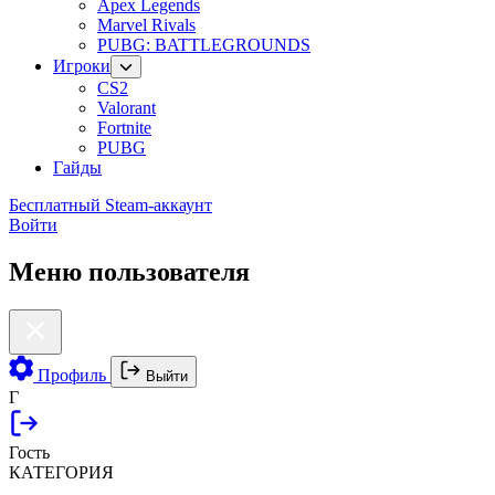
Apex Legends
Marvel Rivals
PUBG: BATTLEGROUNDS
Игроки
CS2
Valorant
Fortnite
PUBG
Гайды
Бесплатный Steam-аккаунт
Войти
Меню пользователя
Профиль
Выйти
Г
Гость
КАТЕГОРИЯ