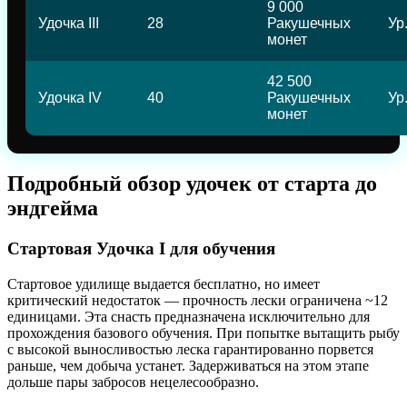
9 000
Удочка III
28
Ракушечных
Ур.
монет
42 500
Удочка IV
40
Ракушечных
Ур.
монет
Подробный обзор удочек от старта до
эндгейма
Стартовая Удочка I для обучения
Стартовое удилище выдается бесплатно, но имеет
критический недостаток — прочность лески ограничена ~12
единицами. Эта снасть предназначена исключительно для
прохождения базового обучения. При попытке вытащить рыбу
с высокой выносливостью леска гарантированно порвется
раньше, чем добыча устанет. Задерживаться на этом этапе
дольше пары забросов нецелесообразно.