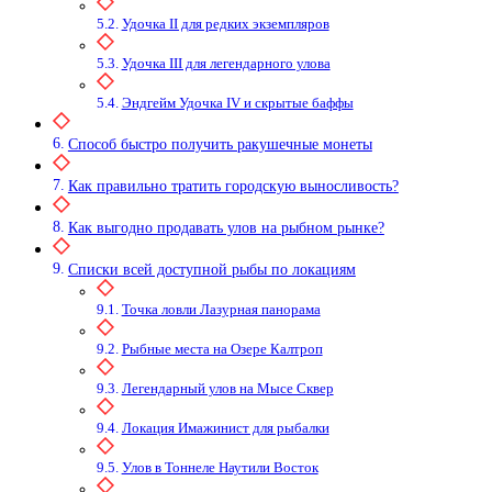
Удочка II для редких экземпляров
Удочка III для легендарного улова
Эндгейм Удочка IV и скрытые баффы
Способ быстро получить ракушечные монеты
Как правильно тратить городскую выносливость?
Как выгодно продавать улов на рыбном рынке?
Списки всей доступной рыбы по локациям
Точка ловли Лазурная панорама
Рыбные места на Озере Калтроп
Легендарный улов на Мысе Сквер
Локация Имажинист для рыбалки
Улов в Тоннеле Наутили Восток