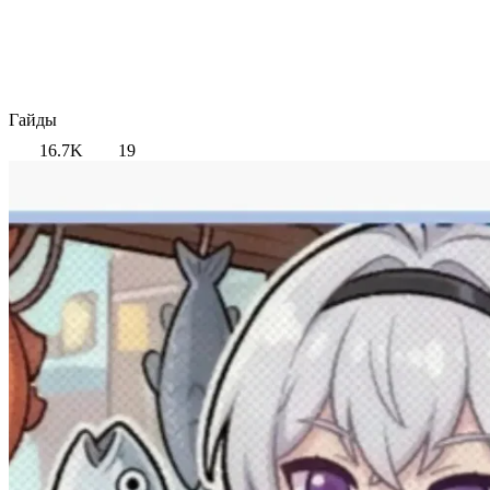
Гайды
16.7K
19