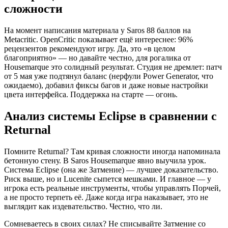
сложности
На момент написания материала у Saros 88 баллов на
Metacritic. OpenCritic показывает ещё интереснее: 96%
рецензентов рекомендуют игру. Да, это «в целом
благоприятно» — но давайте честно, для рогалика от
Housemarque это солидный результат. Студия не дремлет: патч
от 5 мая уже подтянул баланс (нерфули Power Generator, что
ожидаемо), добавил фиксы багов и даже новые настройки
цвета интерфейса. Поддержка на старте — огонь.
Анализ системы Eclipse в сравнении с
Returnal
Помните Returnal? Там кривая сложности иногда напоминала
бетонную стену. В Saros Housemarque явно выучила урок.
Система Eclipse (она же Затмение) — лучшее доказательство.
Риск выше, но и Lucenite сыпется мешками. И главное — у
игрока есть реальные инструменты, чтобы управлять Порчей,
а не просто терпеть её. Даже когда игра наказывает, это не
выглядит как издевательство. Честно, что ли.
Сомневаетесь в своих силах? Не списывайте Затмение со