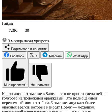
Гайды
7.3K
30
3 месяца назад
vpesports
Поделиться в соцсетях
Facebook
X
Telegram
WhatsApp
Мне нравится
1
Не нравится
Каркосанское затмение в Saros — это не просто смена неба с
голубого на тревожный оранжевый. Это полноценный
переломный момент забега. Затмение запускает более
опасных врагов, которые наносят Порчу — механизм,
снижающий ваше максимальное здоровье с каждым