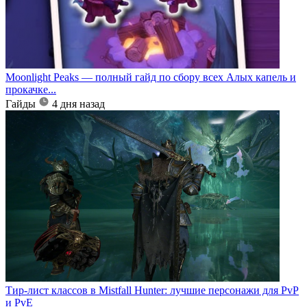
Moonlight Peaks — полный гайд по сбору всех Алых капель и
прокачке...
Гайды
4 дня назад
Тир-лист классов в Mistfall Hunter: лучшие персонажи для PvP
и PvE