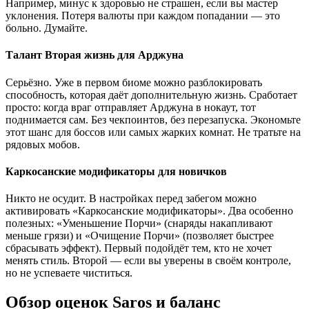
Например, минус к здоровью не страшен, если вы мастер
уклонения. Потеря валюты при каждом попадании — это
больно. Думайте.
Талант Вторая жизнь для Арджуна
Серьёзно. Уже в первом биоме можно разблокировать
способность, которая даёт дополнительную жизнь. Сработает
просто: когда враг отправляет Арджуна в нокаут, тот
поднимается сам. Без чекпоинтов, без перезапуска. Экономьте
этот шанс для боссов или самых жарких комнат. Не тратьте на
рядовых мобов.
Каркосанские модификаторы для новичков
Никто не осудит. В настройках перед забегом можно
активировать «Каркосанские модификаторы». Два особенно
полезных: «Уменьшение Порчи» (снаряды накапливают
меньше грязи) и «Очищение Порчи» (позволяет быстрее
сбрасывать эффект). Первый подойдёт тем, кто не хочет
менять стиль. Второй — если вы уверены в своём контроле,
но не успеваете чиститься.
Обзор оценок Saros и баланс