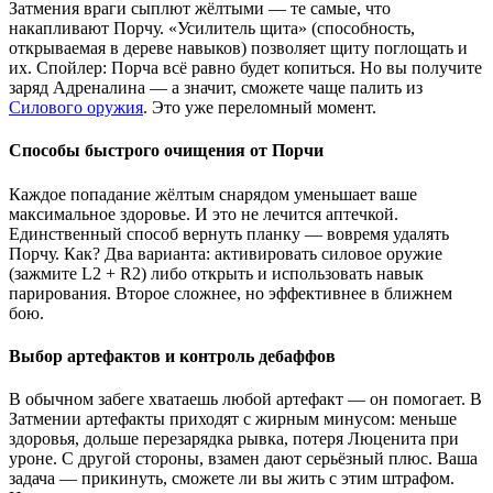
Затмения враги сыплют жёлтыми — те самые, что
накапливают Порчу. «Усилитель щита» (способность,
открываемая в дереве навыков) позволяет щиту поглощать и
их. Спойлер: Порча всё равно будет копиться. Но вы получите
заряд Адреналина — а значит, сможете чаще палить из
Силового оружия
. Это уже переломный момент.
Способы быстрого очищения от Порчи
Каждое попадание жёлтым снарядом уменьшает ваше
максимальное здоровье. И это не лечится аптечкой.
Единственный способ вернуть планку — вовремя удалять
Порчу. Как? Два варианта: активировать силовое оружие
(зажмите L2 + R2) либо открыть и использовать навык
парирования. Второе сложнее, но эффективнее в ближнем
бою.
Выбор артефактов и контроль дебаффов
В обычном забеге хватаешь любой артефакт — он помогает. В
Затмении артефакты приходят с жирным минусом: меньше
здоровья, дольше перезарядка рывка, потеря Люценита при
уроне. С другой стороны, взамен дают серьёзный плюс. Ваша
задача — прикинуть, сможете ли вы жить с этим штрафом.