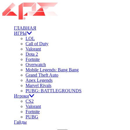
ГЛАВНАЯ
ИГРЫ
LOL
Call of Duty
Valorant
Dota 2
Fortnite
Overwatch
Mobile Legends: Bang Bang
Grand Theft Auto
Apex Legends
Marvel Rivals
PUBG: BATTLEGROUNDS
Игроки
CS2
Valorant
Fortnite
PUBG
Гайды