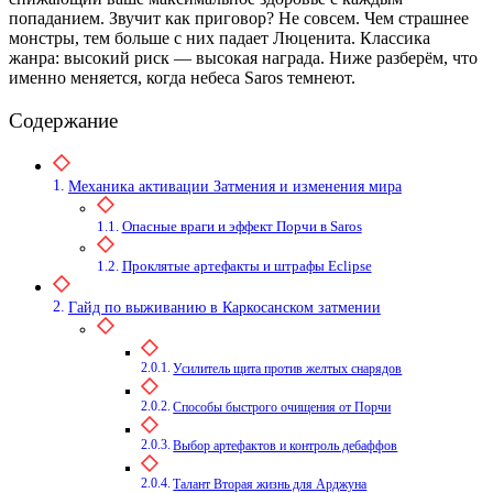
попаданием. Звучит как приговор? Не совсем. Чем страшнее
монстры, тем больше с них падает Люценита. Классика
жанра: высокий риск — высокая награда. Ниже разберём, что
именно меняется, когда небеса Saros темнеют.
Содержание
Механика активации Затмения и изменения мира
Опасные враги и эффект Порчи в Saros
Проклятые артефакты и штрафы Eclipse
Гайд по выживанию в Каркосанском затмении
Усилитель щита против желтых снарядов
Способы быстрого очищения от Порчи
Выбор артефактов и контроль дебаффов
Талант Вторая жизнь для Арджуна