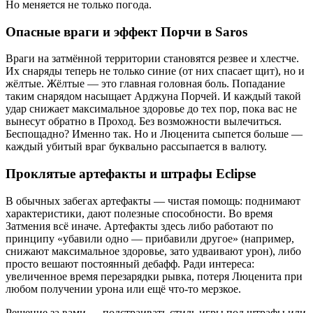
Но меняется не только погода.
Опасные враги и эффект Порчи в Saros
Враги на затмённой территории становятся резвее и хлестче.
Их снаряды теперь не только синие (от них спасает щит), но и
жёлтые. Жёлтые — это главная головная боль. Попадание
таким снарядом насыщает Арджуна Порчей. И каждый такой
удар снижает максимальное здоровье до тех пор, пока вас не
вынесут обратно в Проход. Без возможности вылечиться.
Беспощадно? Именно так. Но и Люценита сыпется больше —
каждый убитый враг буквально рассыпается в валюту.
Проклятые артефакты и штрафы Eclipse
В обычных забегах артефакты — чистая помощь: поднимают
характеристики, дают полезные способности. Во время
Затмения всё иначе. Артефакты здесь либо работают по
принципу «убавили одно — прибавили другое» (например,
снижают максимальное здоровье, зато удваивают урон), либо
просто вешают постоянный дебафф. Ради интереса:
увеличенное время перезарядки рывка, потеря Люценита при
любом получении урона или ещё что-то мерзкое.
Решение за вами — подстраивать стиль игры под штрафы или