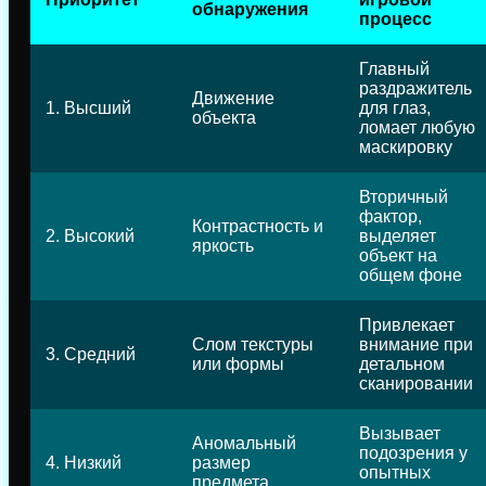
обнаружения
процесс
Главный
раздражитель
Движение
1. Высший
для глаз,
объекта
ломает любую
маскировку
Вторичный
фактор,
Контрастность и
2. Высокий
выделяет
яркость
объект на
общем фоне
Привлекает
Слом текстуры
внимание при
3. Средний
или формы
детальном
сканировании
Вызывает
Аномальный
подозрения у
4. Низкий
размер
опытных
предмета