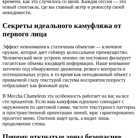
времени, как это случилось со мной. Каждая сессия — это
новый спектакль, где вы главный актёр и режиссёр своей
невидимости.
Секреты идеального камуфляжа от
первого лица
Эффект невнимания к статичным объектам — ключевое
оружие, которое дает геймеру колоссальное преимущество.
Человеческий мозг устроен лениво: он постоянно фильтрует
гигантские объемы входящей информации. Наше внимание
заточено под обнаружение движения, резкого контраста и
потенциальных угроз, в то время как неподвижный объект с
привычной глазу текстурой система восприятия попросту
отбрасывает как фоновый шум.
В Meccha Chameleon эта особенность работает на вас на все
сто процентов. Если ваш камуфляж идеально совпадает с
окружением по цветовой гамме, частоте текстурного паттерна
и пространственной ориентации линий, враг гарантированно
пролетит мимо. Охотник ищет цель, а видит лишь
продолжение стены.
Почему открытые зоны безопаснее