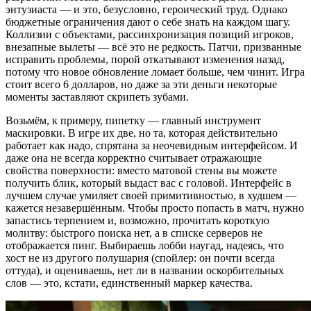
энтузиаста — и это, безусловно, героический труд. Однако
бюджетные ограничения дают о себе знать на каждом шагу.
Коллизии с объектами, рассинхронизация позиций игроков,
внезапные вылеты — всё это не редкость. Патчи, призванные
исправить проблемы, порой откатывают изменения назад,
потому что новое обновление ломает больше, чем чинит. Игра
стоит всего 6 долларов, но даже за эти деньги некоторые
моменты заставляют скрипеть зубами.
Возьмём, к примеру, пипетку — главный инструмент
маскировки. В игре их две, но та, которая действительно
работает как надо, спрятана за неочевидным интерфейсом. И
даже она не всегда корректно считывает отражающие
свойства поверхности: вместо матовой стены вы можете
получить блик, который выдаст вас с головой. Интерфейс в
лучшем случае умиляет своей примитивностью, в худшем —
кажется незавершённым. Чтобы просто попасть в матч, нужно
запастись терпением и, возможно, прочитать короткую
молитву: быстрого поиска нет, а в списке серверов не
отображается пинг. Выбираешь лобби наугад, надеясь, что
хост не из другого полушария (спойлер: он почти всегда
оттуда), и оцениваешь, нет ли в названии оскорбительных
слов — это, кстати, единственный маркер качества.