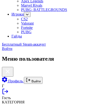
Apex Legends
Marvel Rivals
PUBG: BATTLEGROUNDS
Игроки
CS2
Valorant
Fortnite
PUBG
Гайды
Бесплатный Steam-аккаунт
Войти
Меню пользователя
Профиль
Выйти
Г
Гость
КАТЕГОРИЯ