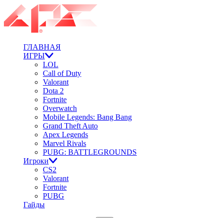
ГЛАВНАЯ
ИГРЫ
LOL
Call of Duty
Valorant
Dota 2
Fortnite
Overwatch
Mobile Legends: Bang Bang
Grand Theft Auto
Apex Legends
Marvel Rivals
PUBG: BATTLEGROUNDS
Игроки
CS2
Valorant
Fortnite
PUBG
Гайды