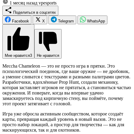
1 месяц назад
vpesports
Поделиться в соцсетях
Facebook
X
Telegram
WhatsApp
Мне нравится
3
Не нравится
Meccha Chameleon — это не просто игра в прятки. Это
психологический поединок, где ваше оружие — не дробовик,
а умение сливатся с текстурами и разными палитрами цветов.
Разработчики, вдохлённые Prop Hunt, создали механику,
которая заставляет игроков не прятаться, а становиться частью
окружения. И поверьте, когда вы впервые удачно
замаскируетесь под кирпичную стену, вы поймёте, почему
этот проект затягивает с головой.
Игра уже обросла активным сообществом, которое создаёт
карты, превращая каждый уровень в новый вызов. Это не
просто набор локаций, а простор для творчества — как для
маскирующихся, так и для охотников.