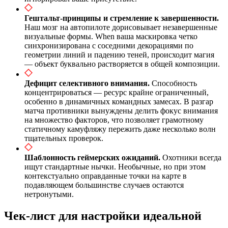
Гештальт-принципы и стремление к завершенности.
Наш мозг на автопилоте дорисовывает незавершенные
визуальные формы. When ваша маскировка четко
синхронизирована с соседними декорациями по
геометрии линий и падению теней, происходит магия
— объект буквально растворяется в общей композиции.
Дефицит селективного внимания.
Способность
концентрироваться — ресурс крайне ограниченный,
особенно в динамичных командных замесах. В разгар
матча противники вынуждены делить фокус внимания
на множество факторов, что позволяет грамотному
статичному камуфляжу пережить даже несколько волн
тщательных проверок.
Шаблонность геймерских ожиданий.
Охотники всегда
ищут стандартные нычки. Необычные, но при этом
контекстуально оправданные точки на карте в
подавляющем большинстве случаев остаются
нетронутыми.
Чек-лист для настройки идеальной