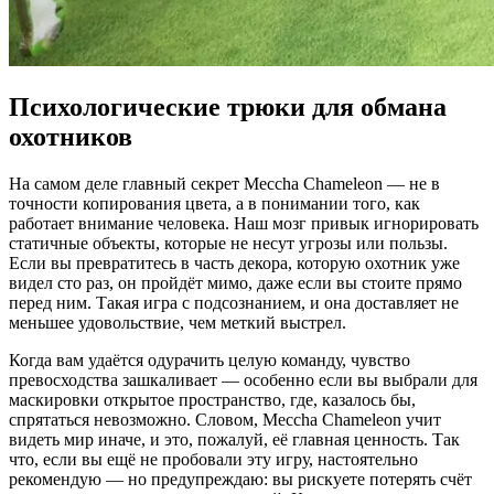
Психологические трюки для обмана
охотников
На самом деле главный секрет Meccha Chameleon — не в
точности копирования цвета, а в понимании того, как
работает внимание человека. Наш мозг привык игнорировать
статичные объекты, которые не несут угрозы или пользы.
Если вы превратитесь в часть декора, которую охотник уже
видел сто раз, он пройдёт мимо, даже если вы стоите прямо
перед ним. Такая игра с подсознанием, и она доставляет не
меньшее удовольствие, чем меткий выстрел.
Когда вам удаётся одурачить целую команду, чувство
превосходства зашкаливает — особенно если вы выбрали для
маскировки открытое пространство, где, казалось бы,
спрятаться невозможно. Словом, Meccha Chameleon учит
видеть мир иначе, и это, пожалуй, её главная ценность. Так
что, если вы ещё не пробовали эту игру, настоятельно
рекомендую — но предупреждаю: вы рискуете потерять счёт