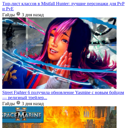
Тир-лист классов в Mistfall Hunter: лучшие персонажи для PvP
и PvE
Гайды
3 дня назад
Street Fighter 6 получила обновление Yasmine с новым бойцом
— релизный трейлер...
Гайды
3 дня назад