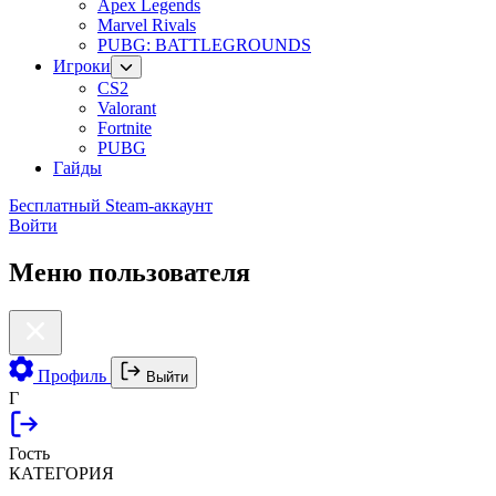
Apex Legends
Marvel Rivals
PUBG: BATTLEGROUNDS
Игроки
CS2
Valorant
Fortnite
PUBG
Гайды
Бесплатный Steam-аккаунт
Войти
Меню пользователя
Профиль
Выйти
Г
Гость
КАТЕГОРИЯ