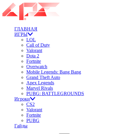
ГЛАВНАЯ
ИГРЫ
LOL
Call of Duty
Valorant
Dota 2
Fortnite
Overwatch
Mobile Legends: Bang Bang
Grand Theft Auto
Apex Legends
Marvel Rivals
PUBG: BATTLEGROUNDS
Игроки
CS2
Valorant
Fortnite
PUBG
Гайды