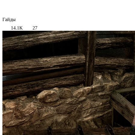
Гайды
14.1K
27