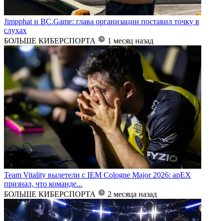
Jimpphat и BC.Game: глава организации поставил точку в
слухах
БОЛЬШЕ КИБЕРСПОРТА
1 месяц назад
Team Vitality вылетели с IEM Cologne Major 2026: apEX
признал, что команде...
БОЛЬШЕ КИБЕРСПОРТА
2 месяца назад