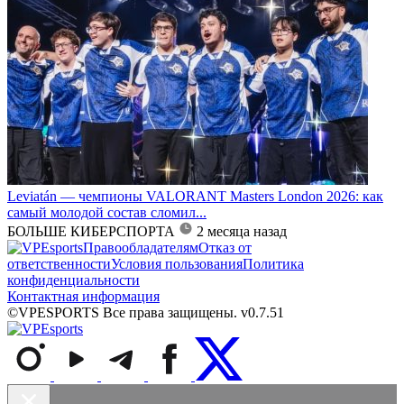
Leviatán — чемпионы VALORANT Masters London 2026: как
самый молодой состав сломил...
БОЛЬШЕ КИБЕРСПОРТА
2 месяца назад
Правообладателям
Отказ от
ответственности
Условия пользования
Политика
конфиденциальности
Контактная информация
©VPESPORTS Все права защищены. v0.7.51