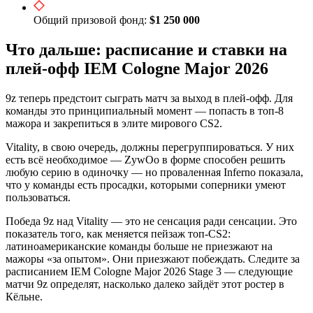
Общий призовой фонд:
$1 250 000
Что дальше: расписание и ставки на
плей-офф IEM Cologne Major 2026
9z теперь предстоит сыграть матч за выход в плей-офф. Для
команды это принципиальный момент — попасть в топ-8
мажора и закрепиться в элите мирового CS2.
Vitality, в свою очередь, должны перегруппироваться. У них
есть всё необходимое — ZywOo в форме способен решить
любую серию в одиночку — но проваленная Inferno показала,
что у команды есть просадки, которыми соперники умеют
пользоваться.
Победа 9z над Vitality — это не сенсация ради сенсации. Это
показатель того, как меняется пейзаж топ-CS2:
латиноамериканские команды больше не приезжают на
мажоры «за опытом». Они приезжают побеждать. Следите за
расписанием IEM Cologne Major 2026 Stage 3 — следующие
матчи 9z определят, насколько далеко зайдёт этот ростер в
Кёльне.