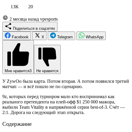
13K
20
2 месяца назад
vpesports
Поделиться в соцсетях
Facebook
X
Telegram
WhatsApp
Мне нравится
3
Не нравится
У ZywOo была карта. Потом вторая. А потом появился третий
матчап — и всё пошло не по сценарию.
9z, которых перед турниром мало кто воспринимал как
реального претендента на плей-офф $1 250 000 мажора,
выбили Team Vitality в напряжённой серии best-of-3. Счёт —
2:1. Дорога на следующий этап открыта.
Содержание