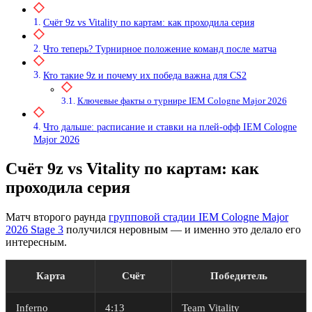
Счёт 9z vs Vitality по картам: как проходила серия
Что теперь? Турнирное положение команд после матча
Кто такие 9z и почему их победа важна для CS2
Ключевые факты о турнире IEM Cologne Major 2026
Что дальше: расписание и ставки на плей-офф IEM Cologne
Major 2026
Счёт 9z vs Vitality по картам: как
проходила серия
Матч второго раунда
групповой стадии IEM Cologne Major
2026 Stage 3
получился неровным — и именно это делало его
интересным.
Карта
Счёт
Победитель
Inferno
4:13
Team Vitality