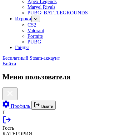
Apex Legends
Marvel Rivals
PUBG: BATTLEGROUNDS
Игроки
CS2
Valorant
Fortnite
PUBG
Гайды
Бесплатный Steam-аккаунт
Войти
Меню пользователя
Профиль
Выйти
Г
Гость
КАТЕГОРИЯ