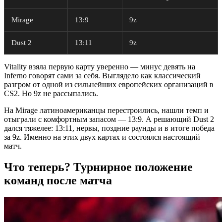
Mirage
13:9
9z
Dust 2
13:11
9z
Vitality взяла первую карту уверенно — минус девять на
Inferno говорят сами за себя. Выглядело как классический
разгром от одной из сильнейших европейских организаций в
CS2. Но 9z не рассыпались.
На Mirage латиноамериканцы перестроились, нашли темп и
отыграли с комфортным запасом — 13:9. А решающий Dust 2
дался тяжелее: 13:11, нервы, поздние раунды и в итоге победа
за 9z. Именно на этих двух картах и состоялся настоящий
матч.
Что теперь? Турнирное положение
команд после матча