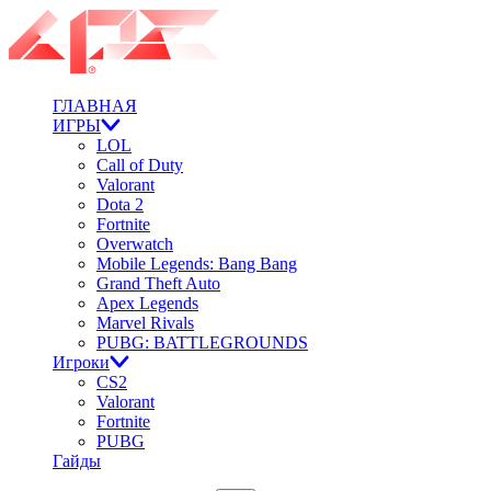
ГЛАВНАЯ
ИГРЫ
LOL
Call of Duty
Valorant
Dota 2
Fortnite
Overwatch
Mobile Legends: Bang Bang
Grand Theft Auto
Apex Legends
Marvel Rivals
PUBG: BATTLEGROUNDS
Игроки
CS2
Valorant
Fortnite
PUBG
Гайды