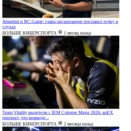
Jimpphat и BC.Game: глава организации поставил точку в
слухах
БОЛЬШЕ КИБЕРСПОРТА
1 месяц назад
Team Vitality вылетели с IEM Cologne Major 2026: apEX
признал, что команде...
БОЛЬШЕ КИБЕРСПОРТА
2 месяца назад