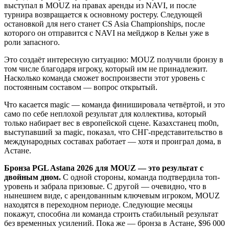
выступал в MOUZ на правах аренды из NAVI, и после
турнира возвращается к основному ростеру. Следующей
остановкой для него станет CS Asia Championships, после
которого он отправится с NAVI на мейджор в Кельн уже в
роли запасного.
Это создаёт интересную ситуацию: MOUZ получили бронзу в
том числе благодаря игроку, который им не принадлежит.
Насколько команда сможет воспроизвести этот уровень с
постоянным составом — вопрос открытый.
Что касается magic — команда финишировала четвёртой, и это
само по себе неплохой результат для коллектива, который
только набирает вес в европейской сцене. Казахстанец mo0n,
выступавший за magic, показал, что СНГ-представительство в
международных составах работает — хотя и проиграл дома, в
Астане.
Бронза PGL Astana 2026 для MOUZ — это результат с
двойным дном.
С одной стороны, команда подтвердила топ-
уровень и забрала призовые. С другой — очевидно, что в
нынешнем виде, с арендованным ключевым игроком, MOUZ
находятся в переходном периоде. Следующие месяцы
покажут, способна ли команда строить стабильный результат
без временных усилений. Пока же — бронза в Астане, $96 000