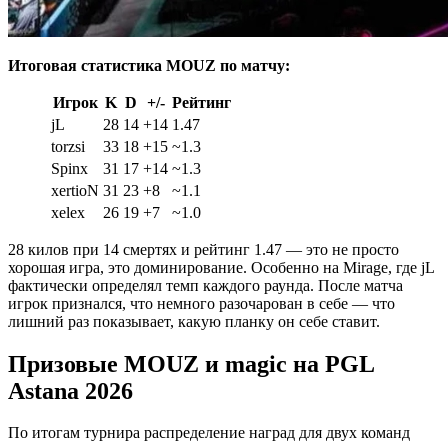
Итоговая статистика MOUZ по матчу:
Игрок
K
D
+/-
Рейтинг
jL
28
14
+14
1.47
torzsi
33
18
+15
~1.3
Spinx
31
17
+14
~1.3
xertioN
31
23
+8
~1.1
xelex
26
19
+7
~1.0
28 килов при 14 смертях и рейтинг 1.47 — это не просто
хорошая игра, это доминирование. Особенно на Mirage, где jL
фактически определял темп каждого раунда. После матча
игрок признался, что немного разочарован в себе — что
лишний раз показывает, какую планку он себе ставит.
Призовые MOUZ и magic на PGL
Astana 2026
По итогам турнира распределение наград для двух команд