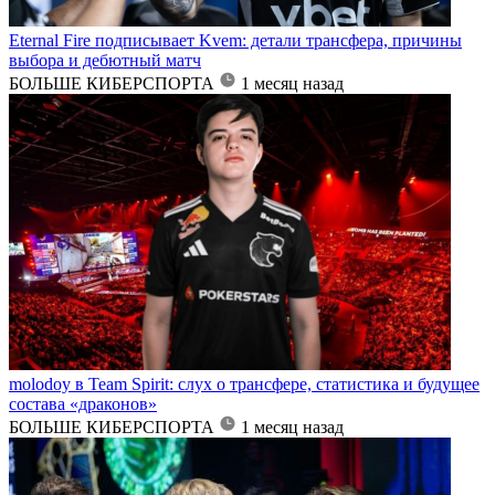
Eternal Fire подписывает Kvem: детали трансфера, причины
выбора и дебютный матч
БОЛЬШЕ КИБЕРСПОРТА
1 месяц назад
molodoy в Team Spirit: слух о трансфере, статистика и будущее
состава «драконов»
БОЛЬШЕ КИБЕРСПОРТА
1 месяц назад