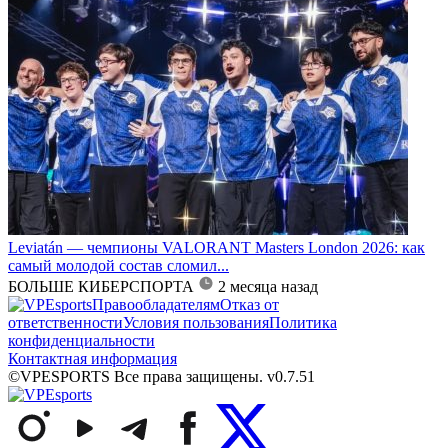
Leviatán — чемпионы VALORANT Masters London 2026: как
самый молодой состав сломил...
БОЛЬШЕ КИБЕРСПОРТА
2 месяца назад
Правообладателям
Отказ от
ответственности
Условия пользования
Политика
конфиденциальности
Контактная информация
©VPESPORTS Все права защищены. v0.7.51