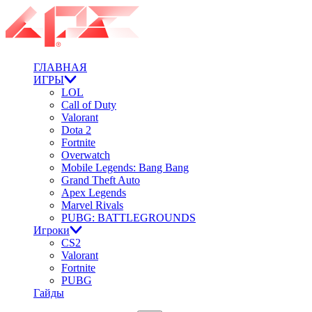
ГЛАВНАЯ
ИГРЫ
LOL
Call of Duty
Valorant
Dota 2
Fortnite
Overwatch
Mobile Legends: Bang Bang
Grand Theft Auto
Apex Legends
Marvel Rivals
PUBG: BATTLEGROUNDS
Игроки
CS2
Valorant
Fortnite
PUBG
Гайды