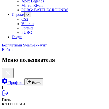
Apex Legends
Marvel Rivals
PUBG: BATTLEGROUNDS
Игроки
CS2
Valorant
Fortnite
PUBG
Гайды
Бесплатный Steam-аккаунт
Войти
Меню пользователя
Профиль
Выйти
Г
Гость
КАТЕГОРИЯ