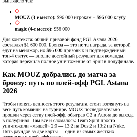
выглядело так:
MOUZ (3-е место):
$96 000 игрокам + $96 000 клубу
magic (4-е место):
$56 000
Для контекста: общий призовой фонд PGL Astana 2026
составлял $1 600 000. Бронза — это не та награда, за которой
едут на мейджор, но $96 000 призовых и подтверждённый
топ-4 статус — вполне достойный результат для команды,
которая пережила полное уничтожение от Spirit в полуфинале.
Как MOUZ добрались до матча за
бронзу: путь по плей-офф PGL Astana
2026
Чтобы понять ценность этого результата, стоит взглянуть на
весь путь команды на турнире. MOUZ последовательно
прошли через сетку плей-офф, обыграв G2 и Aurora до выхода
в полуфинал. Там всё и сломалось: Team Spirit просто
уничтожили «мышей» 2:0 — 13:2 на Dust2 и 13:2 на Nuke.
Пять раундов за две карты — один из самых жёстких
разгромов в плей-офф сезона.